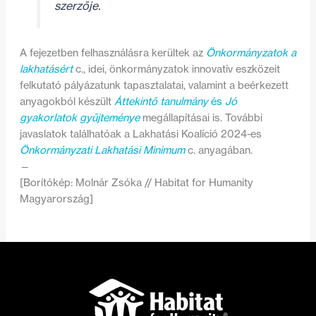
szerzője.
A fejezetben felhasználásra kerültek az
Önkormányzatok a
lakhatásért
c., idei, önkormányzatok innovatív eszközeit
felkutató pályázatunk tapasztalatai, valamint a beérkezett
anyagokból készült
Áttekintő tanulmány
és
Jó
gyakorlatok gyűjteménye
megállapításai is. További
javaslatok találhatóak a Lakhatási Koalíció 2024-es
Önkormányzati Lakhatási Minimum
c. anyagában.
—
[Borítókép: Molnár Zsóka // Habitat for Humanity
Magyarország]