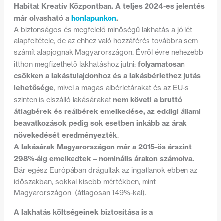
Habitat Kreatív Központban. A teljes 2024-es jelentés
már olvasható a
honlapunkon
.
A biztonságos és megfelelő minőségű lakhatás a jóllét
alapfeltétele, de az ehhez való hozzáférés továbbra sem
számít alapjognak Magyarországon. Évről évre nehezebb
folyamatosan
itthon megfizethető lakhatáshoz jutni:
csökken a lakástulajdonhoz és a lakásbérlethez jutás
lehetősége
, mivel a magas albérletárakat és az EU-s
nem követi a bruttó
szinten is elszálló lakásárakat
átlagbérek és reálbérek emelkedése, az eddigi állami
beavatkozások pedig sok esetben inkább az árak
növekedését eredményezték
.
A lakásárak Magyarországon már a 2015-ös árszint
298%-áig emelkedtek – nominális árakon számolva.
Bár egész Európában drágultak az ingatlanok ebben az
időszakban, sokkal kisebb mértékben, mint
Magyarországon (átlagosan 149%-kal).
A lakhatás költségeinek biztosítása is a