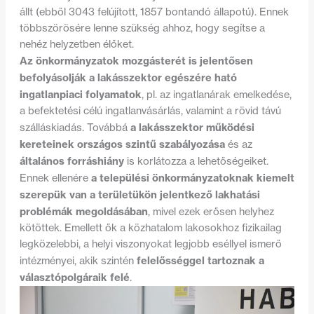
állt (ebből 3043 felújított, 1857 bontandó állapotú). Ennek
többszörösére lenne szükség ahhoz, hogy segítse a
nehéz helyzetben élőket.
Az önkormányzatok mozgásterét is jelentősen
befolyásolják a lakásszektor egészére ható
ingatlanpiaci folyamatok
, pl. az ingatlanárak emelkedése,
a befektetési célú ingatlanvásárlás, valamint a rövid távú
a lakásszektor működési
szálláskiadás. Továbbá
kereteinek országos szintű szabályozása
és az
általános forráshiány
is korlátozza a lehetőségeiket.
a települési önkormányzatoknak kiemelt
Ennek ellenére
szerepük van a területükön jelentkező lakhatási
problémák megoldásában
, mivel ezek erősen helyhez
kötöttek. Emellett ők a közhatalom lakosokhoz fizikailag
legközelebbi, a helyi viszonyokat legjobb eséllyel ismerő
felelősséggel tartoznak a
intézményei, akik szintén
választópolgáraik felé
.