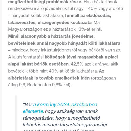
megfizethetőségi problémák része.
Ha a háztartások
rendelkezésre álló jövedelmük túl nagy – 40% vagy afölötti
fennáll az eladósodás,
– hányadát költik lakhatásra,
lakásvesztés, elszegényedés kockázata
. Ma
Magyarországon ez a háztartások 13%-át érinti.
Minél alacsonyabb a háztartás jövedelme,
bevételeinek annál nagyobb hányadát költi lakhatásra
– mindegy, hogy lakástulajdonosról vagy bérlőről van szó.
költségek jóval magasabbak a piaci
A lakásfenntartási
alapú lakást bérlők esetében
: 42,5% azok aránya, akik
Az
bevételeik több mint 40%-át költik lakhatásra.
albérletárak is tovább emelkedtek idén
(országosan
átlag 9,6, Budapesten 9,8%-kal).
“Bár
a kormány 2024. októberben
elismerte
, hogy szükség van annak
támogatására, hogy a megfizethető
lakhatás minden társadalmi-gazdasági