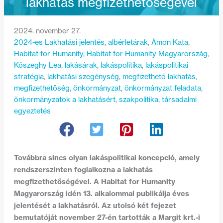
lakhatás megfizethetőségével
2024. november 27.
2024-es Lakhatási jelentés
, 
albérletárak
, 
Ámon Kata
, 
Habitat for Humanity
, 
Habitat for Humanity Magyarország
, 
Kőszeghy Lea
, 
lakásárak
, 
lakáspolitika
, 
lakáspolitikai
stratégia
, 
lakhatási szegénység
, 
megfizethető lakhatás
, 
megfizethetőség
, 
önkormányzat
, 
önkormányzat feladata
, 
önkormányzatok a lakhatásért
, 
szakpolitika
, 
társadalmi
egyeztetés
Továbbra sincs olyan lakáspolitikai koncepció, amely
rendszerszinten foglalkozna a lakhatás
megfizethetőségével. A Habitat for Humanity
Magyarország idén 13. alkalommal publikálja éves
jelentését a lakhatásról. Az utolsó két fejezet
bemutatóját november 27-én tartották a Margit krt.-i