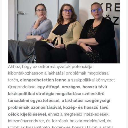
Ahhoz, hogy az önkormányzatok potenciálja
kibontakozhasson a lakhatási problémák megoldása
elengedhetetlen lenne
terén,
a szakpolitikai környezet
egy átfogó, országos, hosszú távú
újragondolása:
lakáspolitikai stratégia megalkotása széleskörű
társadalmi egyeztetéssel, a lakhatási szegénységi
problémák azonosításával, közép- és hosszú távú
célok kijelölésével
, ehhez a megfelelő intézkedések,
intézményrendszer, és források hozzárendelésével, és
utóbbiak kiszámítható, közép- és hosszú távon is stabil