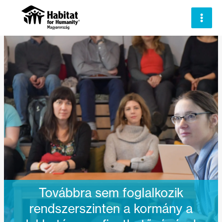
Skip
to
content
Továbbra sem foglalkozik
rendszerszinten a kormány a