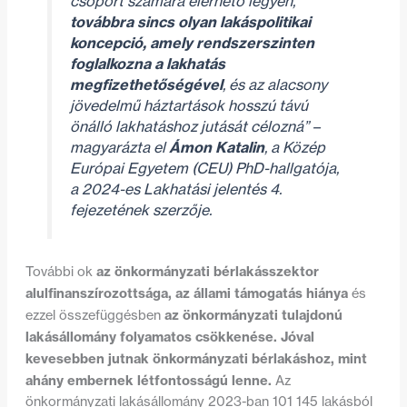
csoport számára elérhető legyen,
továbbra sincs olyan lakáspolitikai
koncepció, amely rendszerszinten
foglalkozna a lakhatás
megfizethetőségével
, és az alacsony
jövedelmű háztartások hosszú távú
önálló lakhatáshoz jutását célozná”
–
magyarázta el
Ámon Katalin
, a Közép
Európai Egyetem (CEU) PhD-hallgatója,
a 2024-es Lakhatási jelentés 4.
fejezetének szerzője.
az önkormányzati bérlakásszektor
További ok
alulfinanszírozottsága, az állami támogatás hiánya
és
az önkormányzati tulajdonú
ezzel összefüggésben
lakásállomány folyamatos csökkenése. Jóval
kevesebben jutnak önkormányzati bérlakáshoz, mint
ahány embernek létfontosságú lenne.
Az
önkormányzati lakásállomány 2023-ban 101 145 lakásból