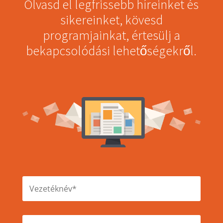
Olvasd el legfrissebb híreinket és
sikereinket, kövesd
programjainkat, értesülj a
bekapcsolódási lehetőségekről.
V
e
z
e
t
K
é
e