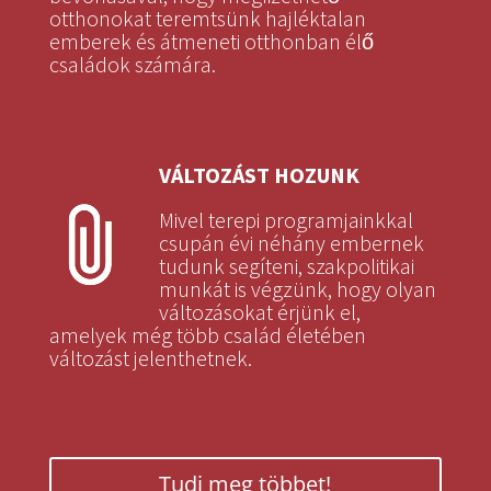
otthonokat teremtsünk hajléktalan
emberek és átmeneti otthonban élő
családok számára.
VÁLTOZÁST HOZUNK
Mivel terepi programjainkkal
csupán évi néhány embernek
tudunk segíteni, szakpolitikai
munkát is végzünk, hogy olyan
változásokat érjünk el,
amelyek még több család életében
változást jelenthetnek.
Tudj meg többet!