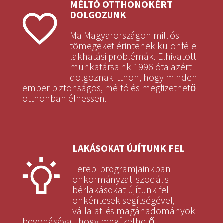
MÉLTÓ OTTHONOKÉRT
DOLGOZUNK
Ma Magyarországon milliós
tömegeket érintenek különféle
lakhatási problémák. Elhivatott
munkatársaink 1996 óta azért
dolgoznak itthon, hogy minden
ember biztonságos, méltó és megfizethető
otthonban élhessen.
LAKÁSOKAT ÚJÍTUNK FEL
Terepi programjainkban
önkormányzati szociális
bérlakásokat újítunk fel
önkéntesek segítségével,
vállalati és magánadományok
bevonásával, hogy megfizethető