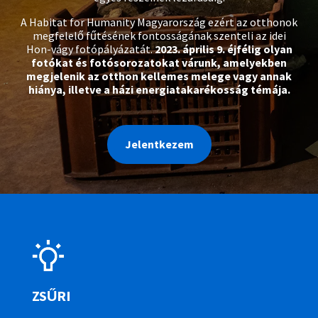
A Habitat for Humanity Magyarország ezért az otthonok
megfelelő fűtésének fontosságának szenteli az idei
Hon-vágy fotópályázatát.
2023. április 9. éjfélig olyan
fotókat és fotósorozatokat várunk, amelyekben
megjelenik az otthon kellemes melege vagy annak
hiánya, illetve a házi energiatakarékosság témája.
Jelentkezem
ZSŰRI