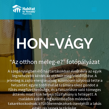
HON-VÁGY
“Az otthon meleg-e?” fotópályázat
A szegénységben élő háztartásokban évről évre az egyik
legnehezebb kérdés az otthon megfelelő fűtése. A
jelenleg is zajló energiaválság különösen súlyossá tette a
helyzetet: egyre több család számára okoz gondot a
fűtés megfizethetősége, és a fatüzelésre való tömeges
áttérés miatt sok helyen tűzifahiány is fellépett. A
családok ezért a legkülönbözőbb módokon
takarékoskodnak, a fűtőberendezések cseréjétől a lakás
egyes részeinek lezárásáig.