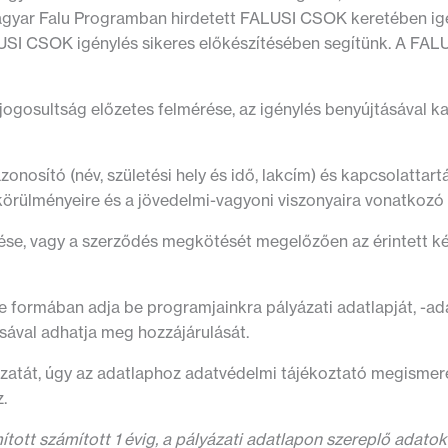
Magyar Falu Programban hirdetett FALUSI CSOK keretében ig
 CSOK igénylés sikeres előkészítésében segítünk. A FALUS
jogosultság előzetes felmérése, az igénylés benyújtásával k
osító (név, születési hely és idő, lakcím) és kapcsolattartás
i körülményeire és a jövedelmi-vagyoni viszonyaira vonatkoz
tése, vagy a szerződés megkötését megelőzően az érintett ké
 formában adja be programjainkra pályázati adatlapját, -ad
ásával adhatja meg hozzájárulását.
zatát, úgy az adatlaphoz adatvédelmi tájékoztató megismerés
z.
ított számított 1 évig, a pályázati adatlapon szereplő adatok