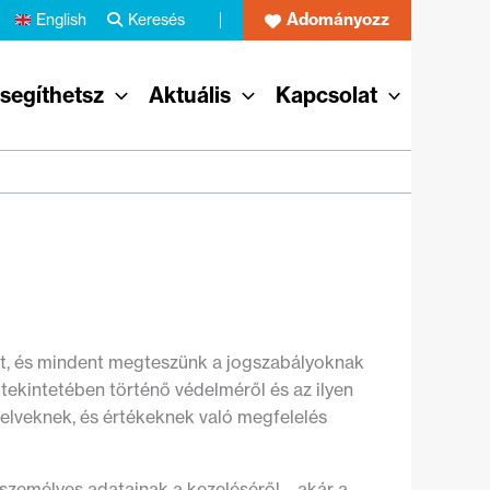
Adományozz
English
Keresés
 segíthetsz
Aktuális
Kapcsolat
ot, és mindent megteszünk a jogszabályoknak
ekintetében történő védelméről és az ilyen
elveknek, és értékeknek való megfelelés
 személyes adatainak a kezeléséről – akár a