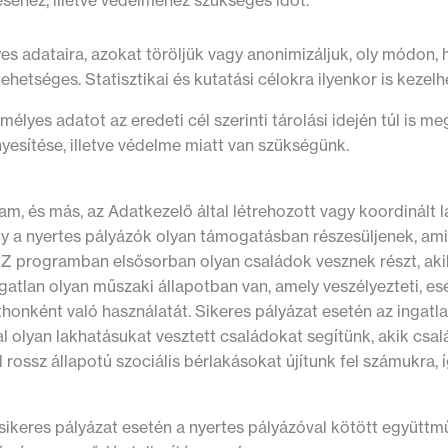
éséhez, illetve védelméhez szükséges időt.
 adataira, azokat töröljük vagy anonimizáljuk, oly módon,
hetséges. Statisztikai és kutatási célokra ilyenkor is kezel
lyes adatot az eredeti cél szerinti tárolási idején túl is meg
nyesítése, illetve védelme miatt van szükségünk.
és más, az Adatkezelő által létrehozott vagy koordinált 
 a nyertes pályázók olyan támogatásban részesüljenek, ami h
Z programban elsősorban olyan családok vesznek részt, akik
tlan olyan műszaki állapotban van, amely veszélyezteti, esetl
thonként való használatát. Sikeres pályázat esetén az ingatl
yan lakhatásukat vesztett családokat segítünk, akik csalá
ssz állapotú szociális bérlakásokat újítunk fel számukra, í
 sikeres pályázat esetén a nyertes pályázóval kötött együttm