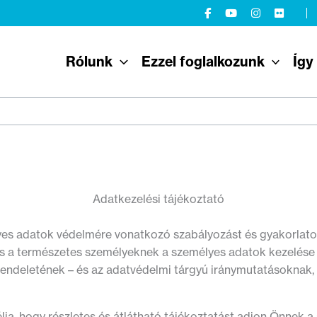
Rólunk
Ezzel foglalkozunk
Így
Adatkezelési tájékoztató
yes adatok védelmére vonatkozó szabályozást és gyakorlat
s a természetes személyeknek a személyes adatok kezelése t
endeletének – és az adatvédelmi tárgyú iránymutatásoknak, 
lja, hogy részletes és átlátható tájékoztatást adjon Önnek a