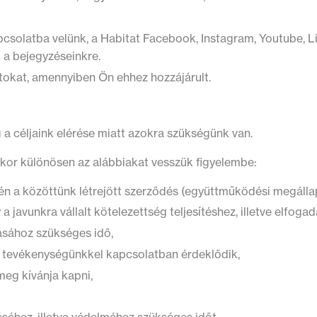
csolatba velünk, a Habitat Facebook, Instagram, Youtube, Lin
 a bejegyzéseinkre.
tokat, amennyiben Ön ehhez hozzájárult.
 a céljaink elérése miatt azokra szükségünk van.
kor különösen az alábbiakat vesszük figyelembe:
etén a közöttünk létrejött szerződés (együttműködési megálla
 javunkra vállalt kötelezettség teljesítéshez, illetve elfoga
sához szükséges idő,
s tevékenységünkkel kapcsolatban érdeklődik,
 meg kívánja kapni,