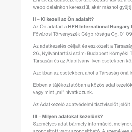
weboldalainkon keresztül, akár máshol gyűjtj
II – Ki kezeli az Ön adatait?
Az Ön adatait a
HFH International Hungary 
Fővárosi Törvényszék Cégbírósága Cg. 01 09 9
Az adatkezelés céljait és eszközeit a Társasá
26., Nyilvántartási szám: Budapest Környéki
Társaság és az Alapítvány ilyen esetekben kö
Azokban az esetekben, ahol a Társaság önálló 
Ebben a tájékoztatóban a közös adatkezelőkre
vagy mint „mi” hivatkozunk.
Az Adatkezelő adatvédelmi tisztviselőt jelöl
III – Milyen adatokat kezelünk?
Személyes adat
bármely információ, melynek
azonosított vagy azonosítható. A személyes ad