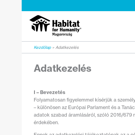
Skip
to
content
Kezdőlap
Adatkezelés
Adatkezelés
I – Bevezetés
Folyamatosan figyelemmel kísérjük a személ
– különösen az Európai Parlament és a Tanác
adatok szabad áramlásáról, szóló 2016/679 r
érdekében.
Ennek az adatkezelési tájékoztatónak az a cé