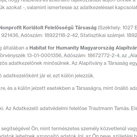
ük azokat -, valamint ismertesse az adatkezeléssel kapcsola
Nonprofit Korlátolt Felelősségű Társaság
(Székhely: 1027 
21436, Adószám: 18922118-2-42, Statisztikai számjel: 18922
g általában a
Habitat for Humanity Magyarország Alapítvá
 Törvényszék 13-01-0001356, Adószám: 18672772-2-4, az „Al
zös adatkezelőnek minősülnek. Az Alapítvány a Társaság egye
adatkezelőként jár el, ezt külön jelezzük.
, és a külön jelzett esetekben a Társaságra, mint önálló a
t ki. Az Adatkezelő adatvédelmi felelőse Trautmann Tamás. E
 segítségével Ön, mint természetes személy közvetlenül va
atok lehetnek azonosító adatok (pl. az Ön neve, születési hel