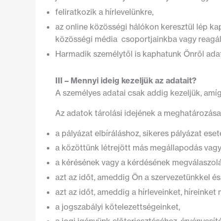
feliratkozik a hírlevelünkre,
az online közösségi hálókon keresztül lép kap
közösségi média csoportjainkba vagy reagál
Harmadik személytől is kaphatunk Önről ada
III – Mennyi ideig kezeljük az adatait?
A személyes adatai csak addig kezeljük, amíg
Az adatok tárolási idejének a meghatározása
a pályázat elbíráláshoz, sikeres pályázat es
a közöttünk létrejött más megállapodás vagy a
a kérésének vagy a kérdésének megválaszolá
azt az időt, ameddig Ön a szervezetünkkel é
azt az időt, ameddig a hírleveinket, híreinket
a jogszabályi kötelezettségeinket,