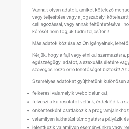
Vannak olyan adatok, amiket kötelező megad
vagy teljesítése vagy a jogszabályi köteleze
csillagozással, vagy annak feltüntetésével,
kérését nem fogjuk tudni teljesíteni!
Más adatok közlése az Ön igényeinek, lehet
Kérjük, hogy a faji vagy etnikai származásra,
egészségügyi adatot, a szexuális életére va
szöveges része erre lehetőséget biztosít! Az 
Személyes adatokat gyűjthetünk különösen a
felkeresi valamelyik weboldalunkat,
felveszi a kapcsolatot velünk, érdeklődik a s
önkéntesként csatlakozik a programjainkhoz
valamilyen lakhatási támogatásra pályázik és
jelentkezik valamilyen eseményünkre vagy re