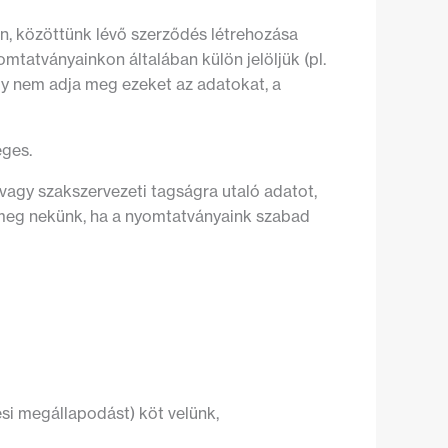
n, közöttünk lévő szerződés létrehozása
mtatványainkon általában külön jelöljük (pl.
gy nem adja meg ezeket az adatokat, a
éges.
 vagy szakszervezeti tagságra utaló adatot,
n meg nekünk, ha a nyomtatványaink szabad
si megállapodást) köt velünk,