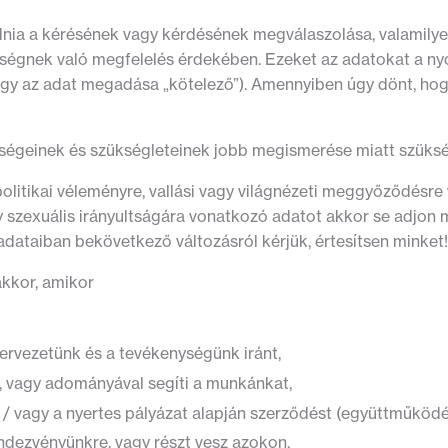
nia a kérésének vagy kérdésének megválaszolása, valamilye
ttségnek való megfelelés érdekében. Ezeket az adatokat a nyo
 hogy az adat megadása „kötelező”). Amennyiben úgy dönt, ho
őségeinek és szükségleteinek jobb megismerése miatt szüks
 politikai véleményre, vallási vagy világnézeti meggyőződésre
gy szexuális irányultságára vonatkozó adatot akkor se adjo
adataiban bekövetkező változásról kérjük, értesítsen minket!
kkor, amikor
zervezetünk és a tevékenységünk iránt,
, vagy adományával segíti a munkánkat,
 / vagy a nyertes pályázat alapján szerződést (együttműködé
ndezvényünkre, vagy részt vesz azokon,