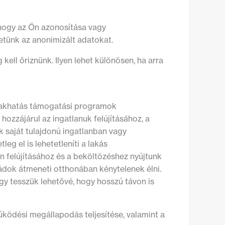
 hogy az Ön azonosítása vagy
hetünk az anonimizált adatokat.
 kell őriznünk. Ilyen lehet különösen, ha arra
lakhatás támogatási programok
ozzájárul az ingatlanuk felújításához, a
 saját tulajdonú ingatlanban vagy
eg el is lehetetleníti a lakás
an felújításához és a beköltözéshez nyújtunk
dok átmeneti otthonában kénytelenek élni.
gy tesszük lehetővé, hogy hosszú távon is
űködési megállapodás teljesítése, valamint a