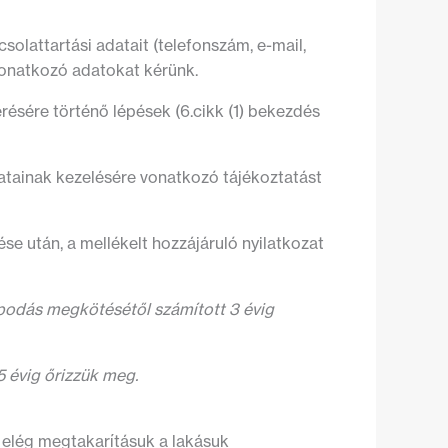
solattartási adatait (telefonszám, e-mail,
 vonatkozó adatokat kérünk.
résére történő lépések (6.cikk (1) bekezdés
atainak kezelésére vonatkozó tájékoztatást
e után, a mellékelt hozzájáruló nyilatkozat
apodás megkötésétől számított 3 évig
 évig őrizzük meg.
 elég megtakarításuk a lakásuk