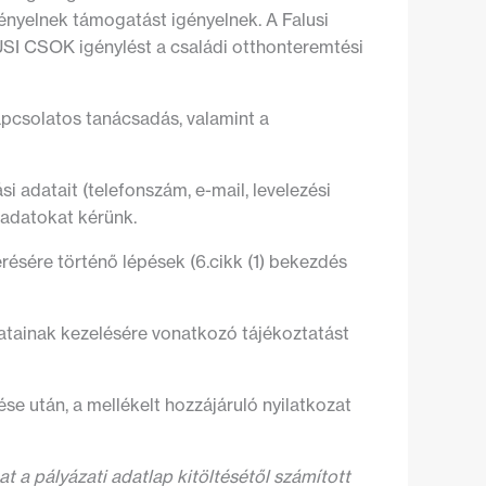
ényelnek támogatást igényelnek. A Falusi
I CSOK igénylést a családi otthonteremtési
apcsolatos tanácsadás, valamint a
i adatait (telefonszám, e-mail, levelezési
ó adatokat kérünk.
résére történő lépések (6.cikk (1) bekezdés
atainak kezelésére vonatkozó tájékoztatást
e után, a mellékelt hozzájáruló nyilatkozat
at a pályázati adatlap kitöltésétől számított