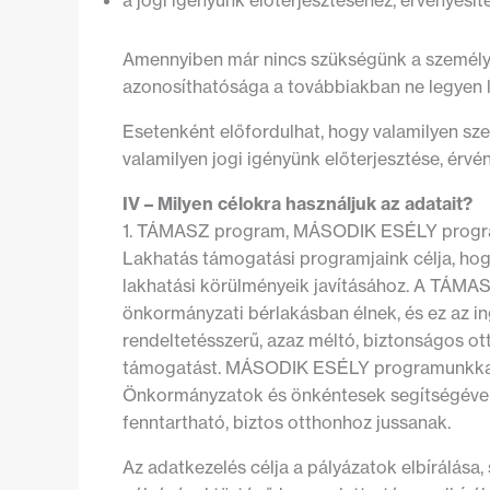
a jogi igényünk előterjesztéséhez, érvényesít
Amennyiben már nincs szükségünk a személyes
azonosíthatósága a továbbiakban ne legyen le
Esetenként előfordulhat, hogy valamilyen szemé
valamilyen jogi igényünk előterjesztése, érvé
IV – Milyen célokra használjuk az adatait?
1. TÁMASZ program, MÁSODIK ESÉLY program, 
Lakhatás támogatási programjaink célja, hogy
lakhatási körülményeik javításához. A TÁMAS
önkormányzati bérlakásban élnek, és ez az inga
rendeltetésszerű, azaz méltó, biztonságos ot
támogatást. MÁSODIK ESÉLY programunkkal ol
Önkormányzatok és önkéntesek segítségével ro
fenntartható, biztos otthonhoz jussanak.
Az adatkezelés célja a pályázatok elbírálása,