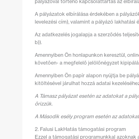
pályázóval történő kapcsolattartás az elbírál
A pályázatok elbírálása érdekében a pályázók 
levelezési cím), valamint a pályázó lakhatás
Az adatkezelés jogalapja a szerződés teljesí
b)).
Amennyiben Ön honlapunkon keresztül, online
követően- a megfelelő jelölőnégyzet kipipál
Amennyiben Ön papír alapon nyújtja be pályá
kitöltésével járulhat hozzá adatai kezeléséhe
A Támasz pályázat esetén az adatokat a pályá
őrizzük.
A Második esély program esetén az adatokat
2. Falusi LakHatás támogatási program
Ezzel a támogatási programunkkal azoknak a