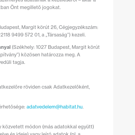
tban Önt megillető jogokat.
Budapest, Margit körút 26, Cégjegyzékszám:
118 9499 572 01, a „Társaság”) kezeli.
nnyal
(Székhely: 1027 Budapest, Margit körút
apítvány”) közösen határozza meg. A
düli tagja.
datkezelőre röviden csak Adatkezelőként,
lérhetősége:
adatvedelem@habitat.hu
.
gy közvetett módon (más adatokkal együtt)
ye és ideje) vagy leíró adatok (pl. a