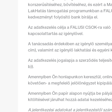
korszerűsítéséhez, bővítéséhez, és ezért a 
LakHatás támogatási programunkban a FALUSI
kedvezményt folyósító bank bírálja el.
Az adatkezelés célja a FALUSI CSOK-ra való 
kapcsolattartás az igénylővel.
A tanácsadás érdekében az igénylő személyazon
cím), valamint az igénylő lakhatási és egyén
Az adatkezelés jogalapja a szerződés teljesí
b)).
Amennyiben Ön honlapunkon keresztül, online
követően- a megfelelő jelölőnégyzet kipipál
Amennyiben Ön papír alapon nyújtja be pályá
kitöltésével járulhat hozzá adatai kezeléséhe
A jelentkezési adatokat a jelentkezéstől szám