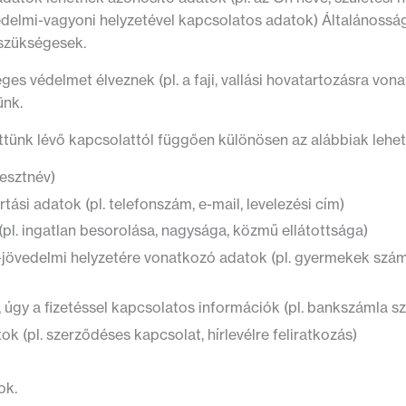
övedelmi-vagyoni helyzetével kapcsolatos adatok) Általánoss
 szükségesek.
es védelmet élveznek (pl. a faji, vallási hovatartozásra von
ünk.
ttünk lévő kapcsolattól függően különösen az alábbiak lehe
esztnév)
si adatok (pl. telefonszám, e-mail, levelezési cím)
pl. ingatlan besorolása, nagysága, közmű ellátottsága)
ni-jövedelmi helyzetére vonatkozó adatok (pl. gyermekek szám
gy a fizetéssel kapcsolatos információk (pl. bankszámla s
 (pl. szerződéses kapcsolat, hírlevélre feliratkozás)
ok.