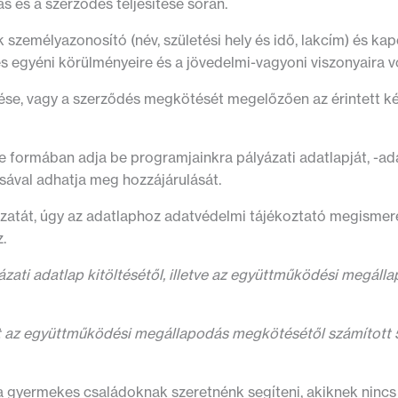
ás és a szerződés teljesítése során.
személyazonosító (név, születési hely és idő, lakcím) és kapc
i és egyéni körülményeire és a jövedelmi-vagyoni viszonyaira
tése, vagy a szerződés megkötését megelőzően az érintett ké
 formában adja be programjainkra pályázati adatlapját, -ad
ásával adhatja meg hozzájárulását.
zatát, úgy az adatlaphoz adatvédelmi tájékoztató megismerés
z.
zati adatlap kitöltésétől, illetve az együttműködési megáll
 az együttműködési megállapodás megkötésétől számított 5
 gyermekes családoknak szeretnénk segíteni, akiknek nincs