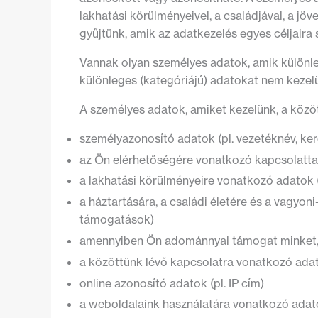
lakhatási körülményeivel, a családjával, a j
gyűjtünk, amik az adatkezelés egyes céljaira
Vannak olyan személyes adatok, amik különleg
különleges (kategóriájú) adatokat nem kezel
A személyes adatok, amiket kezelünk, a közö
személyazonosító adatok (pl. vezetéknév, ker
az Ön elérhetőségére vonatkozó kapcsolattartá
a lakhatási körülményeire vonatkozó adatok (
a háztartására, a családi életére és a vagyo
támogatások)
amennyiben Ön adománnyal támogat minket, ú
a közöttünk lévő kapcsolatra vonatkozó adatok
online azonosító adatok (pl. IP cím)
a weboldalaink használatára vonatkozó adat