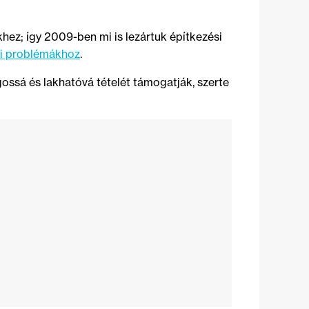
khez; így 2009-ben mi is lezártuk építkezési
si problémákhoz
.
ossá és lakhatóvá tételét támogatják, szerte