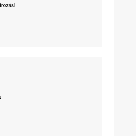
írozási
s