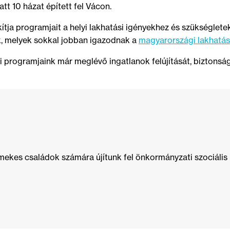
tt 10 házat épített fel Vácon.
ítja programjait a helyi lakhatási igényekhez és szükséglete
, melyek sokkal jobban igazodnak a
magyarországi lakhatá
 programjaink már meglévő ingatlanok felújítását, biztonság
mekes családok számára újítunk fel önkormányzati szociális