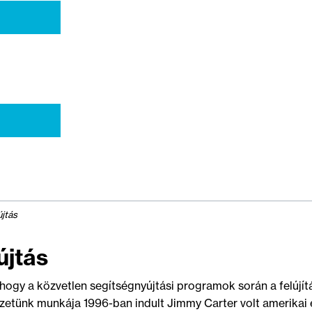
jtás
újtás
 hogy a közvetlen segítségnyújtási programok során a felújí
etünk munkája 1996-ban indult Jimmy Carter volt amerikai e