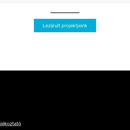
Lezárult projektjeink
ájékoztató