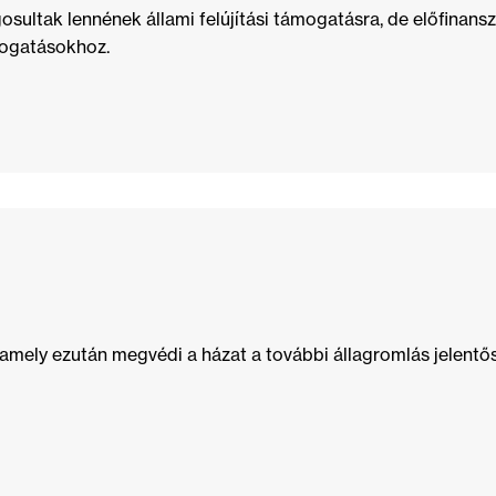
sultak lennének állami felújítási támogatásra, de előfinansz
mogatásokhoz.
 amely ezután megvédi a házat a további állagromlás jelentő