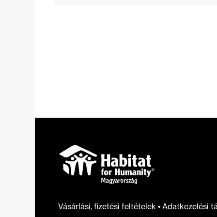
Vásárlási, fizetési feltételek
•
Adatkezelési t