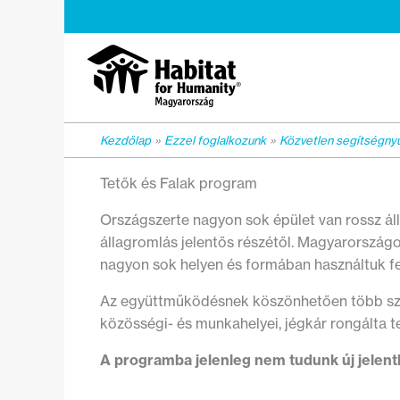
Skip
to
content
Kezdőlap
Ezzel foglalkozunk
Közvetlen segítségnyú
Tetők és Falak program
Országszerte nagyon sok épület van rossz áll
állagromlás jelentős részétől. Magyarország
nagyon sok helyen és formában használtuk fe
Az együttműködésnek köszönhetően több száz é
közösségi- és munkahelyei, jégkár rongálta t
A programba jelenleg nem tudunk új jelentke