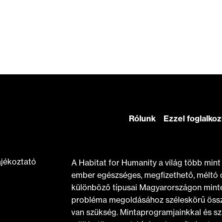
Rólunk
Ezzel foglalko
ájékoztató
A Habitat for Humanity a világ több min
ember egészséges, megfizethető, méltó 
különböző típusai Magyarországon minte
probléma megoldásához széleskörű össz
van szükség. Mintaprogramjainkkal és sz