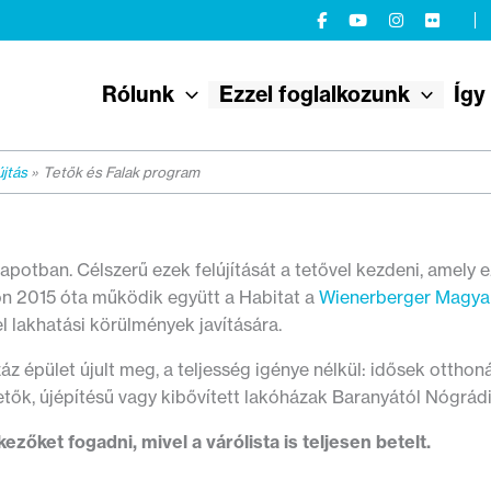
Rólunk
Ezzel foglalkozunk
Így
jtás
Tetők és Falak program
apotban. Célszerű ezek felújítását a tetővel kezdeni, amely 
on 2015 óta működik együtt a Habitat a
Wienerberger Magya
l lakhatási körülmények javítására.
pület újult meg, a teljesség igénye nélkül: idősek otthonán
etők, újépítésű vagy kibővített lakóházak Baranyától Nógrá
zőket fogadni, mivel a várólista is teljesen betelt.