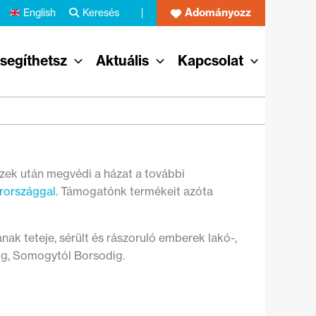
Adományozz
English
Keresés
 segíthetsz
Aktuális
Kapcsolat
ezek után megvédi a házat a további
rországgal
. Támogatónk termékeit azóta
ak teteje, sérült és rászoruló emberek lakó-,
dig, Somogytól Borsodig.