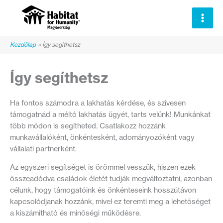
Skip
to
content
Kezdőlap
Így segíthetsz
Így segíthetsz
Ha fontos számodra a lakhatás kérdése, és szívesen
támogatnád a méltó lakhatás ügyét, tarts velünk! Munkánkat
több módon is segítheted. Csatlakozz hozzánk
munkavállalóként, önkéntesként, adományozóként vagy
vállalati partnerként.
Az egyszeri segítséget is örömmel vesszük, hiszen ezek
összeadódva családok életét tudják megváltoztatni, azonban
célunk, hogy támogatóink és önkénteseink hosszútávon
kapcsolódjanak hozzánk, mivel ez teremti meg a lehetőséget
a kiszámítható és minőségi működésre.