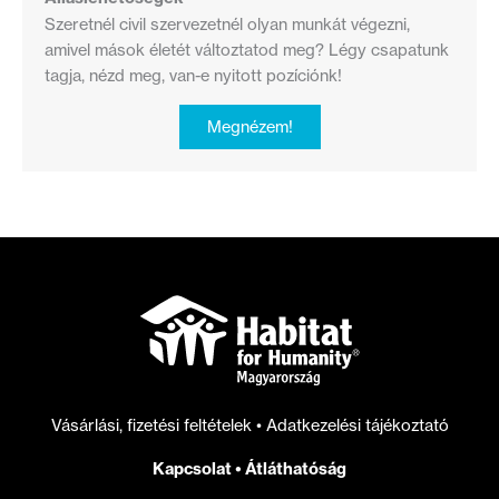
Szeretnél civil szervezetnél olyan munkát végezni,
amivel mások életét változtatod meg? Légy csapatunk
tagja, nézd meg, van-e nyitott pozíciónk!
Megnézem!
Vásárlási, fizetési feltételek
•
Adatkezelési tájékoztató
Kapcsolat
•
Átláthatóság