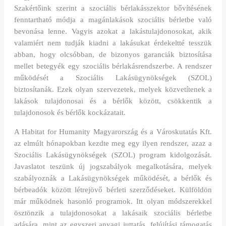
Szakértőink szerint a szociális bérlakásszektor bővítésének
fenntartható módja a magánlakások szociális bérletbe való
bevonása lenne. Vagyis azokat a lakástulajdonosokat, akik
valamiért nem tudják kiadni a lakásukat érdekeltté tesszük
abban, hogy olcsóbban, de bizonyos garanciák biztosítása
mellet betegyék egy szociális bérlakásrendszerbe. A rendszer
működését a Szociális Lakásügynökségek (SZOL)
biztosítanák. Ezek olyan szervezetek, melyek közvetítenek a
lakások tulajdonosai és a bérlők között, csökkentik a
tulajdonosok és bérlők kockázatait.
A Habitat for Humanity Magyarország és a Városkutatás Kft.
az elmúlt hónapokban kezdte meg egy ilyen rendszer, azaz a
Szociális Lakásügynökségek (SZOL) program kidolgozását.
Javaslatot teszünk új jogszabályok megalkotására, melyek
szabályoznák a Lakásügynökségek működését, a bérlők és
bérbeadók között létrejövő bérleti szerződéseket. Külföldön
már működnek hasonló programok. Itt olyan módszerekkel
ösztönzik a tulajdonosokat a lakásaik szociális bérletbe
adására, mint az egyszeri anyagi juttatás, felújítási támogatás