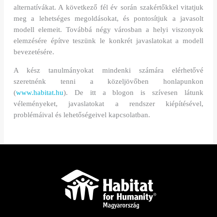
alternatívákat. A következő fél év során szakértőkkel vitatjuk
meg a lehetséges megoldásokat, és pontosítjuk a javasolt
modell elemeit. Továbbá négy városban a helyi viszonyok
elemzésére építve teszünk le konkrét javaslatokat a modell
bevezetésére.
A kész tanulmányokat mindenki számára elérhetővé
szeretnénk tenni a közeljövőben honlapunkon
(
www.habitat.hu
). De itt a blogon is szívesen látunk
véleményeket, javaslatokat a rendszer kiépítésével,
problémáival és lehetőségeivel kapcsolatban.