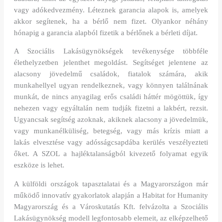
vagy adókedvezmény. Léteznek garancia alapok is, amelyek
akkor segítenek, ha a bérlő nem fizet. Olyankor néhány
hónapig a garancia alapból fizetik a bérlőnek a bérleti díjat.
A Szociális Lakásügynökségek tevékenysége többféle
élethelyzetben jelenthet megoldást. Segítséget jelentene az
alacsony jövedelmű családok, fiatalok számára, akik
munkahellyel ugyan rendelkeznek, vagy könnyen találnának
munkát, de nincs anyagilag erős családi háttér mögöttük, így
nehezen vagy egyáltalán nem tudják fizetni a lakbért, rezsit.
Ugyancsak segítség azoknak, akiknek alacsony a jövedelmük,
vagy munkanélküliség, betegség, vagy más krízis miatt a
lakás elvesztése vagy adósságcsapdába kerülés veszélyezteti
őket. A SZOL a hajléktalanságból kivezető folyamat egyik
eszköze is lehet.
A külföldi országok tapasztalatai és a Magyarországon már
működő innovatív gyakorlatok alapján a Habitat for Humanity
Magyarország és a Városkutatás Kft. felvázolta a Szociális
Lakásügynökség modell legfontosabb elemeit, az elképzelhető