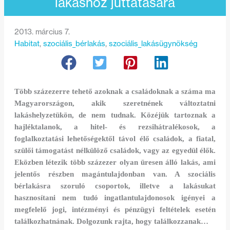
lakáshoz juttatására
2013. március 7.
Habitat
, 
szociális_bérlakás
, 
szociális_lakásügynökség
Több százezerre tehető azoknak a családoknak a száma ma
Magyarországon, akik szeretnének változtatni
lakáshelyzetükön, de nem tudnak. Közéjük tartoznak a
hajléktalanok, a hitel- és rezsihátralékosok, a
foglalkoztatási lehetőségektől távol élő családok, a fiatal,
szülői támogatást nélkülöző családok, vagy az egyedül élők.
Eközben létezik több százezer olyan üresen álló lakás, ami
jelentős részben magántulajdonban van. A szociális
bérlakásra szoruló csoportok, illetve a lakásukat
hasznosítani nem tudó ingatlantulajdonosok igényei a
megfelelő jogi, intézményi és pénzügyi feltételek esetén
találkozhatnának. Dolgozunk rajta, hogy találkozzanak…