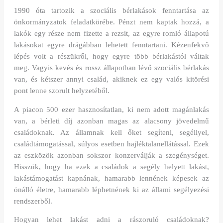
1990 óta tartozik a szociális bérlakások fenntartása az
önkormányzatok feladatkörébe. Pénzt nem kaptak hozzá, a
lakók egy része nem fizette a rezsit, az egyre romló állapotú
lakásokat egyre drágábban lehetett fenntartani. Kézenfekvő
lépés volt a részükről, hogy egyre több bérlakástól váltak
meg. Vagyis kevés és rossz állapotban lévő szociális bérlakás
van, és kétszer annyi család, akiknek ez egy valós kitörési
pont lenne szorult helyzetéből.
A piacon 500 ezer hasznosítatlan, ki nem adott magánlakás
van, a bérleti díj azonban magas az alacsony jövedelmű
családoknak. Az államnak kell őket segíteni, segéllyel,
családtámogatással, súlyos esetben hajléktalanellátással. Ezek
az eszközök azonban sokszor konzerválják a szegénységet.
Hisszük, hogy ha ezek a családok a segély helyett lakást,
lakástámogatást kapnának, hamarabb lennének képesek az
önálló életre, hamarabb léphetnének ki az állami segélyezési
rendszerből.
Hogyan lehet lakást adni a rászoruló családoknak?