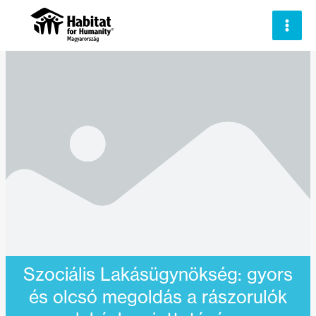
Skip
to
content
Szociális Lakásügynökség: gyors
és olcsó megoldás a rászorulók