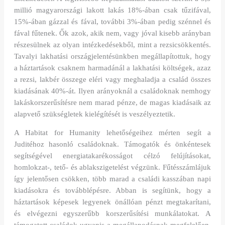
millió magyarországi lakott lakás 18%-ában csak tűzifával,
15%-ában gázzal és fával, további 3%-ában pedig szénnel és
fával fűtenek. Ők azok, akik nem, vagy jóval kisebb arányban
részesülnek az olyan intézkedésekből, mint a rezsicsökkentés.
Tavalyi lakhatási országjelentésünkben megállapítottuk, hogy
a háztartások csaknem harmadánál a lakhatási költségek, azaz
a rezsi, lakbér összege eléri vagy meghaladja a család összes
kiadásának 40%-át. Ilyen arányoknál a családoknak nemhogy
lakáskorszerűsítésre nem marad pénze, de magas kiadásaik az
alapvető szükségletek kielégítését is veszélyeztetik.
A Habitat for Humanity lehetőségeihez mérten segít a
Juditéhoz hasonló családoknak. Támogatók és önkéntesek
segítségével energiatakarékosságot célzó felújításokat,
homlokzat-, tető- és ablakszigetelést végzünk. Fűtésszámlájuk
így jelentősen csökken, több marad a családi kasszában napi
kiadásokra és továbblépésre. Abban is segítünk, hogy a
háztartások képesek legyenek önállóan pénzt megtakarítani,
és elvégezni egyszerűbb korszerűsítési munkálatokat. A