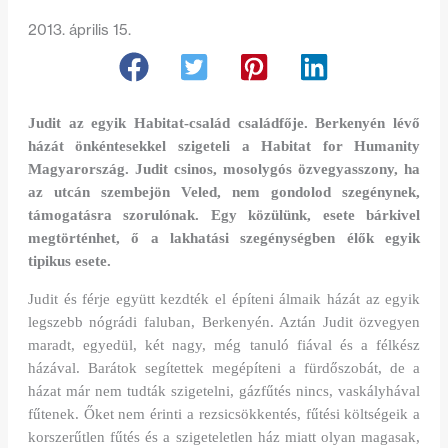
2013. április 15.
Judit az egyik Habitat-család családfője. Berkenyén lévő
házát önkéntesekkel szigeteli a Habitat for Humanity
Magyarország. Judit csinos, mosolygós özvegyasszony, ha
az utcán szembejön Veled, nem gondolod szegénynek,
támogatásra szorulónak. Egy közülünk, esete bárkivel
megtörténhet, ő a lakhatási szegénységben élők egyik
tipikus esete.
Judit és férje együtt kezdték el építeni álmaik házát az egyik
legszebb nógrádi faluban, Berkenyén. Aztán Judit özvegyen
maradt, egyedül, két nagy, még tanuló fiával és a félkész
házával. Barátok segítettek megépíteni a fürdőszobát, de a
házat már nem tudták szigetelni, gázfűtés nincs, vaskályhával
fűtenek. Őket nem érinti a rezsicsökkentés, fűtési költségeik a
korszerűtlen fűtés és a szigeteletlen ház miatt olyan magasak,