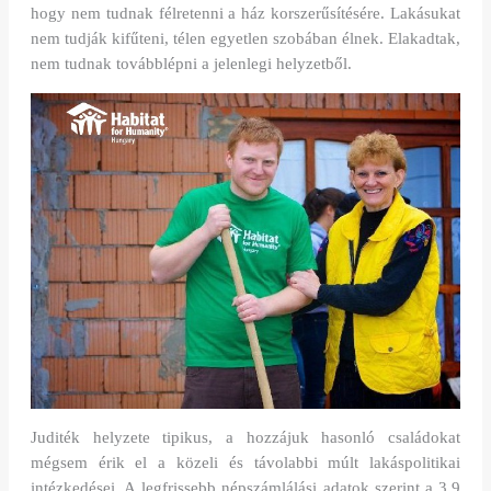
hogy nem tudnak félretenni a ház korszerűsítésére. Lakásukat
nem tudják kifűteni, télen egyetlen szobában élnek. Elakadtak,
nem tudnak továbblépni a jelenlegi helyzetből.
Juditék helyzete tipikus, a hozzájuk hasonló családokat
mégsem érik el a közeli és távolabbi múlt lakáspolitikai
intézkedései. A legfrissebb népszámlálási adatok szerint a 3,9