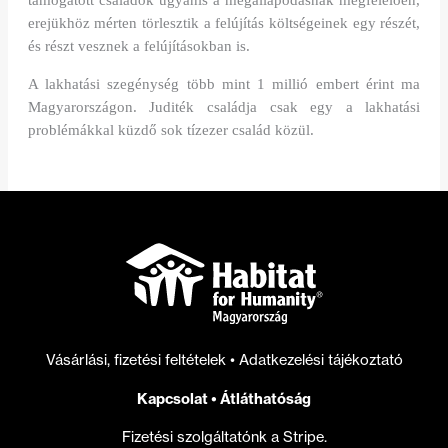
támogatott családok ugyanis a megállapodásnak megfelelően,
erejükhöz mérten törlesztik a felújítás költségeinek egy részét,
és részt vesznek a felújításokban is.
A lakhatási szegénység több mint 1 millió embert érint ma
Magyarországon. Juditék családja csak egy a lakhatási
problémákkal küzdő sok tízezer család közül.
Vásárlási, fizetési feltételek
•
Adatkezelési tájékoztató
Kapcsolat
•
Átláthatóság
Fizetési szolgáltatónk a Stripe.