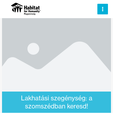
Skip
to
content
Lakhatási szegénység: a
szomszédban keresd!