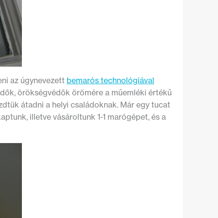
eni az úgynevezett
bemarós technológiával
tvédők, örökségvédők örömére a műemléki értékű
zdtük átadni a helyi családoknak. Már egy tucat
ptunk, illetve vásároltunk 1-1 marógépet, és a