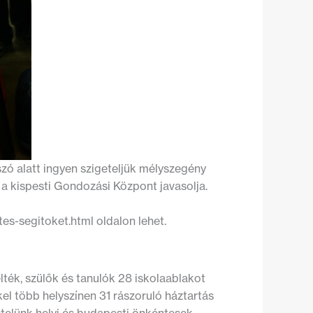
szó alatt ingyen szigeteljük mélyszegény
a kispesti Gondozási Központ javasolja.
es-segitoket.html oldalon lehet.
elték, szülők és tanulók 28 iskolaablakot
el több helyszínen 31 rászoruló háztartás