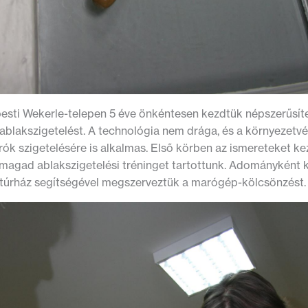
esti Wekerle-telepen 5 éve önkéntesen kezdtük népszerűsít
 ablakszigetelést. A technológia nem drága, és a környeze
rók szigetelésére is alkalmas. Első körben az ismereteket ke
magad ablakszigetelési tréninget tartottunk. Adományként ka
ultúrház segítségével megszerveztük a marógép-kölcsönzést.