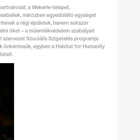
ertvárosát, a Wekerle-telepet,
mesebeliek, miközben egyedülálló egységet
ntenek a régi épületek, hanem sokszor
rélni őket – a műemlékvédelem szabályait
l szervezet Szociális Szigetelés programja
ik önkéntesük, egyben a Habitat for Humanity
atait.