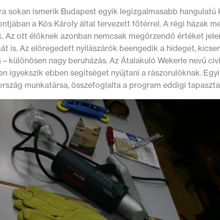
ra sokan ismerik Budapest egyik legizgalmasabb hangulatú k
tjában a Kós Károly által tervezett főtérrel. A régi házak 
k. Az ott élőknek azonban nemcsak megőrzendő értéket jele
t is. Az elöregedett nyílászárók beengedik a hideget, kicse
 – különösen nagy beruházás. Az Átalakuló Wekerle nevű civi
en igyekszik ebben segítséget nyújtani a rászorulóknak. Egy
rszág munkatársa, összefoglalta a program eddigi tapasztal