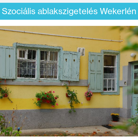
Szociális ablakszigetelés Wekerlén