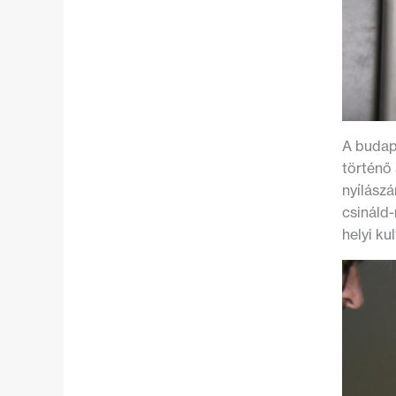
A budap
történő
nyílászá
csináld-
helyi k