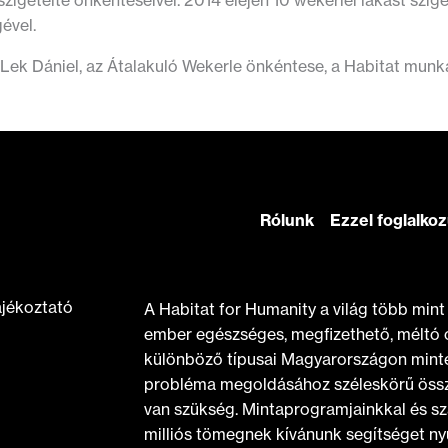
szigetelte önkénteseivel. 2014 elején 10 wekerlei lakást szi
ével.
 Lek Dániel, az Átalakuló Wekerle önkéntese, a Habitat munk
Rólunk
Ezzel foglalko
ájékoztató
A Habitat for Humanity a világ több min
ember egészséges, megfizethető, méltó 
különböző típusai Magyarországon minte
probléma megoldásához széleskörű össz
van szükség. Mintaprogramjainkkal és sz
milliós tömegnek kívánunk segítséget nyú