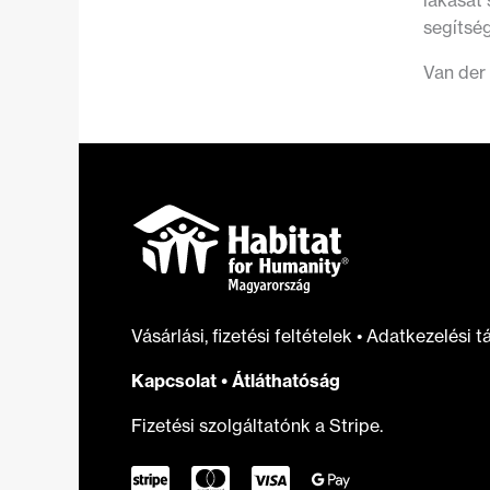
lakását 
segítség
Van der
Vásárlási, fizetési feltételek
•
Adatkezelési t
Kapcsolat
•
Átláthatóság
Fizetési szolgáltatónk a Stripe.