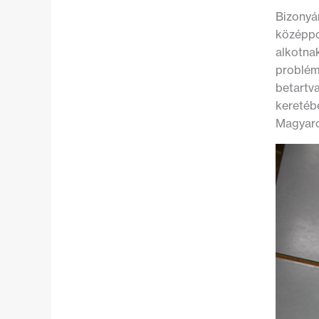
Bizonyá
középpon
alkotna
problémá
betartva
keretéb
Magyaro