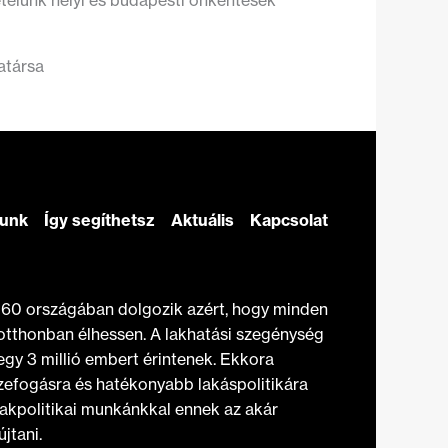
getelünk helyi és budapesti önkéntesek
atársa
zunk
Így segíthetsz
Aktuális
Kapcsolat
t 60 országában dolgozik azért, hogy minden
otthonban élhessen. A lakhatási szegénység
gy 3 millió embert érintenek. Ekkora
efogásra és hatékonyabb lakáspolitikára
akpolitikai munkánkkal ennek az akár
jtani.