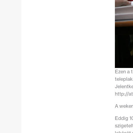
Ezen a t
telepla
Jelentk
http://a
A weker
Eddig 10
szigetel