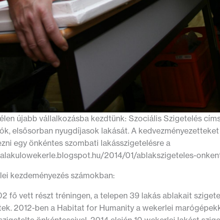
élen újabb vállalkozásba kezdtünk: Szociális Szigetelés cím
kók, elsősorban nyugdíjasok lakását. A kedvezményezetteket 
ezni egy önkéntes szombati lakásszigetelésre a
talakulowekerle.blogspot.hu/2014/01/ablakszigeteles-onkent
lei kezdeményezés számokban:
2 fő vett részt tréningen, a telepen 39 lakás ablakait sziget
tek. 2012-ben a Habitat for Humanity a wekerlei marógépekk