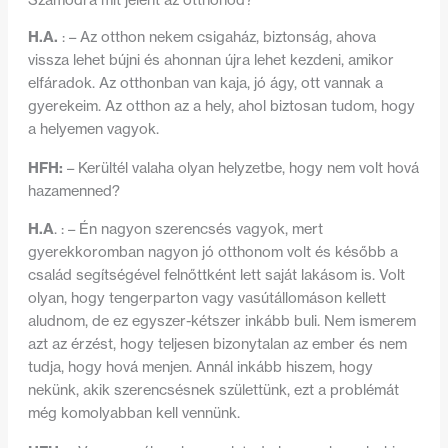
H.A.
: – Az otthon nekem csigaház, biztonság, ahova
vissza lehet bújni és ahonnan újra lehet kezdeni, amikor
elfáradok. Az otthonban van kaja, jó ágy, ott vannak a
gyerekeim. Az otthon az a hely, ahol biztosan tudom, hogy
a helyemen vagyok.
HFH:
– Kerültél valaha olyan helyzetbe, hogy nem volt hová
hazamenned?
H.A
. : – Én nagyon szerencsés vagyok, mert
gyerekkoromban nagyon jó otthonom volt és később a
család segítségével felnőttként lett saját lakásom is. Volt
olyan, hogy tengerparton vagy vasútállomáson kellett
aludnom, de ez egyszer-kétszer inkább buli. Nem ismerem
azt az érzést, hogy teljesen bizonytalan az ember és nem
tudja, hogy hová menjen. Annál inkább hiszem, hogy
nekünk, akik szerencsésnek születtünk, ezt a problémát
még komolyabban kell vennünk.