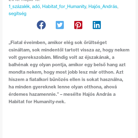
1_százalék
, 
adó
, 
Habitat_for_Humanity
, 
Hajós_András
, 
segítség
„Fiatal éveimben, amikor elég sok őrültséget
csináltam, sok mindentől tartott vissza az, hogy nekem
volt gyerekszobám. Mindig volt az éjszakának, a
balhénak egy olyan pontja, amikor egy belső hang azt
mondta nekem, hogy most jobb lesz már otthon. Azt
hiszem a fiatalkori bűnözés ellen is sokat használna,
ha minden gyereknek lenne olyan otthona, ahová
érdemes hazamennie.” – mesélte Hajós András a
Habitat for Humanity-nek.