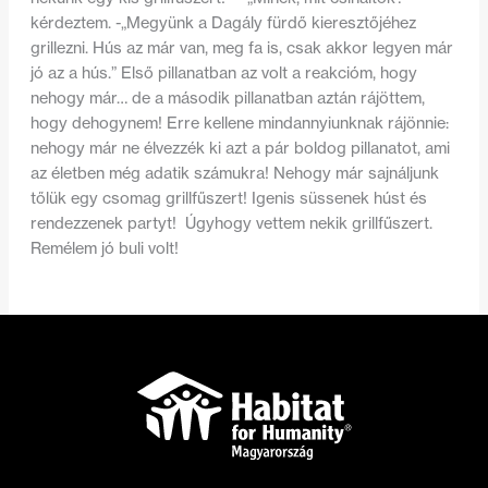
kérdeztem. -„Megyünk a Dagály fürdő kieresztőjéhez
grillezni. Hús az már van, meg fa is, csak akkor legyen már
jó az a hús.” Első pillanatban az volt a reakcióm, hogy
nehogy már… de a második pillanatban aztán rájöttem,
hogy dehogynem! Erre kellene mindannyiunknak rájönnie:
nehogy már ne élvezzék ki azt a pár boldog pillanatot, ami
az életben még adatik számukra! Nehogy már sajnáljunk
tőlük egy csomag grillfűszert! Igenis süssenek húst és
rendezzenek partyt! Úgyhogy vettem nekik grillfűszert.
Remélem jó buli volt!