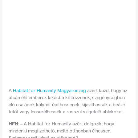
A
Habitat for Humanity Magyaroszág
azért küzd, hogy az
utcán élő emberek lakásba költözzenek, szegénységben
élő családok kályhát építhessenek, kijavíthassák a beázó
tetőt vagy lecserélhessék a rosszul szigetelő ablakokat.
HFH
: – A Habitat for Humanity azért dolgozik, hogy
mindenki megfizethető, méltó otthonban élhessen.
Számodra mit jelent az otthonod?