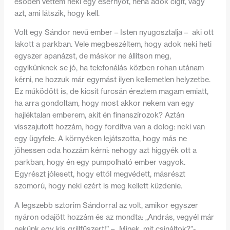
esőben vettem neki egy esernyőt, néha adok cigit, vagy
azt, ami látszik, hogy kell.
Volt egy Sándor nevű ember – Isten nyugosztalja – aki ott
lakott a parkban. Vele megbeszéltem, hogy adok neki heti
egyszer apanázst, de máskor ne állítson meg,
egyikünknek se jó, ha telefonálás közben rohan utánam
kérni, ne hozzuk már egymást ilyen kellemetlen helyzetbe.
Ez működött is, de kicsit furcsán éreztem magam emiatt,
ha arra gondoltam, hogy most akkor nekem van egy
hajléktalan emberem, akit én finanszírozok? Aztán
visszajutott hozzám, hogy fordítva van a dolog: neki van
egy ügyfele. A környéken lejátszotta, hogy más ne
jöhessen oda hozzám kérni: nehogy azt higgyék ott a
parkban, hogy én egy pumpolható ember vagyok.
Egyrészt jólesett, hogy ettől megvédett, másrészt
szomorú, hogy neki ezért is meg kellett küzdenie.
A legszebb sztorim Sándorral az volt, amikor egyszer
nyáron odajött hozzám és az mondta: „András, vegyél már
nekünk egy kis grillfűszert!” – „Minek, mit csináltok?”-