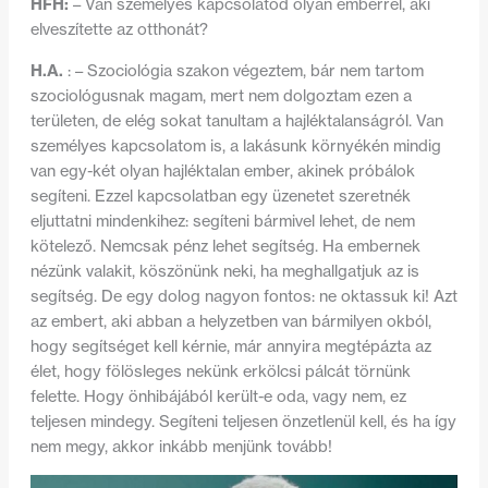
HFH:
– Van személyes kapcsolatod olyan emberrel, aki
elveszítette az otthonát?
H.A.
: – Szociológia szakon végeztem, bár nem tartom
szociológusnak magam, mert nem dolgoztam ezen a
területen, de elég sokat tanultam a hajléktalanságról. Van
személyes kapcsolatom is, a lakásunk környékén mindig
van egy-két olyan hajléktalan ember, akinek próbálok
segíteni. Ezzel kapcsolatban egy üzenetet szeretnék
eljuttatni mindenkihez: segíteni bármivel lehet, de nem
kötelező. Nemcsak pénz lehet segítség. Ha embernek
nézünk valakit, köszönünk neki, ha meghallgatjuk az is
segítség. De egy dolog nagyon fontos: ne oktassuk ki! Azt
az embert, aki abban a helyzetben van bármilyen okból,
hogy segítséget kell kérnie, már annyira megtépázta az
élet, hogy fölösleges nekünk erkölcsi pálcát törnünk
felette. Hogy önhibájából került-e oda, vagy nem, ez
teljesen mindegy. Segíteni teljesen önzetlenül kell, és ha így
nem megy, akkor inkább menjünk tovább!