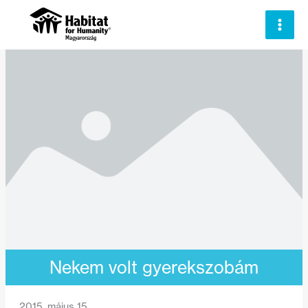
Skip
to
content
Nekem volt gyerekszobám
2015. május 15.