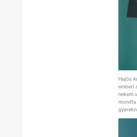
Hajós An
emberi s
nekem v
mondta n
gyerekn