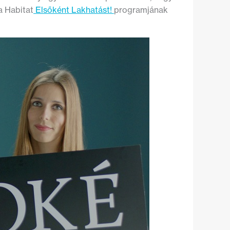
 a Habitat
Elsőként Lakhatást!
programjának