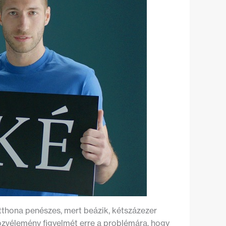
ona penészes, mert beázik, kétszázezer
özvélemény figyelmét erre a problémára, hogy