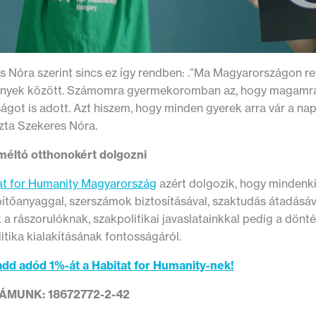
s Nóra szerint sincs ez így rendben: .”Ma Magyarországon re
nyek között. Számomra gyermekoromban az, hogy magamra c
ágot is adott. Azt hiszem, hogy minden gyerek arra vár a na
ozta Szekeres Nóra.
méltó otthonokért dolgozni
at for Humanity Magyarország
azért dolgozik, hogy mindenki
pítőanyaggal, szerszámok biztosításával, szaktudás átadásá
k a rászorulóknak, szakpolitikai javaslatainkkal pedig a dö
itika kialakításának fontosságáról.
add adód 1%-át a Habitat for Humanity-nek!
MUNK: 18672772-2-42