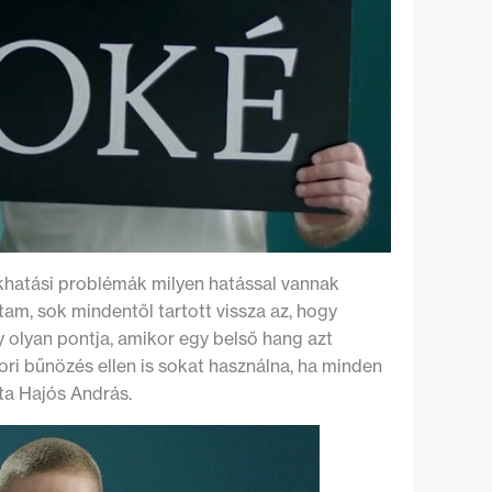
akhatási problémák milyen hatással vannak
tam, sok mindentől tartott vissza az, hogy
 olyan pontja, amikor egy belső hang azt
ri bűnözés ellen is sokat használna, ha minden
a Hajós András.