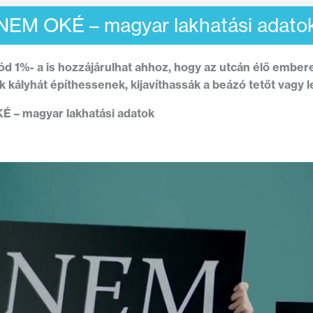
NEM OKÉ – magyar lakhatási adato
ód 1%- a is hozzájárulhat ahhoz, hogy az utcán élő embe
k kályhát építhessenek, kijavíthassák a beázó tetőt vagy l
 – magyar lakhatási adatok