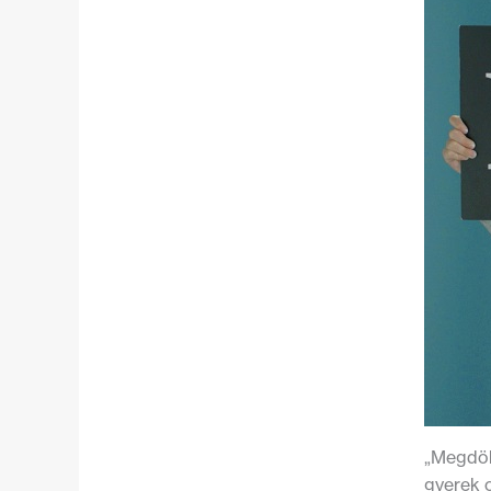
„Megdöb
gyerek 