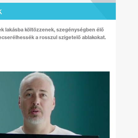
k
rek lakásba költözzenek, szegénységben élő
ecserélhessék a rosszul szigetelő ablakokat.