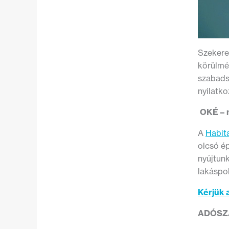
Szekere
körülmé
szabads
nyilatk
OKÉ – 
A
Habit
olcsó é
nyújtun
lakáspol
Kérjük 
ADÓSZÁ