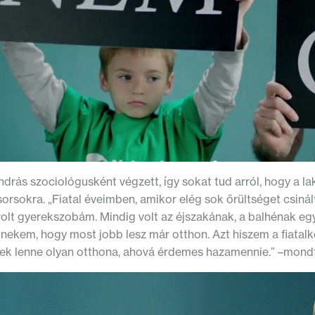
drás szociológusként végzett, így sokat tud arról, hogy a l
orsokra. „Fiatal éveimben, amikor elég sok őrültséget csinál
olt gyerekszobám. Mindig volt az éjszakának, a balhénak egy
ekem, hogy most jobb lesz már otthon. Azt hiszem a fiatalko
ek lenne olyan otthona, ahová érdemes hazamennie.”
–mondt