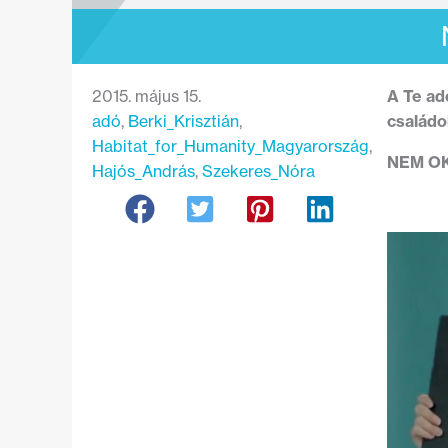
2015. május 15.
A Te ad
adó
, 
Berki_Krisztián
, 
családo
Habitat_for_Humanity_Magyarország
, 
NEM OKÉ
Hajós_András
, 
Szekeres_Nóra