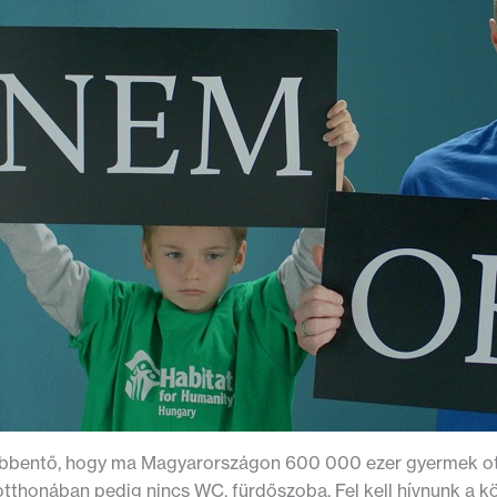
bentő, hogy ma Magyarországon 600 000 ezer gyermek otth
otthonában pedig nincs WC, fürdőszoba. Fel kell hívnunk a k