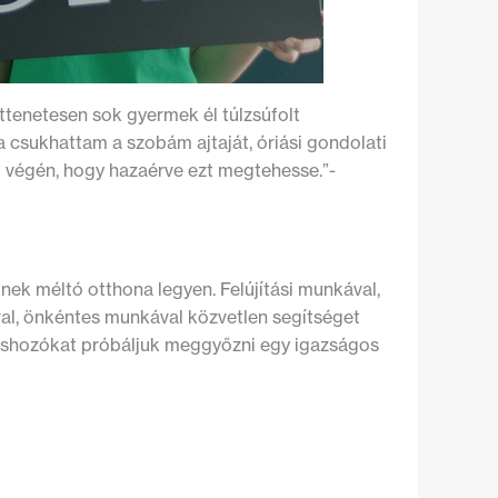
ttenetesen sok gyermek él túlzsúfolt
sukhattam a szobám ajtaját, óriási gondolati
p végén, hogy hazaérve ezt megtehesse.”-
nek méltó otthona legyen. Felújítási munkával,
val, önkéntes munkával közvetlen segítséget
ntéshozókat próbáljuk meggyőzni egy igazságos