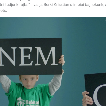
tni tudjunk rajta!” – vallja Berki Krisztián olimpiai bajnokunk,
ete.