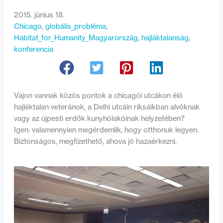
2015. június 18.
Chicago
, 
globális_probléma
, 
Habitat_for_Humanity_Magyarország
, 
hajláktalanság
, 
konferencia
Vajon vannak közös pontok a chicagói utcákon élő
hajléktalan veteránok, a Delhi utcáin riksáikban alvóknak
vagy az újpesti erdők kunyhólakóinak helyzetében?
Igen: valamennyien megérdemlik, hogy otthonuk legyen.
Biztonságos, megfizethető, ahova jó hazaérkezni.