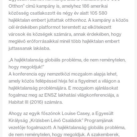
Otthon” című kampány is, amelyhez 186 amerikai
közösség csatlakozott és négy év alatt 105 580
hajléktalan embert juttattak otthonhoz. A kampány a közös
cél érdekében platformot teremtett az elkötelezett
városok és községek számára, annak érdekében, hogy
meglévő erőforrásaikkal minél több hajléktalan embert
juttassanak lakásba.
„A hajléktalanság globális probléma, de nem reménytelen,
hogy megoldjuk!”
A konferencia egy nemzetközi mozgalom alapja lehet,
amely közös fellépéssel hívja fel a figyelmet a világon a
hajléktalanság problémájára. E mozgalom ajánlásokat
fogalmaz meg az ENSZ lakhatási világkonferenciája, a
Habitat III (2016) számára.
Ahogy az egyik főszónok Louise Casey, a Egyesült
Királyság „Krízisben Lévő Családok” Programjának
vezetője fogalmazott: A hajléktalanság globális probléma,
de nem reménytelen, hogy megoldjuk. A szakemberek,