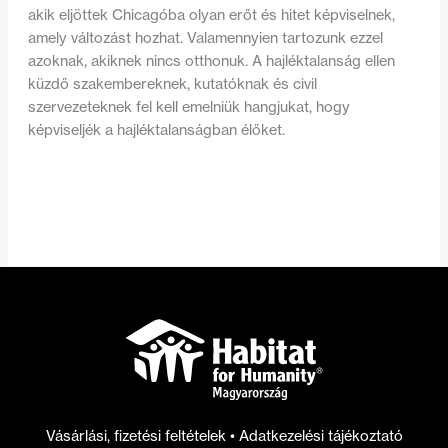
akik eljöttek Chicagóba olyan erőt és hitet képviselnek,
amely változást hozhat. Valamennyien tartozunk ezzel
azoknak, akiknek nincs otthonuk. A hajléktalanság ellen
küzdő szakembereknek, kutatóknak és civil
szervezeteknek fel kell emelniük hangjukat, hogy
képviseljék a hajléktalanságban élőket.
Vásárlási, fizetési feltételek
•
Adatkezelési tájékoztató