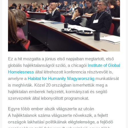
Ez a hit mozgatta a június első napjaiban megtartott, első
globális hajléktalanságról szóló, a chicagói
Institute of Global
Homelesness
által létrehozott konferencia résztvevőit is,
amelyre a
Habitat for Humanity Magyarország
munkatársát
is meghívták. Közel 20 országban ismerhettük meg a
hajléktalan emberek helyzetét, kormányzati és segítő
szervezetek által lebonyolított programokat.
Egyre több ember alszik világszerte az utcán
A hajléktalanok száma világszerte növekszik, a fejlett
országok lakhatási politikáinak elégtelensége, a fejlődő