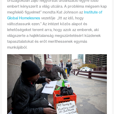
országokban zajló felgyorsult urbanizáció egyre több
embert kényszerít a világ utcáira. A probléma mégsem kap
megfelelő figyelmet” mondta Kat Johnson az
Institute of
Global Homelesnes
vezetője „Itt az idő, hogy
változtassunk ezen.” Az intézet közös alapot és
lehetőségeket teremt arra, hogy azok az emberek, aki
világszerte a hajléktalanság megszüntetésért küzdenek
tapasztalatokat és erőt meríthessenek egymás
munkájából.