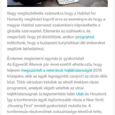
Nagy megtiszteltetés számunkra hogy a Habitat for
Humanity meghívást kapott erre az eseményre és hogy a
magyar Habitat szervezet szakembere képviselhette a
globális szervezetet. Elismerés ez számunkra, és
megerősíti, hogy jól döntöttünk, amikor
programot
indítottunk, hogy a budapesti kunyhókban élő embereket
segítünk lakhatáshoz.
Érdemes megismerni egymás jó gyakorlatait
Az Egyesült Államok pár évvel ezelőtt elhatározta, hogy
teljesen
megszünteti a veteránok hajléktalanságát
2016
közepére, akik az egyik legnagyobb csoport az utcán élők
közt. Több városban indultak az elmúlt években olyan
programok, amelyek végett vetettek az utcai
hajléktalanságnak (a legismertebb talán
Utah
és Houston).
Így a konferencia egyik legfontosabb része a New Yorki
„Housing First” modell gyakorlatait mutatta be. A
konferencia résztvevőinek sokszínűsége lehetővé tette,