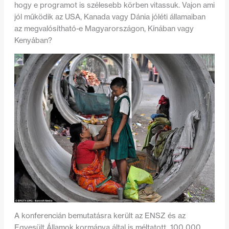
hogy e programot is szélesebb körben vitassuk. Vajon ami
jól működik az USA, Kanada vagy Dánia jóléti államaiban
az megvalósítható-e Magyarországon, Kínában vagy
Kenyában?
A konferencián bemutatásra került az ENSZ és az
Egyesült Államok kormánya által is méltatott „100 000