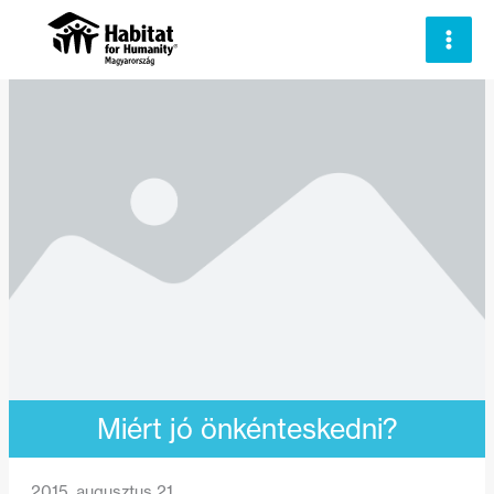
Skip
to
content
Miért jó önkénteskedni?
2015. augusztus 21.