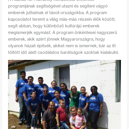
programjának segítségével utazni és segíteni vágyó
emberek juthatnak el távoli országokba. A program
kapcsolatot teremt a világ más-más részein élők között,
segít abban, hogy különböző kultúrájú emberek
megismerjék egymást. A program önkéntesei nagyszerű
emberek, akik azért jönnek Magyarországra, hogy
olyanok házait építsék, akiket nem is ismernek, bár az itt
töltött idő alatt csodálatos barátságok szoktak kialakulni.