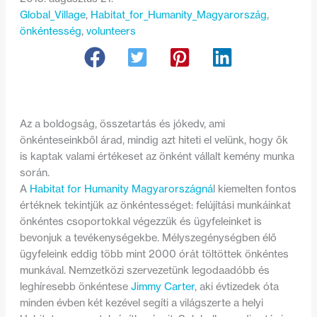
Global_Village
, 
Habitat_for_Humanity_Magyarország
, 
önkéntesség
, 
volunteers
Az a boldogság, összetartás és jókedv, ami
önkénteseinkből árad, mindig azt hiteti el velünk, hogy ők
is kaptak valami értékeset az önként vállalt kemény munka
során.
A
Habitat for Humanity Magyarországná
l kiemelten fontos
értéknek tekintjük az önkéntességet: felújítási munkáinkat
önkéntes csoportokkal végezzük és ügyfeleinket is
bevonjuk a tevékenységekbe. Mélyszegénységben élő
ügyfeleink eddig több mint 2000 órát töltöttek önkéntes
munkával. Nemzetközi szervezetünk legodaadóbb és
leghíresebb önkéntese
Jimmy Carter
, aki évtizedek óta
minden évben két kezével segíti a világszerte a helyi