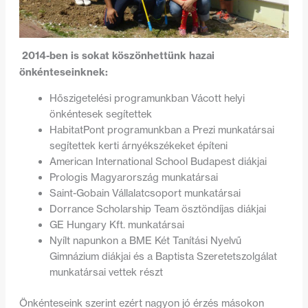
2014-ben is sokat köszönhettünk hazai
önkénteseinknek:
Hőszigetelési programunkban Vácott helyi
önkéntesek segítettek
HabitatPont programunkban a Prezi munkatársai
segítettek kerti árnyékszékeket építeni
American International School Budapest diákjai
Prologis Magyarország munkatársai
Saint-Gobain Vállalatcsoport munkatársai
Dorrance Scholarship Team ösztöndíjas diákjai
GE Hungary Kft. munkatársai
Nyílt napunkon a BME Két Tanítási Nyelvű
Gimnázium diákjai és a Baptista Szeretetszolgálat
munkatársai vettek részt
Önkénteseink szerint ezért nagyon jó érzés másokon