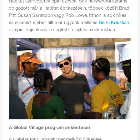
Habitat szervezetek építkezéseit. Sok hollywoodi sztár is
dolgozott már a Habitat építkezésein, többek között Brad
Pitt, Susan Sarandon vagy Rob Lowe. Itthon is sok híres
és elismert ember állt már ügyünk mellé és
Berki Krisztián
olimpiai bajnokunk is segített felújítási munkánkban.
A Global Village program önkéntesei
A Habitat for Humanity nemzetközi önkéntes