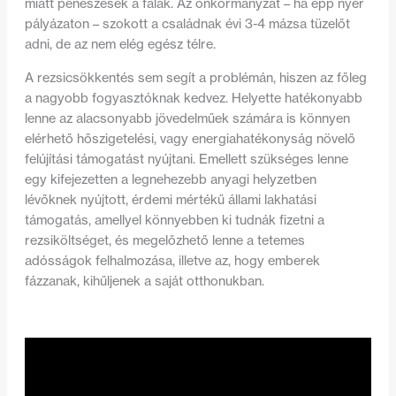
miatt penészesek a falak. Az önkormányzat – ha épp nyer
pályázaton – szokott a családnak évi 3-4 mázsa tüzelőt
adni, de az nem elég egész télre.
A rezsicsökkentés sem segít a problémán, hiszen az főleg
a nagyobb fogyasztóknak kedvez. Helyette hatékonyabb
lenne az alacsonyabb jövedelműek számára is könnyen
elérhető hőszigetelési, vagy energiahatékonyság növelő
felújítási támogatást nyújtani. Emellett szükséges lenne
egy kifejezetten a legnehezebb anyagi helyzetben
lévőknek nyújtott, érdemi mértékű állami lakhatási
támogatás, amellyel könnyebben ki tudnák fizetni a
rezsiköltséget, és megelőzhető lenne a tetemes
adósságok felhalmozása, illetve az, hogy emberek
fázzanak, kihűljenek a saját otthonukban.