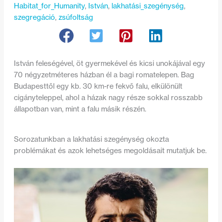
Habitat_for_Humanity
, 
István
, 
lakhatási_szegénység
, 
szegregáció
, 
zsúfoltság
István feleségével, öt gyermekével és kicsi unokájával egy
70 négyzetméteres házban él a bagi romatelepen. Bag
Budapesttől egy kb. 30 km-re fekvő falu, elkülönült
cigányteleppel, ahol a házak nagy része sokkal rosszabb
állapotban van, mint a falu másik részén.
Sorozatunkban a lakhatási szegénység okozta
problémákat és azok lehetséges megoldásait mutatjuk be.