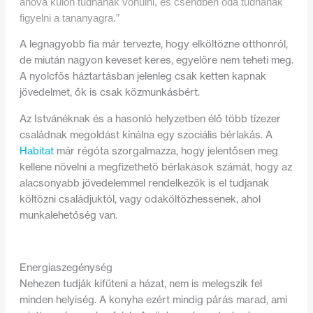
ahova külön tudnának vonulni, és csendben oda tudnának
figyelni a tananyagra.”
A legnagyobb fia már tervezte, hogy elköltözne otthonról,
de miután nagyon keveset keres, egyelőre nem teheti meg.
A nyolcfős háztartásban jelenleg csak ketten kapnak
jövedelmet, ők is csak közmunkásbért.
Az Istvánéknak és a hasonló helyzetben élő több tízezer
családnak megoldást kínálna egy szociális bérlakás. A
Habitat
már régóta szorgalmazza, hogy jelentősen meg
kellene növelni a megfizethető bérlakások számát, hogy az
alacsonyabb jövedelemmel rendelkezők is el tudjanak
költözni családjuktól, vagy odaköltözhessenek, ahol
munkalehetőség van.
Energiaszegénység
Nehezen tudják kifűteni a házat, nem is melegszik fel
minden helyiség. A konyha ezért mindig párás marad, ami