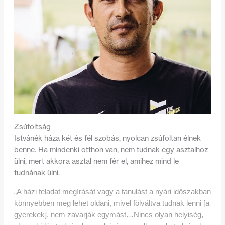
Zsúfoltság
Istvánék háza két és fél szobás, nyolcan zsúfoltan élnek
benne. Ha mindenki otthon van, nem tudnak egy asztalhoz
ülni, mert akkora asztal nem fér el, amihez mind le
tudnának ülni.
„A házi feladat megírását vagy a tanulást a nyári időszakban
könnyebben meg lehet oldani, mivel fölváltva tudnak lenni [a
gyerekek], nem zavarják egymást…Nincs olyan helyiség,