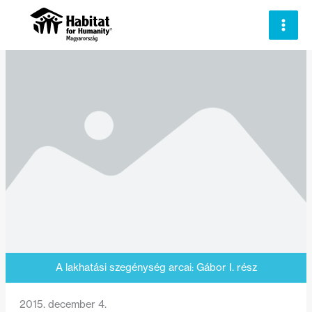
Skip
to
content
A lakhatási szegénység arcai: Gábor I. rész
2015. december 4.