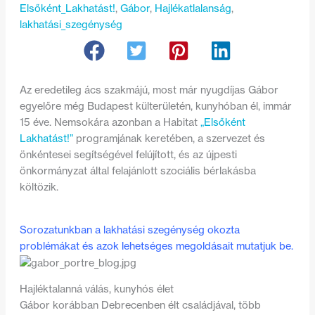
Elsőként_Lakhatást!
, 
Gábor
, 
Hajlékatlalanság
, 
lakhatási_szegénység
Az eredetileg ács szakmájú, most már nyugdíjas Gábor
egyelőre még Budapest külterületén, kunyhóban él, immár
15 éve. Nemsokára azonban a Habitat
„Elsőként
Lakhatást!”
programjának keretében, a szervezet és
önkéntesei segítségével felújított, és az újpesti
önkormányzat által felajánlott szociális bérlakásba
költözik.
Sorozatunkban a lakhatási szegénység okozta
problémákat és azok lehetséges megoldásait mutatjuk be.
Hajléktalanná válás, kunyhós élet
Gábor korábban Debrecenben élt családjával, több