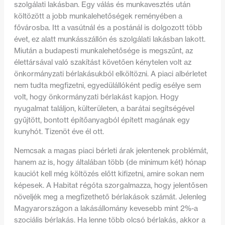
szolgálati lakásban. Egy válás és munkavesztés után
költözött a jobb munkalehetőségek reményében a
fővárosba. Itt a vasútnál és a postánál is dolgozott több
évet, ez alatt munkásszállón és szolgálati lakásban lakott.
Miután a budapesti munkalehetősége is megszűnt, az
élettársával való szakítást követően kénytelen volt az
önkormányzati bérlakásukból elköltözni. A piaci albérletet
nem tudta megfizetni, egyedülállóként pedig esélye sem
volt, hogy önkormányzati bérlakást kapjon. Hogy
nyugalmat találjon, külterületen, a barátai segítségével
gyűjtött, bontott építőanyagból épített magának egy
kunyhót. Tizenöt éve él ott.
Nemcsak a magas piaci bérleti árak jelentenek problémát,
hanem az is, hogy általában több (de minimum két) hónap
kauciót kell még költözés előtt kifizetni, amire sokan nem
képesek. A Habitat régóta szorgalmazza, hogy jelentősen
növeljék meg a megfizethető bérlakások számát. Jelenleg
Magyarországon a lakásállomány kevesebb mint 2%-a
szociális bérlakás. Ha lenne több olcsó bérlakás, akkor a