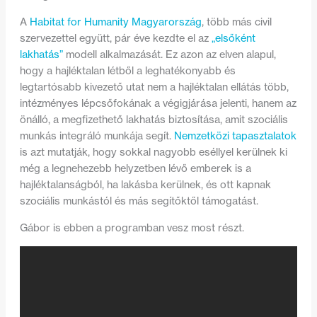
A
Habitat for Humanity Magyarország
, több más civil
szervezettel együtt, pár éve kezdte el az
„elsőként
lakhatás”
modell alkalmazását. Ez azon az elven alapul,
hogy a hajléktalan létből a leghatékonyabb és
legtartósabb kivezető utat nem a hajléktalan ellátás több,
intézményes lépcsőfokának a végigjárása jelenti, hanem az
önálló, a megfizethető lakhatás biztosítása, amit szociális
munkás integráló munkája segít.
Nemzetközi tapasztalatok
is azt mutatják, hogy sokkal nagyobb eséllyel kerülnek ki
még a legnehezebb helyzetben lévő emberek is a
hajléktalanságból, ha lakásba kerülnek, és ott kapnak
szociális munkástól és más segítőktől támogatást.
Gábor is ebben a programban vesz most részt.