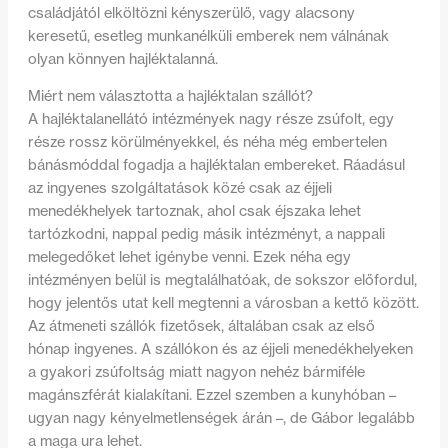
családjától elköltözni kényszerülő, vagy alacsony
keresetű, esetleg munkanélküli emberek nem válnának
olyan könnyen hajléktalanná.
Miért nem választotta a hajléktalan szállót?
A hajléktalanellátó intézmények nagy része zsúfolt, egy
része rossz körülményekkel, és néha még embertelen
bánásmóddal fogadja a hajléktalan embereket. Ráadásul
az ingyenes szolgáltatások közé csak az éjjeli
menedékhelyek tartoznak, ahol csak éjszaka lehet
tartózkodni, nappal pedig másik intézményt, a nappali
melegedőket lehet igénybe venni. Ezek néha egy
intézményen belül is megtalálhatóak, de sokszor előfordul,
hogy jelentős utat kell megtenni a városban a kettő között.
Az átmeneti szállók fizetősek, általában csak az első
hónap ingyenes. A szállókon és az éjjeli menedékhelyeken
a gyakori zsúfoltság miatt nagyon nehéz bármiféle
magánszférát kialakítani. Ezzel szemben a kunyhóban –
ugyan nagy kényelmetlenségek árán –, de Gábor legalább
a maga ura lehet.