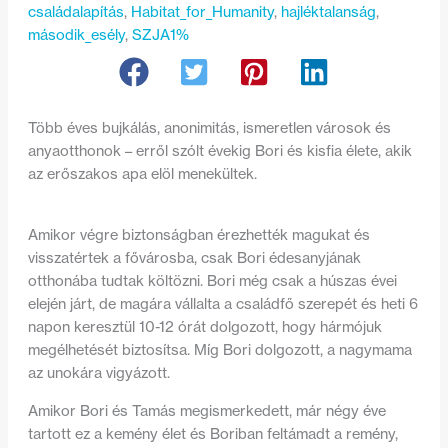
családalapítás
, 
Habitat_for_Humanity
, 
hajléktalanság
, 
második_esély
, 
SZJA1%
Több éves bujkálás, anonimitás, ismeretlen városok és
anyaotthonok – erről szólt évekig Bori és kisfia élete, akik
az erőszakos apa elöl menekültek.
Amikor végre biztonságban érezhették magukat és
visszatértek a fővárosba, csak Bori édesanyjának
otthonába tudtak költözni. Bori még csak a húszas évei
elején járt, de magára vállalta a családfő szerepét és heti 6
napon keresztül 10-12 órát dolgozott, hogy hármójuk
megélhetését biztosítsa. Míg Bori dolgozott, a nagymama
az unokára vigyázott.
Amikor Bori és Tamás megismerkedett, már négy éve
tartott ez a kemény élet és Boriban feltámadt a remény,