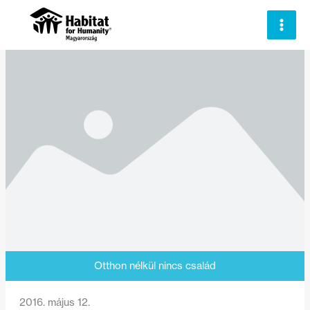
Skip
to
content
Otthon nélkül nincs család
2016. május 12.