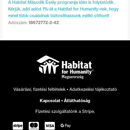
A Habitat Második Esély programja idén is folytatódik.
Kérjük, add adód 1%-át a Habitat for Humanity-nek, hogy
minél több családnak biztosíthassunk méltó otthont!
18672772-2-42
Adószám:
Vásárlási, fizetési feltételek
•
Adatkezelési tájékoztató
Kapcsolat
•
Átláthatóság
Fizetési szolgáltatónk a Stripe.