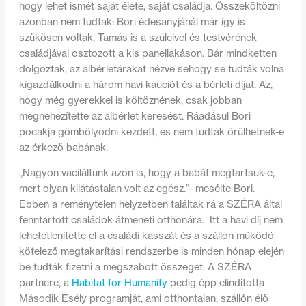
hogy lehet ismét saját élete, saját családja. Összeköltözni
azonban nem tudtak: Bori édesanyjánál már így is
szűkösen voltak, Tamás is a szüleivel és testvérének
családjával osztozott a kis panellakáson. Bár mindketten
dolgoztak, az albérletárakat nézve sehogy se tudták volna
kigazdálkodni a három havi kauciót és a bérleti díjat. Az,
hogy még gyerekkel is költöznének, csak jobban
megnehezítette az albérlet keresést. Ráadásul Bori
pocakja gömbölyödni kezdett, és nem tudták örülhetnek-e
az érkező babának.
„Nagyon vaciláltunk azon is, hogy a babát megtartsuk-e,
mert olyan kilátástalan volt az egész.”- mesélte Bori.
Ebben a reménytelen helyzetben találtak rá a SZÉRA által
fenntartott családok átmeneti otthonára. Itt a havi díj nem
lehetetlenítette el a családi kasszát és a szállón működő
kötelező megtakarítási rendszerbe is minden hónap elején
be tudták fizetni a megszabott összeget. A SZÉRA
partnere, a
Habitat for Humanity
pedig épp elindította
Második Esély programját, ami otthontalan, szállón élő