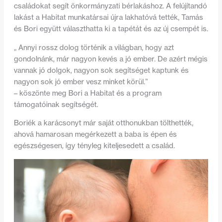
családokat segít önkormányzati bérlakáshoz. A felújítandó
lakást a Habitat munkatársai újra lakhatóvá tették, Tamás
és Bori együtt választhatta ki a tapétát és az új csempét is.
„ Annyi rossz dolog történik a világban, hogy azt
gondolnánk, már nagyon kevés a jó ember. De azért mégis
vannak jó dolgok, nagyon sok segítséget kaptunk és
nagyon sok jó ember vesz minket körül.”
– köszönte meg Bori a Habitat és a program
támogatóinak segítségét.
Boriék a karácsonyt már saját otthonukban tölthették,
ahová hamarosan megérkezett a baba is épen és
egészségesen, így tényleg kiteljesedett a család.