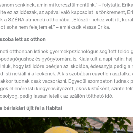
vánom senkinek, amin mi keresztülmentünk.” – folytatja Eri
te ez az időszak, az apával való kapcsolat is tönkrement, Er
ek a SZÉRA átmeneti otthonába. „Először nehéz volt itt, kor
ot soha nem felejtem el.” – emlékszik vissza Erika.
 szoba lett az otthon
neti otthonban Istinek gyermekpszichológus segített feldolg
őpedagógushoz és gyógytornára is. Kialakult a napi rutin: haj
ulniuk, hogy Isti időre beérjen az iskolába, édesanyja pedig a
d Isti nekiállni a leckének. A kis szobában egyetlen asztalka va
 akkor tudnak csak vacsorázni. Egyedül szombaton tudnak pi
ek ellenére Isti kiegyensúlyozott, okos kisfiúként, szinte fel
solyog, pedig lassan letelik az szállón tölthető idő.
s bérlakást újít fel a Habitat