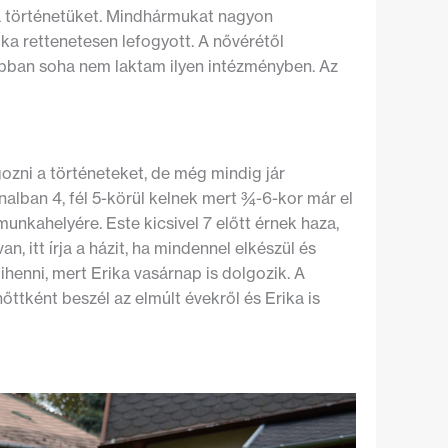
ka történetüket. Mindhármukat nagyon
ika rettenetesen lefogyott. A nővérétől
ábban soha nem laktam ilyen intézményben. Az
ozni a történeteket, de még mindig jár
nalban 4, fél 5-körül kelnek mert ¾-6-kor már el
 munkahelyére. Este kicsivel 7 előtt érnek haza,
n, itt írja a házit, ha mindennel elkészül és
henni, mert Erika vasárnap is dolgozik. A
nőttként beszél az elmúlt évekről és Erika is