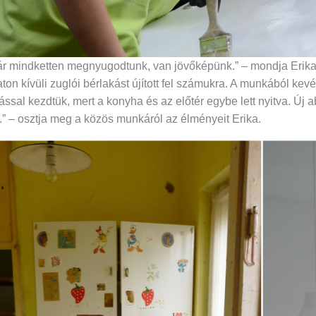
r mindketten megnyugodtunk, van jövőképünk.” – mondja Erika.
ton kívüli zuglói bérlakást újított fel számukra. A munkából kevé
ssal kezdtük, mert a konyha és az előtér egybe lett nyitva. Új ablak
t.” – osztja meg a közös munkáról az élményeit Erika.