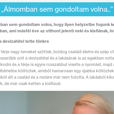
„Álmomban sem gondoltam volna..”
an sem gondoltam volna, hogy ilyen helyzetbe fogunk kerü
an, ami másfél éve az otthont jelenti neki és kisfiának, Is
a devizahitel tette tönkre
 férje nagy terveket szőttek, boldog családi életre és szép 
szerűbb volt a devizahitel és a lakásárak is az egekben volta
kodni és a férje is egyre rosszabbul viselte a nyomást, majd az
albérletbe költöztek, amiből hamarosan egy újabba költöztek
ből élt a család és a rezsire már nem futotta. A lakásból kik
k, de már csak ketten a kisfiúval.