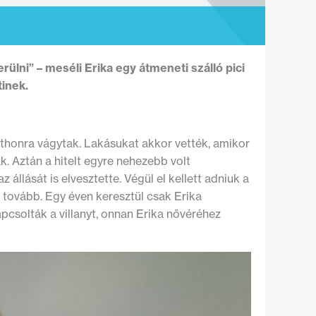
lni” – meséli Erika egy átmeneti szálló pici
tinek.
otthonra vágytak. Lakásukat akkor vették, amikor
k. Aztán a hitelt egyre nehezebb volt
 állását is elvesztette. Végül el kellett adniuk a
 tovább. Egy éven keresztül csak Erika
apcsolták a villanyt, onnan Erika nővéréhez