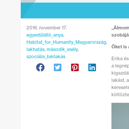
2016. november 17.
„Álmomb
egyedülálló_anya
, 
szobájáb
Habitat_for_Humanity_Magyarország
, 
Őket is 
lakhatás
, 
második_esély
, 
szociális_bérlakás
Erika és
a legnép
kigazdál
lakást, 
kereseté
költözte