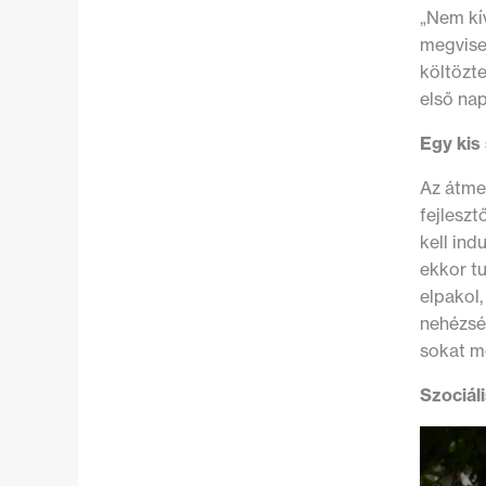
„Nem kí
megvisel
költözt
első nap
Egy kis
Az átme
fejleszt
kell ind
ekkor tu
elpakol,
nehézség
sokat mo
Szociáli