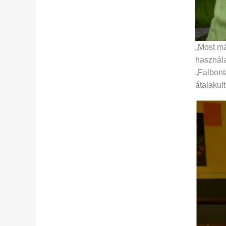
„Most má
használa
„Falbontá
átalakul