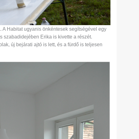
 A Habitat ugyanis önkéntesek segítségével egy
s szabadidejében Erika is kivette a részét.
, új bejárati ajtó is lett, és a fürdő is teljesen