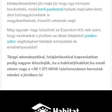
kitelepüléseinkhez jön majd jól, hogy egy könnyen
hordozható, mobil
kerti pavilonnal
tudunk majd jelen lenni,
ahol futónagyköveteink is
megpihenthetnek, frissítőt vehetnek majd.
Még egyszer nagy köszönet az Expodom Kft.-nek azért,
hogy munkánkat a jövőben az általa felajánlott
pavilon
sátor
segítségével tehetjük könnyebbé és
eredményesebbé!
Tárgyi adományokkal, felajánlásokkal kapcsolatban
pedig nagyon köszönjük, ha a
habitat@habitat.hu
email
címen vagy a +36 1 371 0606 telefonszámon kerestek
mindet a jövőben is!