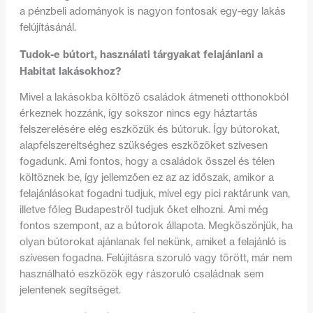
a pénzbeli adományok is nagyon fontosak egy-egy lakás
felújításánál.
Tudok-e bútort, használati tárgyakat felajánlani a
Habitat lakásokhoz?
Mivel a lakásokba költöző családok átmeneti otthonokból
érkeznek hozzánk, így sokszor nincs egy háztartás
felszerelésére elég eszközük és bútoruk. Így bútorokat,
alapfelszereltséghez szükséges eszközöket szívesen
fogadunk. Ami fontos, hogy a családok ősszel és télen
költöznek be, így jellemzően ez az az időszak, amikor a
felajánlásokat fogadni tudjuk, mivel egy pici raktárunk van,
illetve főleg Budapestről tudjuk őket elhozni. Ami még
fontos szempont, az a bútorok állapota. Megköszönjük, ha
olyan bútorokat ajánlanak fel nekünk, amiket a felajánló is
szívesen fogadna. Felújításra szoruló vagy törött, már nem
használható eszközök egy rászoruló családnak sem
jelentenek segítséget.