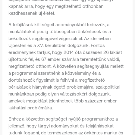
kapnak arra, hogy egy megfizethető otthonban
kezdhessenek új életet.
A felújítások költségeit adományokból fedezzük, a
munkálatokat pedig többségében önkéntesek és a
beköltözők segítségével végezzük el. Az idei évben
Újpesten és a XV. kerületben dolgozunk. Fontos
eredménynek tartjuk, hogy 2014 óta összesen 26 lakást
újítottunk fel, és 67 ember számára teremtettünk valódi,
megfizethető otthont. A közvetlen segítségnyújtás mellett
a programmal szeretnénk a közvélemény és a
döntéshozók figyelmét is felhívni a megfizethető
bérlakások hiányának égető problémájára; szakpolitikai
munkánkban pedig olyan változásokért dolgozunk,
amelyek megoldást jelenthetnek több százezer ember
lakhatási problémáira.
Ehhez a közvetlen segítséget nyújtó programunkhoz a
jellemző, hogy tárgyi adományokat és felajánlásokat
tudunk fogadni, de természetesen az önkéntes munka és