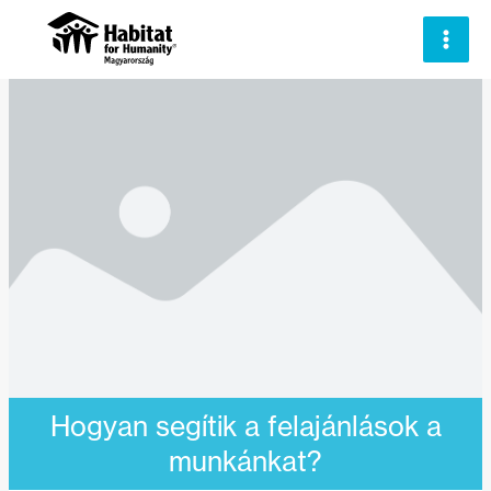
Skip
to
content
Hogyan segítik a felajánlások a
munkánkat?