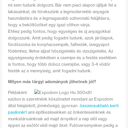
mi sem tudunk dolgozni. Bár nem piaci alapon újítjuk fel a
lakásainkat, de törekszünk a legmodernebb anyagok
használatára és a legmagasabb színvonalú felújításra,
hogy a beköltözőket egy igazi otthon várja.
Ehhez pedig fontos, hogy egységes és új anyagokkal
dolgozzunk. Amit pedig fogadni tudunk, azok járólapok,
fürdőszoba és konyhacsempék, falfesték, üvegyapot
födémhez, illetve aljzat hőszigetelés és vízszigetelés. Az
egységesség érdekében a csempe és a festés esetében
is fontos, hogy több doboz csempbe, vagy 3-4 vödör
festék az a mennyiség, amit fogadni tudunk.
Milyen más tárgyi adományok jöhetnek jól?
Példaként
ezúton is szeretnénk köszönetet mondani az Expodom
által felajánlott, jóminőségű, gyorsan
összecsukható kerti
pavilonért
ami építkezéseinken az önkénteseinknek és
munkatársainknak ad majd árnyékot a nap elől vagy
éppen az esőtől védi majd őket. Futóversenyeken pedig a