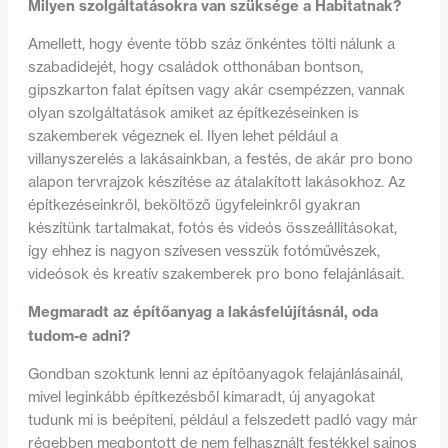
Milyen szolgáltatásokra van szüksége a Habitatnak?
Amellett, hogy évente több száz önkéntes tölti nálunk a
szabadidejét, hogy családok otthonában bontson,
gipszkarton falat építsen vagy akár csempézzen, vannak
olyan szolgáltatások amiket az építkezéseinken is
szakemberek végeznek el. Ilyen lehet például a
villanyszerelés a lakásainkban, a festés, de akár pro bono
alapon tervrajzok készítése az átalakított lakásokhoz. Az
építkezéseinkről, beköltöző ügyfeleinkről gyakran
készítünk tartalmakat, fotós és videós összeállításokat,
így ehhez is nagyon szívesen vesszük fotóművészek,
videósok és kreatív szakemberek pro bono felajánlásait.
Megmaradt az építőanyag a lakásfelújításnál, oda
tudom-e adni?
Gondban szoktunk lenni az építőanyagok felajánlásainál,
mivel leginkább építkezésből kimaradt, új anyagokat
tudunk mi is beépíteni, például a felszedett padló vagy már
régebben megbontott de nem felhasznált festékkel sajnos