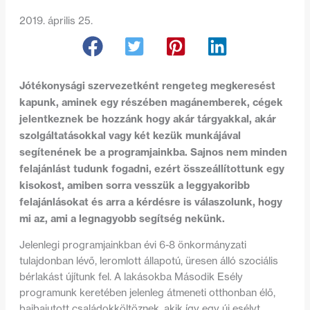
2019. április 25.
Jótékonysági szervezetként rengeteg megkeresést
kapunk, aminek egy részében magánemberek, cégek
jelentkeznek be hozzánk hogy akár tárgyakkal, akár
szolgáltatásokkal vagy két kezük munkájával
segítenének be a programjainkba.
Sajnos nem minden
felajánlást tudunk fogadni, ezért összeállítottunk egy
kisokost, amiben sorra vesszük a leggyakoribb
felajánlásokat és arra a kérdésre is válaszolunk, hogy
mi az, ami a legnagyobb segítség nekünk.
Jelenlegi programjainkban évi 6-8 önkormányzati
tulajdonban lévő, leromlott állapotú, üresen álló szociális
bérlakást újítunk fel. A lakásokba Második Esély
programunk keretében jelenleg átmeneti otthonban élő,
bajbajutott családokköltöznek, akik így egy új esélyt