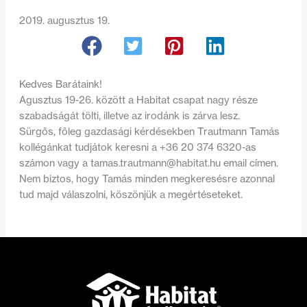
2019. augusztus 19.
Kedves Barátaink!
Agusztus 19-26. között a Habitat csapat nagy része
szabadságát tölti, illetve az irodánk is zárva lesz.
Sürgős, főleg gazdasági kérdésekben Trautmann Tamás
kollégánkat tudjátok keresni a +36 20 374 6320-as
számon vagy a
tamas.trautmann@habitat.hu
email címen.
Nem biztos, hogy Tamás minden megkeresésre azonnal
tud majd válaszolni, köszönjük a megértéseteket.