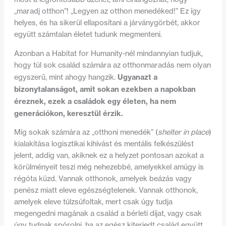
„maradj otthon”! „Legyen az otthon menedéked!” Ez így
helyes, és ha sikerül ellaposítani a járványgörbét, akkor
együtt számtalan életet tudunk megmenteni.
Azonban a Habitat for Humanity-nél mindannyian tudjuk,
hogy túl sok család számára az otthonmaradás nem olyan
Ugyanazt a
egyszerű, mint ahogy hangzik.
bizonytalanságot, amit sokan ezekben a napokban
éreznek, ezek a családok egy életen, ha nem
generációkon, keresztül érzik.
Míg sokak számára az „otthoni menedék” (
shelter in place
)
kialakítása logisztikai kihívást és mentális felkészülést
jelent, addig van, akiknek ez a helyzet pontosan azokat a
körülményeit teszi még nehezebbé, amelyekkel amúgy is
régóta küzd. Vannak otthonok, amelyek beázás vagy
penész miatt eleve egészségtelenek. Vannak otthonok,
amelyek eleve túlzsúfoltak, mert csak úgy tudja
megengedni magának a család a bérleti díjat, vagy csak
úgy tudnak spórolni, ha az egész kiterjedt család együtt