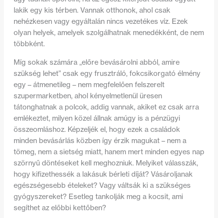
lakik egy kis térben. Vannak otthonok, ahol csak
nehézkesen vagy egyáltalán nincs vezetékes víz. Ezek
olyan helyek, amelyek szolgálhatnak menedékként, de nem
többként.
Míg sokak számára „előre bevásárolni abból, amire
szükség lehet” csak egy frusztráló, fokcsikorgató élmény
egy – átmenetileg – nem megfelelően felszerelt
szupermarketben, ahol kényelmetlenül üresen
tátonghatnak a polcok, addig vannak, akiket ez csak arra
emlékeztet, milyen közel állnak amúgy is a pénzügyi
összeomláshoz. Képzeljék el, hogy ezek a családok
minden bevásárlás közben így érzik magukat – nem a
tömeg, nem a sietség miatt, hanem mert minden egyes nap
szörnyű döntéseket kell meghozniuk. Melyiket válasszák,
hogy kifizethessék a lakásuk bérleti díját? Vásároljanak
egészségesebb ételeket? Vagy váltsák ki a szükséges
gyógyszereket? Esetleg tankolják meg a kocsit, ami
segíthet az előbbi kettőben?