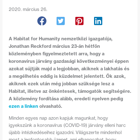
2020. március 26.
A Habitat for Humanity nemzetközi igazgatója,
Jonathan Reckford március 23-án hétfőn
közleményben figyelmeztetett arra, hogy a
koronavírus járvány gazdasági következményei éppen
azokat sújtják majd a legjobban, akiknek a lakhatás és
a megélhetés eddig is küzdelmet jelentett. Ők azok,
akiknek ezek után még jobban szüksége lesz a
Habitat, illetve az önkéntesek, támogatók segítségére.
A közlemény fordítása alább, eredeti nyelven pedig
ezen a linken
olvasható.
Minden egyes nap azon kapjuk magunkat, hogy
igyekszünk a koronavírus (COVID-19) járvány elleni harc
újabb intézkedéseihez igazodni. Világszerte mindenhol
most a legfontosabb üzenet, ami elhangozhat, hogy