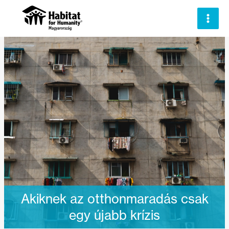
Skip
to
content
Akiknek az otthonmaradás csak
egy újabb krízis