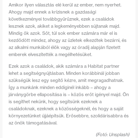
Amikor ilyen választás elé kerül az ember, nem nyerhet.
Ahogy majd ennek a krízisnek a gazdasági
következményei továbbgyűrűznek, ezek a családok
lesznek azok, akiket a legkeményebben sújtanak majd.
Mindig ők azok. Sőt, túl sok ember számára már el is
kezdődött mindez, ahogy az üzletek elkezdtek bezárni, és
az alkalmi munkából élők vagy az óradíj alapján fizetett
emberek elveszítették a megélhetésüket.
Ezek azok a családok, akik számára a Habitat partner
lehet a segítségnyújtásban. Minden korábbinál jobban
szükségük lesz egy segítő kézre, amit megragadhatnak.
Így a munkánk minden eddiginél inkább – ahogy a
járványgörbe ellaposítása is – közös erőt igényel majd. Ön
is segíthet nekünk, hogy segítsünk ezeknek a
családoknak, ezeknek a közösségeknél, és hogy a saját
környezetünket újjáépítsük. Erősebbre, szolidárisabbra és
az önök támogatásával.
(Fotó: Unsplash)