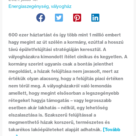
Energiaszegénység
, 
vályogház
600 ezer háztartást és így több mint 1 millió embert
hagy megint az út szélén a kormány, ezúttal a hosszú
távú épületfelújítási stratégiáján keresztül. A
vályogházakra kimondott ítélet cinikus és kegyetlen. A
kormány szerint ugyanis csak a bontás jelenthet
megoldást, a házak felújítása nem javasolt, mert az
értékük olyan alacsony, hogy a felújítás piaci értéken
nem térül meg. A vályogházakról való lemondás
amellett, hogy megint elsősorban a legszegényebb
rétegeket hagyja támogatás – vagy legrosszabb
esetben akár lakhatás – nélkül, egy lehetőség
elszalasztása is. Szakszerű felújítással a
megmenthető házak korszerű, természetes és
takarékos lakóépületeket alapját adhatnák.
[Tovább