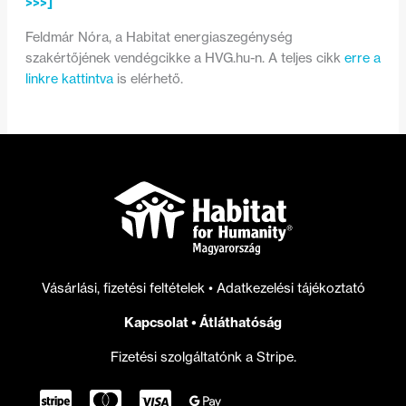
>>>]
Feldmár Nóra, a Habitat energiaszegénység
szakértőjének vendégcikke a HVG.hu-n. A teljes cikk
erre a
linkre kattintva
is elérhető.
Vásárlási, fizetési feltételek
•
Adatkezelési tájékoztató
Kapcsolat
•
Átláthatóság
Fizetési szolgáltatónk a Stripe.