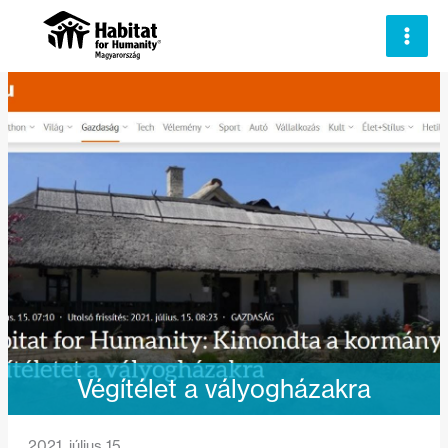
Skip
to
content
Végítélet a vályogházakra
2021. július 15.