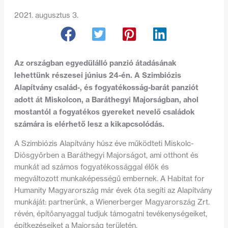
2021. augusztus 3.
Az országban egyedülálló panzió átadásának
lehettünk részesei június 24-én. A Szimbiózis
Alapítvány család-, és fogyatékosság-barát panziót
adott át Miskolcon, a Baráthegyi Majorságban, ahol
mostantól a fogyatékos gyereket nevelő családok
számára is elérhető lesz a kikapcsolódás.
A Szimbiózis Alapítvány húsz éve működteti Miskolc-
Diósgyőrben a Baráthegyi Majorságot, ami otthont és
munkát ad számos fogyatékossággal élők és
megváltozott munkaképességű embernek. A Habitat for
Humanity Magyarország már évek óta segíti az Alapítvány
munkáját: partnerünk, a Wienerberger Magyarország Zrt.
révén, építőanyaggal tudjuk támogatni tevékenységeiket,
építkezéseiket a Majorság területén.