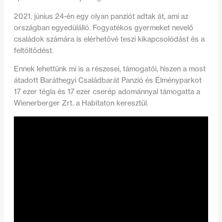
2021. június 24-én egy olyan panziót adtak át, ami az
országban egyedülálló. Fogyatékos gyermeket nevelő
családok számára is elérhetővé teszi kikapcsolódást és a
feltöltődést.
Ennek lehettünk mi is a részesei, támogatói, hiszen a most
átadott Baráthegyi Családbarát Panzió és Élményparkot
17 ezer tégla és 17 ezer cserép adománnyal támogatta a
Wienerberger Zrt. a Habitaton keresztül.