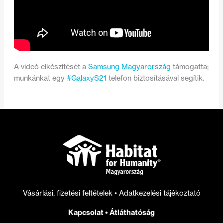
A videó elkészítését a
Samsung Magyarország
támogatta;
munkánkat egy
#GalaxyS21
telefon biztosításával segítik.
Vásárlási, fizetési feltételek
•
Adatkezelési tájékoztató
Kapcsolat
•
Átláthatóság