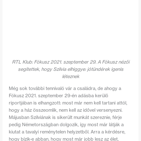
RTL Klub: Fókusz 2021. szeptember 29. A Fókusz nézői
segítettek, hogy Szilvia elhiggye: jótündérek igenis
léteznek
Még sok további tennivaló vár a családra, de ahogy a
Fókusz 2021. szeptember 29-én adásba kerülő
riportjában is elhangzott: most már nem kell tartani attól,
hogy a ház összeomlik, nem kell az idővel versenyezni.
Májusban Szilviának is sikerült munkát szereznie, férje
pedig Németországban dolgozik, így most már látják a
kiutat a tavalyi reménytelen helyzetből. Arra a kérdésre,
hogy bízik-e abban, hogy most már jobb lesz az élet,