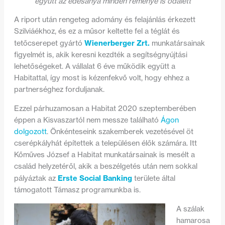
együtt az édesanya minden reménye is odalett
A riport után rengeteg adomány és felajánlás érkezett
Szilviáékhoz, és ez a műsor keltette fel a téglát és
Wienerberger Zrt.
tetőcserepet gyártó
munkatársainak
figyelmét is, akik keresni kezdték a segítségnyújtási
lehetőségeket. A vállalat 6 éve működik együtt a
Habitattal, így most is kézenfekvő volt, hogy ehhez a
partnerséghez forduljanak.
Ezzel párhuzamosan a Habitat 2020 szeptemberében
éppen a Kisvaszartól nem messze található
Ágon
dolgozott
. Önkénteseink szakemberek vezetésével öt
cserépkályhát építettek a településen élők számára. Itt
Kőműves József a Habitat munkatársainak is mesélt a
család helyzetéről, akik a beszélgetés után nem sokkal
Erste Social Banking
pályáztak az
területe által
támogatott Támasz programunkba is.
A szálak
hamarosa