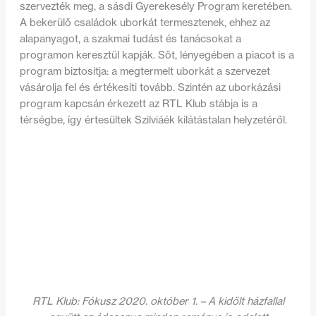
szervezték meg, a sásdi Gyerekesély Program keretében.
A bekerülő családok uborkát termesztenek, ehhez az
alapanyagot, a szakmai tudást és tanácsokat a
programon keresztül kapják. Sőt, lényegében a piacot is a
program biztosítja: a megtermelt uborkát a szervezet
vásárolja fel és értékesíti tovább. Szintén az uborkázási
program kapcsán érkezett az RTL Klub stábja is a
térségbe, így értesültek Szilviáék kilátástalan helyzetéről.
RTL Klub: Fókusz 2020. október 1. – A kidőlt házfallal