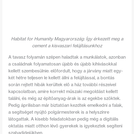
Habitat for Humanity Magyarország: Így érkezett meg a
cement a kisvaszari felújításunkhoz
A tavasz folyamán szépen haladtak a munkálatok, azonban
a családnak folyamatosan újabb és újabb kihívásokkal
kellett szembesülnie: előfordult, hogy a járvány miatt egy-
két hétre teljesen le kellett állni a felújítással, a bontás
során rejtett hibák kerültek elő a ház további részeivel
kapcsolatban, amire korrekt műszaki megoldást kellett
találni, és még az építőanyag-árak is az egekbe szöktek.
Pedig áprilisban már biztatóan kezdtek emelkedni a falak,
a segítséget nyújtó polgármesterek is a helyszínre
látogattak. A kisebb feladatokban pedig még a digitális
oktatás miatt otthon lévő gyerekek is igyekeztek segíteni
szabadidejükben.