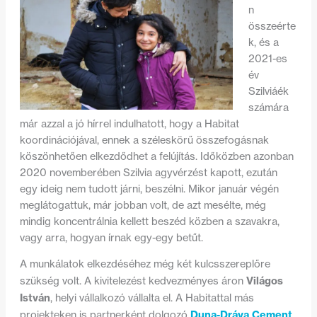
n
összeérte
k, és a
2021-es
év
Szilviáék
számára
már azzal a jó hírrel indulhatott, hogy a Habitat
koordinációjával, ennek a széleskörű összefogásnak
köszönhetően elkezdődhet a felújítás. Időközben azonban
2020 novemberében Szilvia agyvérzést kapott, ezután
egy ideig nem tudott járni, beszélni. Mikor január végén
meglátogattuk, már jobban volt, de azt mesélte, még
mindig koncentrálnia kellett beszéd közben a szavakra,
vagy arra, hogyan írnak egy-egy betűt.
A munkálatok elkezdéséhez még két kulcsszereplőre
Világos
szükség volt. A kivitelezést kedvezményes áron
István
, helyi vállalkozó vállalta el. A Habitattal más
Duna-Dráva Cement
projekteken is partnerként dolgozó