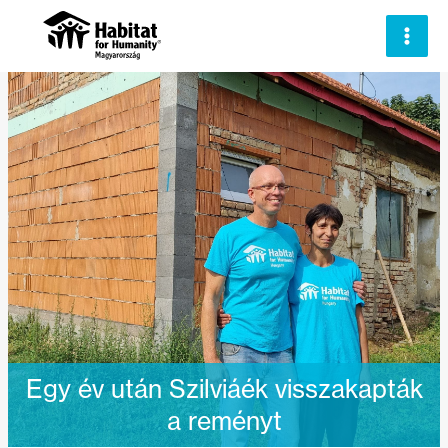
Skip
to
content
Egy év után Szilviáék visszakapták
a reményt