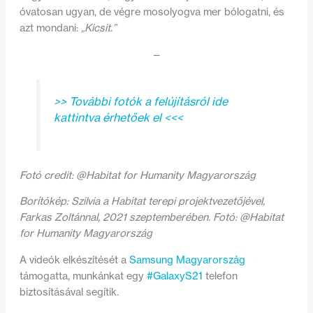
óvatosan ugyan, de végre mosolyogva mer bólogatni, és
azt mondani:
„Kicsit.”
—
>> További fotók a felújításról ide
kattintva érhetőek el <<<
Fotó credit: @Habitat for Humanity Magyarország
Borítókép: Szilvia a Habitat terepi projektvezetőjével,
Farkas Zoltánnal, 2021 szeptemberében.
Fotó: @Habitat
for Humanity Magyarország
A videók elkészítését a
Samsung Magyarország
támogatta, munkánkat egy
#GalaxyS21
telefon
biztosításával segítik.