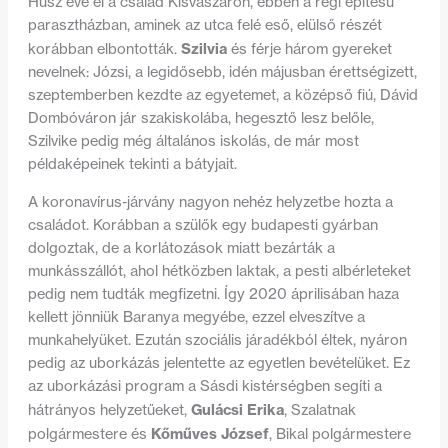
Húsz éve él a család Kisvaszaron, ebben a régi építésű
parasztházban, aminek az utca felé eső, elülső részét
Szilvia
korábban elbontották.
és férje három gyereket
nevelnek: Józsi, a legidősebb, idén májusban érettségizett,
szeptemberben kezdte az egyetemet, a középső fiú, Dávid
Dombóváron jár szakiskolába, hegesztő lesz belőle,
Szilvike pedig még általános iskolás, de már most
példaképeinek tekinti a bátyjait.
A koronavírus-járvány nagyon nehéz helyzetbe hozta a
családot. Korábban a szülők egy budapesti gyárban
dolgoztak, de a korlátozások miatt bezárták a
munkásszállót, ahol hétközben laktak, a pesti albérleteket
pedig nem tudták megfizetni. Így 2020 áprilisában haza
kellett jönniük Baranya megyébe, ezzel elveszítve a
munkahelyüket. Ezután szociális járadékból éltek, nyáron
pedig az uborkázás jelentette az egyetlen bevételüket. Ez
az uborkázási program a Sásdi kistérségben segíti a
Gulácsi Erika
hátrányos helyzetűeket,
, Szalatnak
Kőműves József
polgármestere és
, Bikal polgármestere