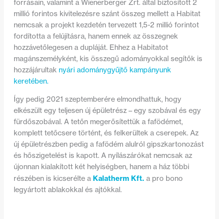
forrásain, valamint a Wienerberger Zrt. által biztosított 2
millió forintos kivitelezésre szánt összeg mellett a Habitat
nemcsak a projekt kezdetén tervezett 1,5-2 millió forintot
fordította a felújításra, hanem ennek az összegnek
hozzávetőlegesen a dupláját. Ehhez a Habitatot
magánszemélyként, kis összegű adományokkal segítők is
hozzájárultak
nyári adománygyűjtő kampányunk
keretében.
Így pedig 2021 szeptemberére elmondhattuk, hogy
elkészült egy teljesen új épületrész – egy szobával és egy
fürdőszobával. A tetőn megerősítettük a fafödémet,
komplett tetőcsere történt, és felkerültek a cserepek. Az
új épületrészben pedig a fafödém alulról gipszkartonozást
és hőszigetelést is kapott. A nyílászárókat nemcsak az
újonnan kialakított két helyiségben, hanem a ház többi
Kalatherm Kft.
részében is kicserélte a
a pro bono
legyártott ablakokkal és ajtókkal.