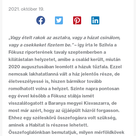
2021. október 19.
„Vagy ételt rakok az asztalra, vagy a házat csinálom,
vagy a csekkeket fizetem be.”
– így írta le Szilvia a
Fókusz riporterének tavaly szeptemberben a
kilátástalan helyzetet, amibe a család került, miután
2020 augusztusában leomlott a házuk tűzfala. Ezzel
nemcsak lakhatatlanná vált a ház jelentős része, de
életveszélyessé is, hiszen bármikor tovább
romolhatott volna a helyzet. Szinte napra pontosan
egy évvel később a Fókusz stábja ismét
visszalátogatott a Baranya megyei Kisvaszarra, de
most már azért, hogy az újjáépült házról forgasson.
Ehhez egy széleskörű összefogásra volt szükség,
aminek a Habitat is részese lehetett.
Összefoglalónkban bemutatjuk, milyen mérföldkövek