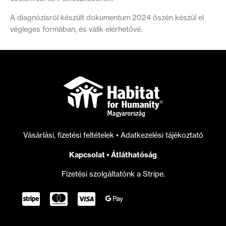
A diagnózisról készült dokumentum 2024 őszén készül el
végleges formában, és válik elérhetővé.
Vásárlási, fizetési feltételek
•
Adatkezelési tájékoztató
Kapcsolat
•
Átláthatóság
Fizetési szolgáltatónk a Stripe.