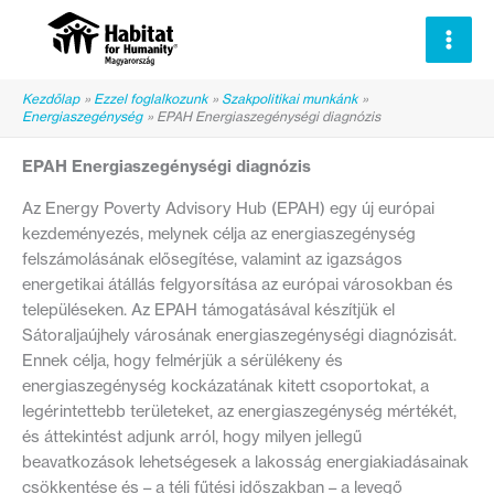
Skip
to
content
Kezdőlap
Ezzel foglalkozunk
Szakpolitikai munkánk
Energiaszegénység
EPAH Energiaszegénységi diagnózis
EPAH Energiaszegénységi diagnózis
Az Energy Poverty Advisory Hub (EPAH) egy új európai
kezdeményezés, melynek célja az energiaszegénység
felszámolásának elősegítése, valamint az igazságos
energetikai átállás felgyorsítása az európai városokban és
településeken. Az EPAH támogatásával készítjük el
Sátoraljaújhely városának energiaszegénységi diagnózisát.
Ennek célja, hogy felmérjük a sérülékeny és
energiaszegénység kockázatának kitett csoportokat, a
legérintettebb területeket, az energiaszegénység mértékét,
és áttekintést adjunk arról, hogy milyen jellegű
beavatkozások lehetségesek a lakosság energiakiadásainak
csökkentése és – a téli fűtési időszakban – a levegő