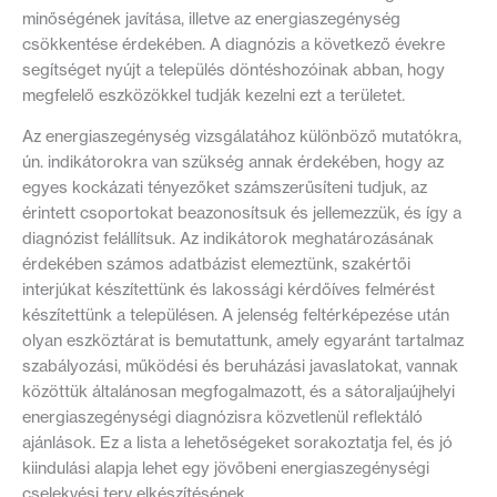
minőségének javítása, illetve az energiaszegénység
csökkentése érdekében. A diagnózis a következő évekre
segítséget nyújt a település döntéshozóinak abban, hogy
megfelelő eszközökkel tudják kezelni ezt a területet.
Az energiaszegénység vizsgálatához különböző mutatókra,
ún. indikátorokra van szükség annak érdekében, hogy az
egyes kockázati tényezőket számszerűsíteni tudjuk, az
érintett csoportokat beazonosítsuk és jellemezzük, és így a
diagnózist felállítsuk. Az indikátorok meghatározásának
érdekében számos adatbázist elemeztünk, szakértői
interjúkat készítettünk és lakossági kérdőíves felmérést
készítettünk a településen. A jelenség feltérképezése után
olyan eszköztárat is bemutattunk, amely egyaránt tartalmaz
szabályozási, működési és beruházási javaslatokat, vannak
közöttük általánosan megfogalmazott, és a sátoraljaújhelyi
energiaszegénységi diagnózisra közvetlenül reflektáló
ajánlások. Ez a lista a lehetőségeket sorakoztatja fel, és jó
kiindulási alapja lehet egy jövőbeni energiaszegénységi
cselekvési terv elkészítésének.