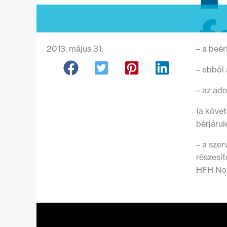
2013. május 31.
– a beér
– ebből 
– az ado
(a követ
bérjárul
– a szer
részesít
HFH Nonp