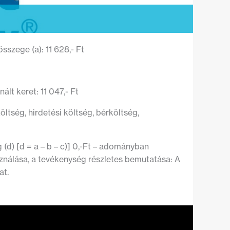
szege (a): 11 628,- Ft
lt keret: 11 047,- Ft
öltség, hirdetési költség, bérköltség,
 (d) [d = a – b – c)] 0,-Ft – adományban
sználása, a tevékenység részletes bemutatása: A
at.