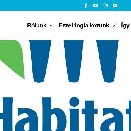
Rólunk
Ezzel foglalkozunk
Így