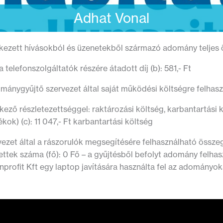
Adhat Vonal
kezett hívásokból és üzenetekből származó adomány teljes ös
a telefonszolgáltatók részére átadott díj (b): 581,- Ft
mánygyűjtő szervezet által saját működési költségre felhaszná
kező részletezettséggel: raktározási költség, karbantartási k
ékok) (c): 11 047,- Ft karbantartási költség
vezet által a rászorulók megsegítésére felhasználható összeg
ettek száma (fő): 0 Fő – a gyűjtésből befolyt adomány felha
rofit Kft egy laptop javítására használta fel az adományok