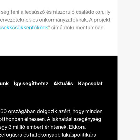
n segíteni a lecsúszó és rászoruló családokon, ily
szervezeteknek és önkormányzatoknak. A projekt
csekkcsökkentőknek
” című dokumentumban
zunk
Így segíthetsz
Aktuális
Kapcsolat
t 60 országában dolgozik azért, hogy minden
otthonban élhessen. A lakhatási szegénység
gy 3 millió embert érintenek. Ekkora
efogásra és hatékonyabb lakáspolitikára