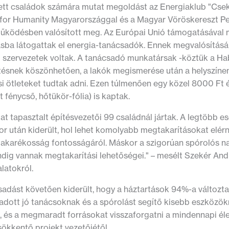
tett családok számára mutat megoldást az Energiaklub "Csek
 for Humanity Magyarországgal és a Magyar Vöröskereszt Pe
űködésben valósított meg. Az Európai Unió támogatásával
ásba látogattak el energia-tanácsadók. Ennek megvalósításáb
szervezetek voltak. A tanácsadó munkatársak -köztük a Habi
tésnek köszönhetően, a lakók megismerése után a helyszínen 
si ötleteket tudtak adni. Ezen túlmenően egy közel 8000 Ft 
fénycső, hőtükör-fólia) is kaptak.
at tapasztalt építésvezetői 99 családnál jártak. A legtöbb 
r után kiderült, hol lehet komolyabb megtakarításokat elérni
takarékosság fontosságáról. Máskor a szigorúan spórolós n
ig vannak megtakarítási lehetőségei." – mesélt Szekér Andr
latokról.
adást követően kiderült, hogy a háztartások 94%-a változtat
dott jó tanácsoknak és a spórolást segítő kisebb eszközökn
, és a megmaradt forrásokat visszaforgatni a mindennapi él
ökkentő projekt vezetőjétől.