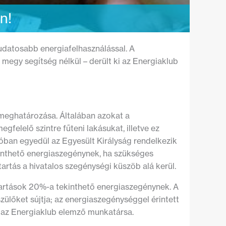
n!
udatosabb energiafelhasználással. A
egy segítség nélkül – derült ki az Energiaklub
meghatározása. Általában azokat a
elelő szintre fűteni lakásukat, illetve ez
óban egyedül az Egyesült Királyság rendelkezik
ekinthető energiaszegénynek, ha szükséges
artás a hivatalos szegénységi küszöb alá kerül.
artások 20%-a tekinthető energiaszegénynek. A
ülőket sújtja; az energiaszegénységgel érintett
 az Energiaklub elemző munkatársa.