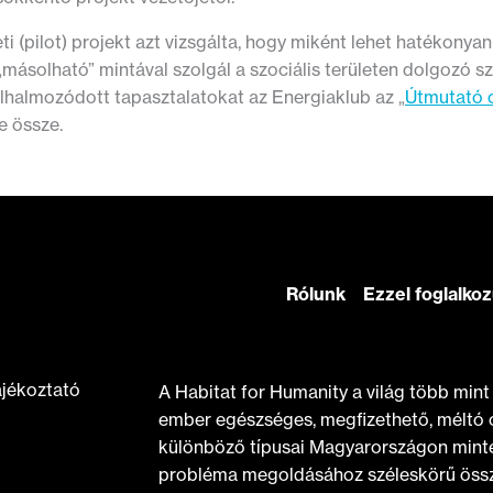
eti (pilot) projekt azt vizsgálta, hogy miként lehet hatékonya
másolható” mintával szolgál a szociális területen dolgozó 
elhalmozódott tapasztalatokat az Energiaklub az „
Útmutató 
e össze.
Rólunk
Ezzel foglalko
ájékoztató
A Habitat for Humanity a világ több min
ember egészséges, megfizethető, méltó 
különböző típusai Magyarországon minte
probléma megoldásához széleskörű össz