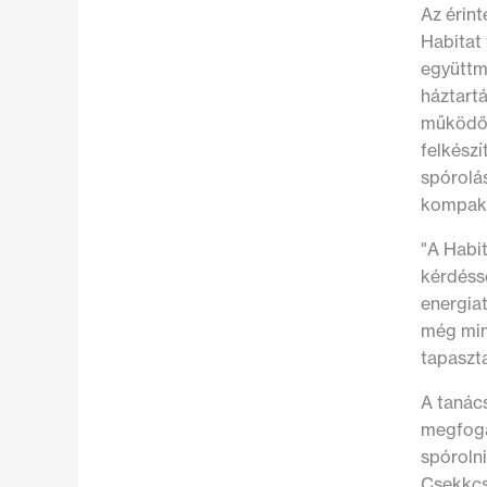
Az érin
Habitat
együttm
háztart
működő 
felkészí
spórolá
kompakt 
"A Habit
kérdésso
energia
még mind
tapaszta
A tanács
megfoga
spórolni
Csekkcs