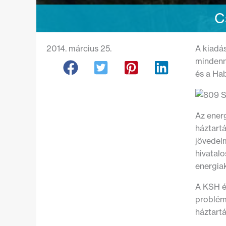
C
2014. március 25.
A kiadá
mindenn
és a Hab
Az ener
háztart
jövedel
hivatalo
energiak
A KSH é
problém
háztart