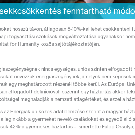
sekkcsökkentés fenntartható módo
sokat hosszú távon, átlagosan 5-10%-kal lehet csökkenteni t
api fogyasztási szokások megváltoztatása ugyanakkor nem m
itat for Humanity közös sajtótájékoztatóján.
giaszegénységnek nincs egységes, uniós szinten elfogadott 
ásokat nevezzük energiaszegénynek, amelyek nem képesek megf
mük egy meghatározott részénél többe kerül. Az Európai Uni
san elfogadott definícióval: eszerint egy háztartás akkor t
öltségei meghaladják a nemzeti átlagértéket, és ezzel a házt
s az Energiaklub közös adatelemzése szerint a magyar házt
a leginkább a gyermeket nevelő családokat és egyedülálló sz
ások 42%-a gyermekes háztartás – ismertette Fülöp Orsolya,