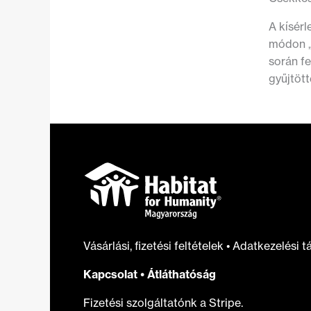
A kísérl
módon „
során f
gyűjtött
Vásárlási, fizetési feltételek
•
Adatkezelési t
Kapcsolat
•
Átláthatóság
Fizetési szolgáltatónk a Stripe.