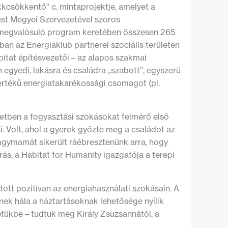
kcsökkentő" c. mintaprojektje, amelyet a
st Megyei Szervezetével szoros
 megvalósuló program keretében összesen 265
an az Energiaklub partnerei szociális területen
tat építésvezetői – az alapos szakmai
egyedi, lakásra és családra „szabott”, egyszerű
értékű energiatakarékossági csomagot (pl.
esetben a fogyasztási szokásokat felmérő első
. Volt, ahol a gyerek győzte meg a családot az
agymamát sikerült ráébresztenünk arra, hogy
ás, a Habitat for Humanity igazgatója a terepi
ott pozitívan az energiahasználati szokásain. A
ek hála a háztartásoknak lehetősége nyílik
etükbe – tudtuk meg Király Zsuzsannától, a