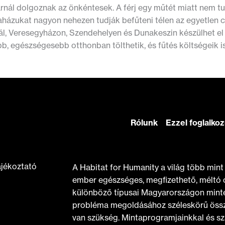
rnál dolgoznak az önkéntesek. A férj egy műtét miatt nem t
Faházukat nagyon nehezen tudják befűteni télen az egyetlen 
ál, Veresegyházon, Szendehelyen és Dunakeszin készülhet el 
b, egészségesebb otthonban tölthetik, és fűtés költségeik i
Rólunk
Ezzel foglalko
ájékoztató
A Habitat for Humanity a világ több min
ember egészséges, megfizethető, méltó 
különböző típusai Magyarországon minte
probléma megoldásához széleskörű össz
van szükség. Mintaprogramjainkkal és sz