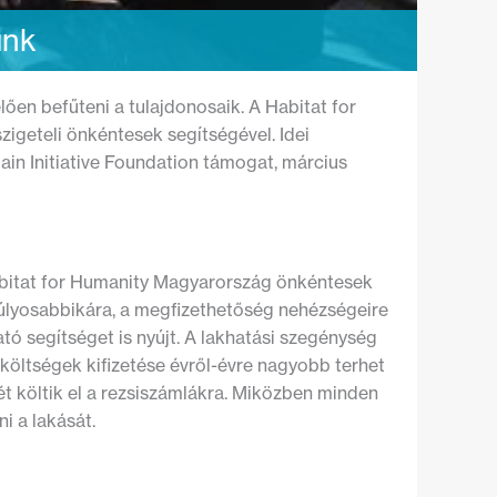
unk
lően befűteni a tulajdonosaik. A Habitat for
igeteli önkéntesek segítségével. Idei
ain Initiative Foundation támogat, március
 Habitat for Humanity Magyarország önkéntesek
gsúlyosabbikára, a megfizethetőség nehézségeire
tó segítséget is nyújt. A lakhatási szegénység
 költségek kifizetése évről-évre nagyobb terhet
t költik el a rezsiszámlákra. Miközben minden
i a lakását.