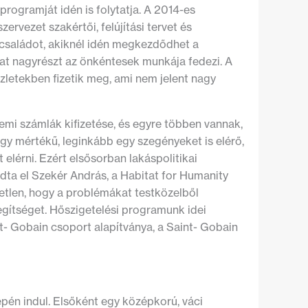
programját idén is folytatja. A 2014-es
ervezet szakértői, felújítási tervet és
t családot, akiknél idén megkezdődhet a
íjat nagyrészt az önkéntesek munkája fedezi. A
zletekben fizetik meg, ami nem jelent nagy
i számlák kifizetése, és egyre többen vannak,
gy mértékű, leginkább egy szegényeket is elérő,
 elérni. Ezért elsősorban lakáspolitikai
dta el Szekér András, a Habitat for Humanity
tlen, hogy a problémákat testközelből
egítséget. Hőszigetelési programunk idei
nt- Gobain csoport alapítványa, a Saint- Gobain
pén indul. Elsőként egy középkorú, váci