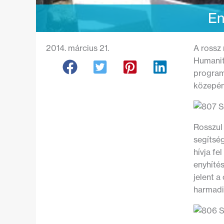
En
2014. március 21.
A rossz 
Humanit
programj
közepén
Rosszul 
segítség
hívja fe
enyhítés
jelent 
harmadik