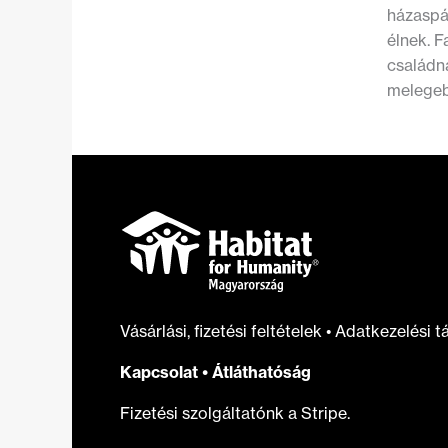
házaspá
élnek. 
családn
melegeb
Vásárlási, fizetési feltételek
•
Adatkezelési t
Kapcsolat
•
Átláthatóság
Fizetési szolgáltatónk a Stripe.