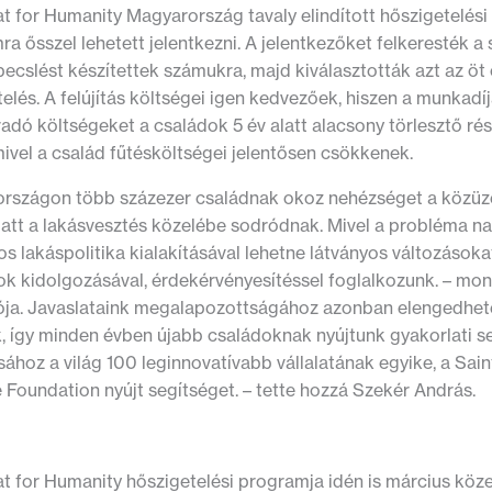
t for Humanity Magyarország tavaly elindított hőszigetelési 
a ősszel lehetett jelentkezni. A jelentkezőket felkeresték a sz
ecslést készítettek számukra, majd kiválasztották azt az ö
elés. A felújítás költségei igen kedvezőek, hiszen a munkad
dó költségeket a családok 5 év alatt alacsony törlesztő rés
mivel a család fűtésköltségei jelentősen csökkenek.
rszágon több százezer családnak okoz nehézséget a közüzem
iatt a lakásvesztés közelébe sodródnak. Mivel a probléma na
s lakáspolitika kialakításával lehetne látványos változásokat
ok kidolgozásával, érdekérvényesítéssel foglalkozunk. – mon
ója. Javaslataink megalapozottságához azonban elengedhete
k, így minden évben újabb családoknak nyújtunk gyakorlati s
sához a világ 100 leginnovatívabb vállalatának egyike, a Sai
ve Foundation nyújt segítséget. – tette hozzá Szekér András.
t for Humanity hőszigetelési programja idén is március köze