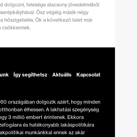
ud dolgozni, felesége alacsony jövedelméből
cserépkályhával. Ősz végéig másik négy
a hőszigetelés. Ők a következő telet már
s csökkennek.
zunk
Így segíthetsz
Aktuális
Kapcsolat
t 60 országában dolgozik azért, hogy minden
otthonban élhessen. A lakhatási szegénység
gy 3 millió embert érintenek. Ekkora
efogásra és hatékonyabb lakáspolitikára
akpolitikai munkánkkal ennek az akár