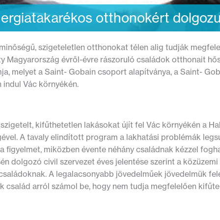
ergiatakarékos otthonokért dolgoz
minőségű, szigeteletlen otthonokat télen alig tudják megfele
y Magyarország évről-évre rászoruló családok otthonait hősz
a, melyet a Saint- Gobain csoport alapítványa, a Saint- Gob
 indul Vác környékén.
szigetelt, kifűthetetlen lakásokat újít fel Vác környékén a
ével. A tavaly elindított program a lakhatási problémák le
l a figyelmet, miközben évente néhány családnak kézzel fogha
én dolgozó civil szervezet éves jelentése szerint a közüzemi
a családoknak. A legalacsonyabb jövedelműek jövedelmük felé
 család arról számol be, hogy nem tudja megfelelően kifűten