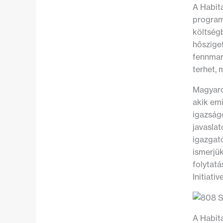
A Habita
programr
költségb
hősziget
fennmara
terhet, 
Magyaro
akik em
igazságo
javaslat
igazgat
ismerjü
folytatá
Initiati
A Habita