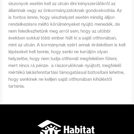
viszonyok esetén kell az utcán élni kényszerülőkről az
államnak vagy az önkormányzatoknak gondoskodnia. Az
is fontos lenne, hogy vészhelyzet esetén mindig álljon
rendelkezésre méltó körülményeket nyújtó menedék, de
nem feledkezhetünk meg arról sem, hogy az utóbbi
években sokkal több ember hűlt ki a saját otthonában,
mint az utcán. A kormánynak ezért annak érdekében is kell
lépéseket kell tennie, hogy senki ne kerüljön olyan
helyzetbe, hogy nem tudja otthonát megfelelően fűteni,
mert nincs rá pénze: a rászorulóknak nyújtott, megfelelő
mértékű lakásfenntartási támogatással biztosítani lehetne,
hogy senkinek ne kelljen saját otthonában kihűléstől
tartania.