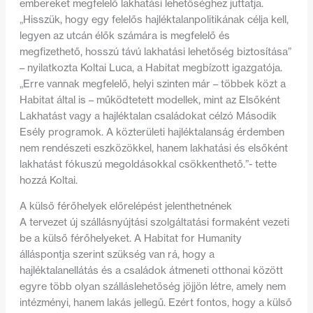
embereket megfelelő lakhatási lehetőséghez juttatja.
„Hisszük, hogy egy felelős hajléktalanpolitikának célja kell,
legyen az utcán élők számára is megfelelő és
megfizethető, hosszú távú lakhatási lehetőség biztosítása”
– nyilatkozta Koltai Luca, a Habitat megbízott igazgatója.
„Erre vannak megfelelő, helyi szinten már – többek közt a
Habitat által is – működtetett modellek, mint az Elsőként
Lakhatást vagy a hajléktalan családokat célzó Második
Esély programok. A közterületi hajléktalanság érdemben
nem rendészeti eszközökkel, hanem lakhatási és elsőként
lakhatást fókuszú megoldásokkal csökkenthető.”- tette
hozzá Koltai.
A külső férőhelyek előrelépést jelenthetnének
A tervezet új szállásnyújtási szolgáltatási formaként vezeti
be a külső férőhelyeket. A Habitat for Humanity
álláspontja szerint szükség van rá, hogy a
hajléktalanellátás és a családok átmeneti otthonai között
egyre több olyan szálláslehetőség jöjjön létre, amely nem
intézményi, hanem lakás jellegű. Ezért fontos, hogy a külső