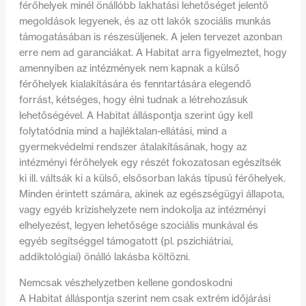
férőhelyek minél önállóbb lakhatási lehetőséget jelentő
megoldások legyenek, és az ott lakók szociális munkás
támogatásában is részesüljenek. A jelen tervezet azonban
erre nem ad garanciákat. A Habitat arra figyelmeztet, hogy
amennyiben az intézmények nem kapnak a külső
férőhelyek kialakítására és fenntartására elegendő
forrást, kétséges, hogy élni tudnak a létrehozásuk
lehetőségével. A Habitat álláspontja szerint úgy kell
folytatódnia mind a hajléktalan-ellátási, mind a
gyermekvédelmi rendszer átalakításának, hogy az
intézményi férőhelyek egy részét fokozatosan egészítsék
ki ill. váltsák ki a külső, elsősorban lakás típusú férőhelyek.
Minden érintett számára, akinek az egészségügyi állapota,
vagy egyéb krízishelyzete nem indokolja az intézményi
elhelyezést, legyen lehetősége szociális munkával és
egyéb segítséggel támogatott (pl. pszichiátriai,
addiktológiai) önálló lakásba költözni.
Nemcsak vészhelyzetben kellene gondoskodni
A Habitat álláspontja szerint nem csak extrém időjárási