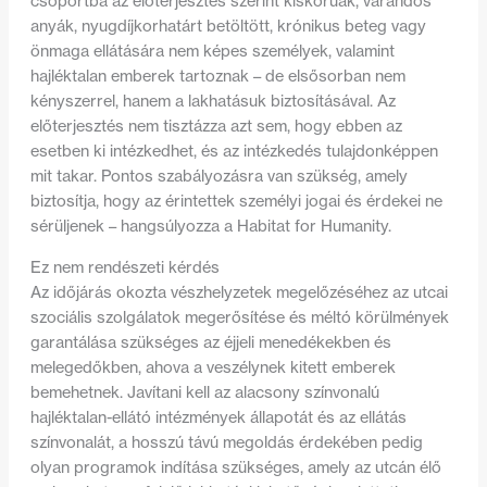
csoportba az előterjesztés szerint kiskorúak, várandós
anyák, nyugdíjkorhatárt betöltött, krónikus beteg vagy
önmaga ellátására nem képes személyek, valamint
hajléktalan emberek tartoznak – de elsősorban nem
kényszerrel, hanem a lakhatásuk biztosításával. Az
előterjesztés nem tisztázza azt sem, hogy ebben az
esetben ki intézkedhet, és az intézkedés tulajdonképpen
mit takar. Pontos szabályozásra van szükség, amely
biztosítja, hogy az érintettek személyi jogai és érdekei ne
sérüljenek – hangsúlyozza a Habitat for Humanity.
Ez nem rendészeti kérdés
Az időjárás okozta vészhelyzetek megelőzéséhez az utcai
szociális szolgálatok megerősítése és méltó körülmények
garantálása szükséges az éjjeli menedékekben és
melegedőkben, ahova a veszélynek kitett emberek
bemehetnek. Javítani kell az alacsony színvonalú
hajléktalan-ellátó intézmények állapotát és az ellátás
színvonalát, a hosszú távú megoldás érdekében pedig
olyan programok indítása szükséges, amely az utcán élő