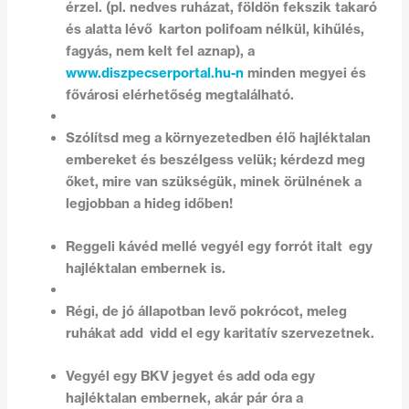
érzel. (pl. nedves ruházat, földön fekszik takaró
és alatta lévő karton polifoam nélkül, kihűlés,
fagyás, nem kelt fel aznap), a
www.diszpecserportal.hu-n
minden megyei és
fővárosi elérhetőség megtalálható.
Szólítsd meg a környezetedben élő hajléktalan
embereket és beszélgess velük; kérdezd meg
őket, mire van szükségük, minek örülnének a
legjobban a hideg időben!
Reggeli kávéd mellé vegyél egy forrót italt egy
hajléktalan embernek is.
Régi, de jó állapotban levő pokrócot, meleg
ruhákat add vidd el egy karitatív szervezetnek.
Vegyél egy BKV jegyet és add oda egy
hajléktalan embernek, akár pár óra a