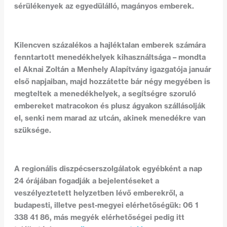
sérülékenyek az egyedülálló, magányos emberek.
Kilencven százalékos a hajléktalan emberek számára
fenntartott menedékhelyek kihasználtsága – mondta
el Aknai Zoltán a Menhely Alapítvány igazgatója január
első napjaiban, majd hozzátette bár négy megyében is
megteltek a menedékhelyek, a segítségre szoruló
embereket matracokon és plusz ágyakon szállásolják
el, senki nem marad az utcán, akinek menedékre van
szüksége.
A regionális diszpécserszolgálatok egyébként a nap
24 órájában fogadják a bejelentéseket a
veszélyeztetett helyzetben lévő emberekről, a
budapesti, illetve pest-megyei elérhetőségük: 06 1
338 41 86, más megyék elérhetőségei pedig itt