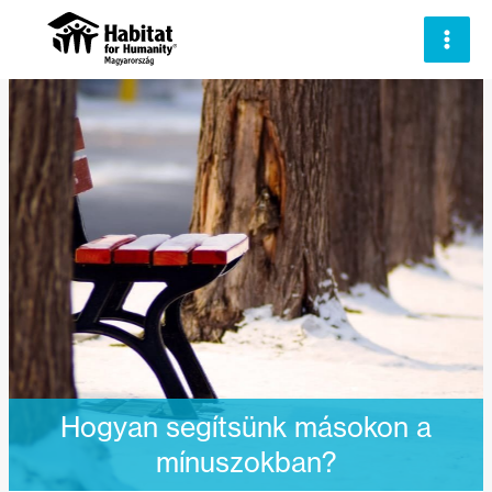
Skip
to
content
Hogyan segítsünk másokon a
mínuszokban?