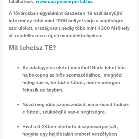
találhatóak,
www.diszpecserportal.hu
.
A fővárosban egyébként összesen 19 szállásnyújtó
intézmény több mint 1900 hellyel várja a segítségre
szorulókat, országosan pedig több mint 4300 férőhely
áll rendelkezésre éjjeli menedékhelyeken.
Mit tehetsz TE?
Az odafigyelés életet menthet! Bárki lehet hős
ha bekopog az idős szomszédaihoz, megnézi
hideg van-e, be tud-e fűteni, nem-e betegen
fekszik az ágyban.
Nézd meg idős szomszédaid, ismerőseid tudnak-
e fűteni, szükségük van-e segítségre.
Hívd a 0-24ben elérhető diszpécserportált,
hogyha egy hajléktalan embert veszélyben