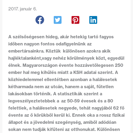
2017. január 6.
A szélsőségesen hideg, akár hetekig tartó fagyos
időben nagyon fontos odafigyelnünk az
embertársainkra. Köztük különösen azokra akik
hajléktalanként,vagy nehéz körülmények közt, egyedül
élnek. Magyarországon évente hozzávetőlegesen 250
ember hal meg kihűlés miatt a KSH adatai szerint. A
közhiedelemmel ellentétben azonban a halálesetek
kétharmada nem az utcán, hanem a saját, fűtetlen
lakásokban történik. A statisztikák szerint a
legveszélyeztetebbek a az 50-59 évesek és a 80
felettiek, a halálesetek negyede, tehát nagyjából 62 fő
évente az ő körükből kerül ki. Ennek oka a rossz fizikai
állapot és a jövedelmi szegénység, amiből adódóan
sokan nem tudják kifűteni az otthonukat. Különösen