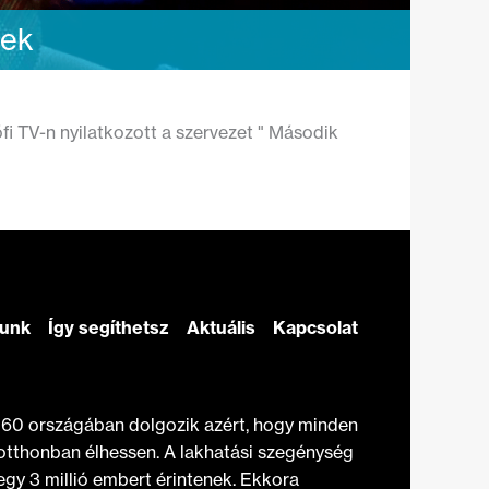
nek
i TV-n nyilatkozott a szervezet " Második
zunk
Így segíthetsz
Aktuális
Kapcsolat
t 60 országában dolgozik azért, hogy minden
otthonban élhessen. A lakhatási szegénység
gy 3 millió embert érintenek. Ekkora