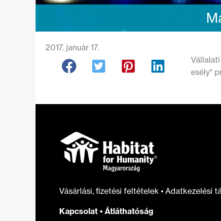
Má
2017. január 17.
Vállalat
esély" 
Vásárlási, fizetési feltételek
•
Adatkezelési t
Kapcsolat
•
Átláthatóság