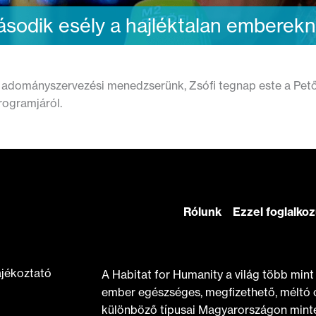
sodik esély a hajléktalan emberek
i adományszervezési menedzserünk, Zsófi tegnap este a Petőf
programjáról.
Rólunk
Ezzel foglalko
ájékoztató
A Habitat for Humanity a világ több min
ember egészséges, megfizethető, méltó 
különböző típusai Magyarországon minte