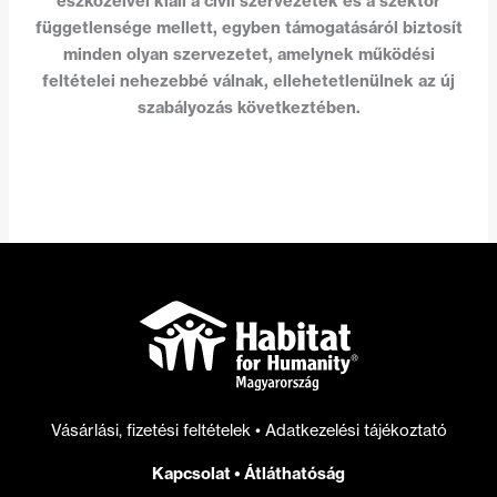
eszközeivel kiáll a civil szervezetek és a szektor
függetlensége mellett, egyben támogatásáról biztosít
minden olyan szervezetet, amelynek működési
feltételei nehezebbé válnak, ellehetetlenülnek az új
szabályozás következtében.
Vásárlási, fizetési feltételek
•
Adatkezelési tájékoztató
Kapcsolat
•
Átláthatóság