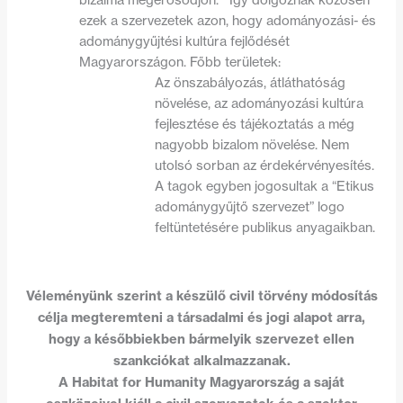
bizalma megerősödjön. Így dolgoznak közösen
ezek a szervezetek azon, hogy adományozási- és
adománygyűjtési kultúra fejlődését
Magyarországon. Főbb területek:
Az önszabályozás, átláthatóság
növelése, az adományozási kultúra
fejlesztése és tájékoztatás a még
nagyobb bizalom növelése. Nem
utolsó sorban az érdekérvényesítés.
A tagok egyben jogosultak a “Etikus
adománygyűjtő szervezet” logo
feltüntetésére publikus anyagaikban.
Véleményünk szerint a készülő civil törvény módosítás
célja megteremteni a társadalmi és jogi alapot arra,
hogy a későbbiekben bármelyik szervezet ellen
szankciókat alkalmazzanak.
A Habitat for Humanity Magyarország a saját