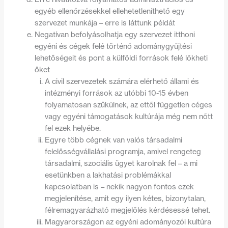
egyéb ellenőrzésekkel ellehetetleníthető egy
szervezet munkája – erre is láttunk példát
Negatívan befolyásolhatja egy szervezet itthoni
egyéni és cégek felé történő adománygyűjtési
lehetőségeit és pont a külföldi források felé lökheti
őket
A civil szervezetek számára elérhető állami és
intézményi források az utóbbi 10-15 évben
folyamatosan szűkülnek, az ettől független céges
vagy egyéni támogatások kultúrája még nem nőtt
fel ezek helyébe.
Egyre több cégnek van valós társadalmi
felelősségvállalási programja, amivel rengeteg
társadalmi, szociális ügyet karolnak fel – a mi
esetünkben a lakhatási problémákkal
kapcsolatban is – nekik nagyon fontos ezek
megjelenítése, amit egy ilyen kétes, bizonytalan,
félremagyarázható megjelölés kérdésessé tehet.
Magyarországon az egyéni adományozói kultúra