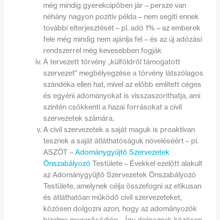
még mindig gyerekcipőben jár – persze van
néhány nagyon pozitív példa – nem segíti ennek
további elterjesztését – pl. adó 1% – az emberek
fele még mindig nem ajánlja fel – és az új adózási
rendszerrel még kevesebben fogják
A tervezett törvény „külföldről támogatott
szervezet” megbélyegzése a törvény látszólagos
szándéka ellen hat, mivel az előbb említett céges
és egyéni adományokat is visszaszoríthatja, ami
szintén csökkenti a hazai forrásokat a civil
szervezetek számára.
A civil szervezetek a saját maguk is proaktívan
tesznek a saját átláthatóságuk növeléséért – pl.
ASZÖT –
Adománygyűjtő Szervezetek
Önszabályozó
Testülete – Évekkel ezelőtt alakult
az Adománygyűjtő Szervezetek Önszabályozó
Testülete, amelynek célja összefogni az etikusan
és átláthatóan működő civil szervezeteket,
közösen dolgozni azon, hogy az adományozók