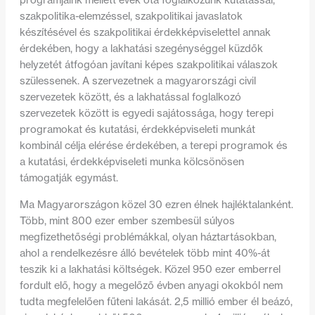
programjaink mellett évek óta foglalkozunk kutatással,
szakpolitika-elemzéssel, szakpolitikai javaslatok
készítésével és szakpolitikai érdekképviselettel annak
érdekében, hogy a lakhatási szegénységgel küzdők
helyzetét átfogóan javítani képes szakpolitikai válaszok
szülessenek. A szervezetnek a magyarországi civil
szervezetek között, és a lakhatással foglalkozó
szervezetek között is egyedi sajátossága, hogy terepi
programokat és kutatási, érdekképviseleti munkát
kombinál célja elérése érdekében, a terepi programok és
a kutatási, érdekképviseleti munka kölcsönösen
támogatják egymást.
Ma Magyarországon közel 30 ezren élnek hajléktalanként.
Több, mint 800 ezer ember szembesül súlyos
megfizethetőségi problémákkal, olyan háztartásokban,
ahol a rendelkezésre álló bevételek több mint 40%-át
teszik ki a lakhatási költségek. Közel 950 ezer emberrel
fordult elő, hogy a megelőző évben anyagi okokból nem
tudta megfelelően fűteni lakását. 2,5 millió ember él beázó,