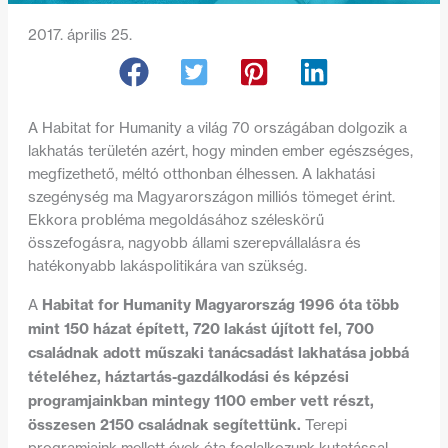
2017. április 25.
A Habitat for Humanity a világ 70 országában dolgozik a
lakhatás területén azért, hogy minden ember egészséges,
megfizethető, méltó otthonban élhessen. A lakhatási
szegénység ma Magyarországon milliós tömeget érint.
Ekkora probléma megoldásához széleskörű
összefogásra, nagyobb állami szerepvállalásra és
hatékonyabb lakáspolitikára van szükség.
Habitat for Humanity Magyarország 1996 óta több
A
mint 150 házat épített, 720 lakást újított fel, 700
családnak adott műszaki tanácsadást lakhatása jobbá
tételéhez, háztartás-gazdálkodási és képzési
programjainkban mintegy 1100 ember vett részt,
összesen 2150 családnak segítettünk.
Terepi