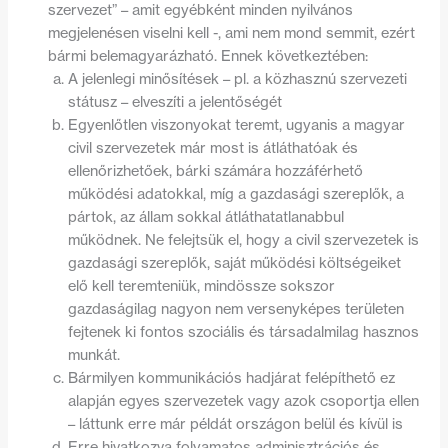
szervezet” – amit egyébként minden nyilvános
megjelenésen viselni kell -, ami nem mond semmit, ezért
bármi belemagyarázható. Ennek következtében:
A jelenlegi minősítések – pl. a közhasznú szervezeti
státusz – elveszíti a jelentőségét
Egyenlőtlen viszonyokat teremt, ugyanis a magyar
civil szervezetek már most is átláthatóak és
ellenőrizhetőek, bárki számára hozzáférhető
működési adatokkal, míg a gazdasági szereplők, a
pártok, az állam sokkal átláthatatlanabbul
működnek. Ne felejtsük el, hogy a civil szervezetek is
gazdasági szereplők, saját működési költségeiket
elő kell teremteniük, mindössze sokszor
gazdaságilag nagyon nem versenyképes területen
fejtenek ki fontos szociális és társadalmilag hasznos
munkát.
Bármilyen kommunikációs hadjárat felépíthető ez
alapján egyes szervezetek vagy azok csoportja ellen
– láttunk erre már példát országon belül és kívül is
Erre hivatkozva folyamatos adminisztrációs és