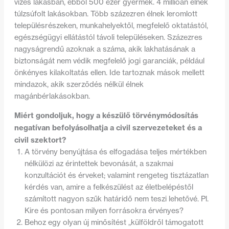
vizes lakásban, ebből 500 ezer gyermek. 4 millióan élnek
túlzsúfolt lakásokban. Több százezren élnek leromlott
településrészeken, munkahelyektől, megfelelő oktatástól,
egészségügyi ellátástól távoli településeken. Százezres
nagyságrendű azoknak a száma, akik lakhatásának a
biztonságát nem védik megfelelő jogi garanciák, például
önkényes kilakoltatás ellen. Ide tartoznak mások mellett
mindazok, akik szerződés nélkül élnek
magánbérlakásokban.
Miért gondoljuk, hogy a készülő törvénymódosítás
negatívan befolyásolhatja a civil szervezeteket és a
civil szektort?
A törvény benyújtása és elfogadása teljes mértékben
nélkülözi az érintettek bevonását, a szakmai
konzultációt és érveket; valamint rengeteg tisztázatlan
kérdés van, amire a felkészülést az életbelépéstől
számított nagyon szűk határidő nem teszi lehetővé. Pl.
Kire és pontosan milyen forrásokra érvényes?
Behoz egy olyan új minősítést „külföldről támogatott