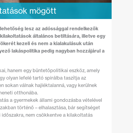
oltatások mögött
ra lehetőség lesz az adóssággal rendelkezők
kilakoltatások általános betiltására, illetve egy
ökerét kezeli és nem a kialakulásuk után
lyező lakáspolitika pedig nagyban hozzájárul a
ikai, hanem egy büntetőpolitikai eszköz, amely
 olyan lefelé tartó spirálba taszítja az
 sokan válnak hajléktalanná, vagy kerülnek
meneti otthonába.
ltatás a gyermekek állami gondozásba vételével
szakban történő – elhalasztása, bár segítséget
i időszakra, nem csökkentve a kilakoltatás