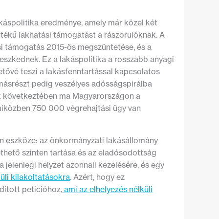
akáspolitika eredménye, amely már közel két
rtékű lakhatási támogatást a rászorulóknak. A
si támogatás 2015-ös megszüntetése, és a
eszkednek. Ez a lakáspolitika a rosszabb anyagi
etővé teszi a lakásfenntartással kapcsolatos
másrészt pedig veszélyes adósságspirálba
nnek következtében ma Magyarországon
a
miközben 750 000 végrehajtási ügy van
en eszköze: az önkormányzati lakásállomány
ethető szinten tartása és az eladósodottság
jelenlegi helyzet azonnali kezelésére, és egy
üli kilakoltatásokra
. Azért, hogy ez
ított petícióhoz,
ami az elhelyezés nélküli