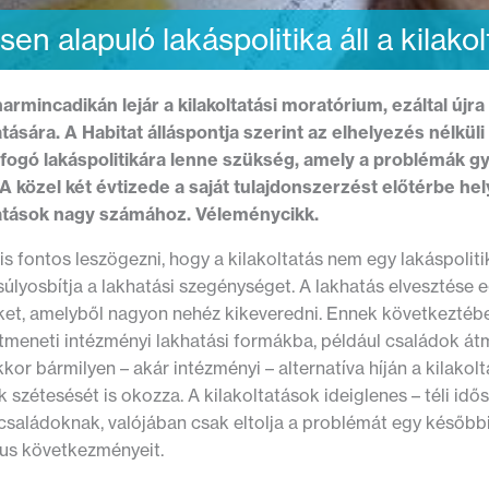
sen alapuló lakáspolitika áll a kilak
 harmincadikán lejár a kilakoltatási moratórium, ezáltal új
atására. A Habitat álláspontja szerint az elhelyezés nélküli 
tfogó lakáspolitikára lenne szükség, amely a problémák gy
 A közel két évtizede a saját tulajdonszerzést előtérbe he
tatások nagy számához. Véleménycikk.
is fontos leszögezni, hogy a kilakoltatás nem egy lakáspolit
úlyosbítja a lakhatási szegénységet. A lakhatás elvesztése egy
et, amelyből nagyon nehéz kikeveredni. Ennek következtében
tmeneti intézményi lakhatási formákba, például családok át
or bármilyen – akár intézményi – alternatíva híján a kilako
 szétesését is okozza. A kilakoltatások ideiglenes – téli idő
 családoknak, valójában csak eltolja a problémát egy később
kus következményeit.