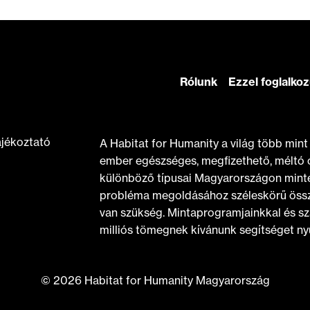
Rólunk
Ezzel foglalko
ájékoztató
A Habitat for Humanity a világ több min
ember egészséges, megfizethető, méltó 
különböző típusai Magyarországon minte
probléma megoldásához széleskörű össz
van szükség. Mintaprogramjainkkal és sz
milliós tömegnek kívánunk segítséget nyú
© 2026 Habitat for Humanity Magyarország