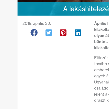
A lakáshitelezé
2019. április 30.
Április
kilakolt
olyan á
büntet.
kilakol
Először 
tovább s
emberek
egyéb á
Ugyanakk
családok
jelent a
draszti