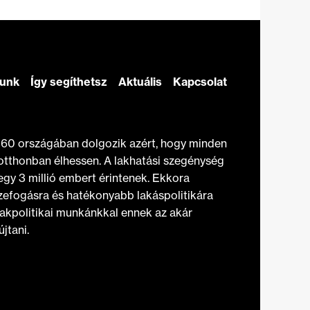
zunk
Így segíthetsz
Aktuális
Kapcsolat
t 60 országában dolgozik azért, hogy minden
otthonban élhessen. A lakhatási szegénység
gy 3 millió embert érintenek. Ekkora
efogásra és hatékonyabb lakáspolitikára
akpolitikai munkánkkal ennek az akár
jtani.