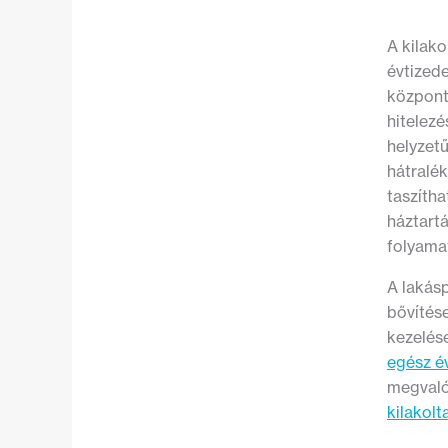
A kilak
évtizede
központ
hitelez
helyzetű
hátralé
taszíth
háztart
folyama
A lakás
bővítése
kezelése
egész év
megvalós
kilakolt