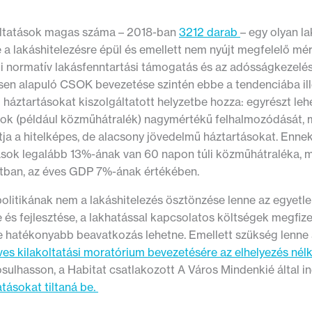
oltatások magas száma – 2018-ban
3212 darab
– egy olyan l
 a lakáshitelezésre épül és emellett nem nyújt megfelelő mé
i normatív lakásfenntartási támogatás és az adósságkezelé
ésen alapuló CSOK bevezetése szintén ebbe a tendenciába ill
 háztartásokat kiszolgáltatott helyzetbe hozza: egyrészt leh
kok (például közműhátralék) nagymértékű felhalmozódását, 
atja a hitelképes, de alacsony jövedelmű háztartásokat. E
ások legalább 13%-ának van 60 napon túli közműhátraléka, 
tban, az éves GDP 7%-ának értékében.
politikának nem a lakáshitelezés ösztönzése lenne az egyetl
 és fejlesztése, a lakhatással kapcsolatos költségek megfiz
 hatékonyabb beavatkozás lehetne. Emellett szükség lenne a 
es kilakoltatási moratórium bevezetésére az elhelyezés nélk
ulhasson, a Habitat csatlakozott A Város Mindenkié által ind
atásokat tiltaná be.