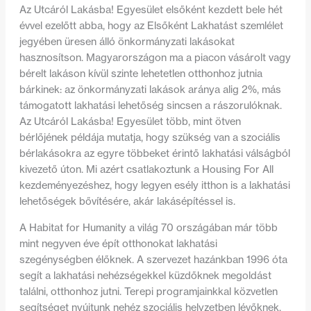
Az Utcáról Lakásba! Egyesület elsőként kezdett bele hét
évvel ezelőtt abba, hogy az Elsőként Lakhatást szemlélet
jegyében üresen álló önkormányzati lakásokat
hasznosítson. Magyarországon ma a piacon vásárolt vagy
bérelt lakáson kívül szinte lehetetlen otthonhoz jutnia
bárkinek: az önkormányzati lakások aránya alig 2%, más
támogatott lakhatási lehetőség sincsen a rászorulóknak.
Az Utcáról Lakásba! Egyesület több, mint ötven
bérlőjének példája mutatja, hogy szükség van a szociális
bérlakásokra az egyre többeket érintő lakhatási válságból
kivezető úton. Mi azért csatlakoztunk a Housing For All
kezdeményezéshez, hogy legyen esély itthon is a lakhatási
lehetőségek bővítésére, akár lakásépítéssel is.
A Habitat for Humanity a világ 70 országában már több
mint negyven éve épít otthonokat lakhatási
szegénységben élőknek. A szervezet hazánkban 1996 óta
segít a lakhatási nehézségekkel küzdőknek megoldást
találni, otthonhoz jutni. Terepi programjainkkal közvetlen
segítséget nyújtunk nehéz szociális helyzetben lévőknek,