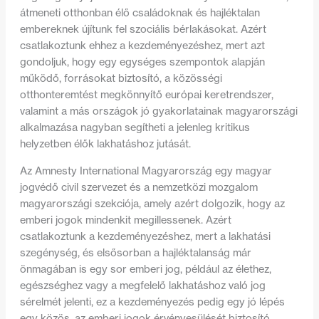
átmeneti otthonban élő családoknak és hajléktalan
embereknek újítunk fel szociális bérlakásokat. Azért
csatlakoztunk ehhez a kezdeményezéshez, mert azt
gondoljuk, hogy egy egységes szempontok alapján
működő, forrásokat biztosító, a közösségi
otthonteremtést megkönnyítő európai keretrendszer,
valamint a más országok jó gyakorlatainak magyarországi
alkalmazása nagyban segítheti a jelenleg kritikus
helyzetben élők lakhatáshoz jutását.
Az Amnesty International Magyarország egy magyar
jogvédő civil szervezet és a nemzetközi mozgalom
magyarországi szekciója, amely azért dolgozik, hogy az
emberi jogok mindenkit megillessenek. Azért
csatlakoztunk a kezdeményezéshez, mert a lakhatási
szegénység, és elsősorban a hajléktalanság már
önmagában is egy sor emberi jog, például az élethez,
egészséghez vagy a megfelelő lakhatáshoz való jog
sérelmét jelenti, ez a kezdeményezés pedig egy jó lépés
egy közös, az emberi jogok érvényesülését biztosító