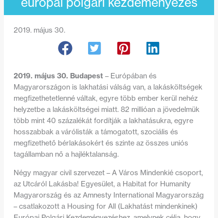
európai polgári kezdeményezés
2019. május 30.
2019. május 30. Budapest
– Európában és
Magyarországon is lakhatási válság van, a lakásköltségek
megfizethetetlenné váltak, egyre több ember kerül nehéz
helyzetbe a lakásköltségei miatt. 82 millióan a jövedelmük
több mint 40 százalékát fordítják a lakhatásukra, egyre
hosszabbak a várólisták a támogatott, szociális és
megfizethető bérlakásokért és szinte az összes uniós
tagállamban nő a hajléktalanság.
Négy magyar civil szervezet – A Város Mindenkié csoport,
az Utcáról Lakásba! Egyesület, a Habitat for Humanity
Magyarország és az Amnesty International Magyarország
– csatlakozott a Housing for All (Lakhatást mindenkinek)
Európai Polgári Kezdeményezéshez, amelynek célja, hogy