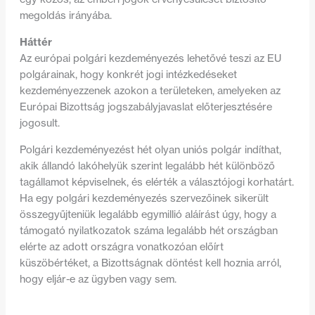
megoldás irányába.
Háttér
Az európai polgári kezdeményezés lehetővé teszi az EU
polgárainak, hogy konkrét jogi intézkedéseket
kezdeményezzenek azokon a területeken, amelyeken az
Európai Bizottság jogszabályjavaslat előterjesztésére
jogosult.
Polgári kezdeményezést hét olyan uniós polgár indíthat,
akik állandó lakóhelyük szerint legalább hét különböző
tagállamot képviselnek, és elérték a választójogi korhatárt.
Ha egy polgári kezdeményezés szervezőinek sikerült
összegyűjteniük legalább egymillió aláírást úgy, hogy a
támogató nyilatkozatok száma legalább hét országban
elérte az adott országra vonatkozóan előírt
küszöbértéket, a Bizottságnak döntést kell hoznia arról,
hogy eljár-e az ügyben vagy sem.