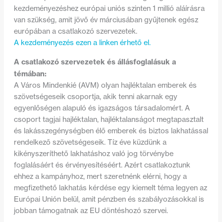
kezdeményezéshez európai uniós szinten 1 millió aláírásra
van szükség, amit jövő év márciusában gyűjtenek egész
európában a csatlakozó szervezetek.
A kezdeményezés ezen a linken érhető el.
A csatlakozó szervezetek és állásfoglalásuk a
témában:
A Város Mindenkié (AVM) olyan hajléktalan emberek és
szövetségeseik csoportja, akik tenni akarnak egy
egyenlőségen alapuló és igazságos társadalomért. A
csoport tagjai hajléktalan, hajléktalanságot megtapasztalt
és lakásszegénységben élő emberek és biztos lakhatással
rendelkező szövetségeseik. Tíz éve küzdünk a
kikényszeríthető lakhatáshoz való jog törvénybe
foglalásáért és érvényesítéséért. Azért csatlakoztunk
ehhez a kampányhoz, mert szeretnénk elérni, hogy a
megfizethető lakhatás kérdése egy kiemelt téma legyen az
Európai Unión belül, amit pénzben és szabályozásokkal is
jobban támogatnak az EU döntéshozó szervei.