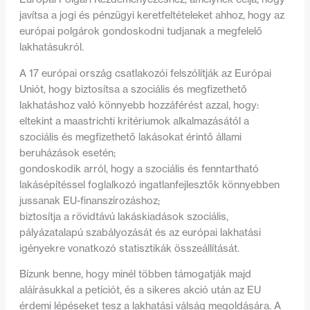
javítsa a jogi és pénzügyi keretfeltételeket ahhoz, hogy az
európai polgárok gondoskodni tudjanak a megfelelő
lakhatásukról.
A 17 európai ország csatlakozói felszólítják az Európai
Uniót, hogy biztosítsa a szociális és megfizethető
lakhatáshoz való könnyebb hozzáférést azzal, hogy:
eltekint a maastrichti kritériumok alkalmazásától a
szociális és megfizethető lakásokat érintő állami
beruházások esetén;
gondoskodik arról, hogy a szociális és fenntartható
lakásépítéssel foglalkozó ingatlanfejlesztők könnyebben
jussanak EU-finanszírozáshoz;
biztosítja a rövidtávú lakáskiadások szociális,
pályázatalapú szabályozását és az európai lakhatási
igényekre vonatkozó statisztikák összeállítását.
Bízunk benne, hogy minél többen támogatják majd
aláírásukkal a petíciót, és a sikeres akció után az EU
érdemi lépéseket tesz a lakhatási válság megoldására. A