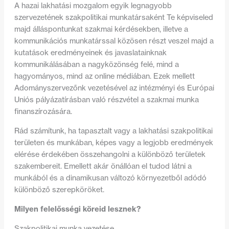
A hazai lakhatási mozgalom egyik legnagyobb
szervezetének szakpolitikai munkatársaként Te képviseled
majd álláspontunkat szakmai kérdésekben, illetve a
kommunikációs munkatárssal közösen részt veszel majd a
kutatások eredményeinek és javaslatainknak
kommunikálásában a nagyközönség felé, mind a
hagyományos, mind az online médiában. Ezek mellett
Adományszervezőnk vezetésével az intézményi és Európai
Uniós pályázatírásban való részvétel a szakmai munka
finanszírozására.
Rád számítunk, ha tapasztalt vagy a lakhatási szakpolitikai
területen és munkában, képes vagy a legjobb eredmények
elérése érdekében összehangolni a különböző területek
szakembereit. Emellett akár önállóan el tudod látni a
munkából és a dinamikusan változó környezetből adódó
különböző szerepköröket.
Milyen felelősségi köreid lesznek?
Szakpolitikai munka vezetése