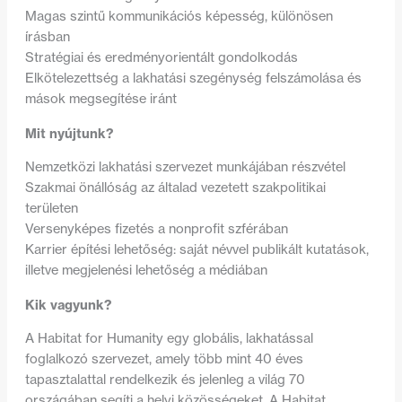
Magas szintű kommunikációs képesség, különösen
írásban
Stratégiai és eredményorientált gondolkodás
Elkötelezettség a lakhatási szegénység felszámolása és
mások megsegítése iránt
Mit nyújtunk?
Nemzetközi lakhatási szervezet munkájában részvétel
Szakmai önállóság az általad vezetett szakpolitikai
területen
Versenyképes fizetés a nonprofit szférában
Karrier építési lehetőség: saját névvel publikált kutatások,
illetve megjelenési lehetőség a médiában
Kik vagyunk?
A Habitat for Humanity egy globális, lakhatással
foglalkozó szervezet, amely több mint 40 éves
tapasztalattal rendelkezik és jelenleg a világ 70
országában segíti a helyi közösségeket. A Habitat