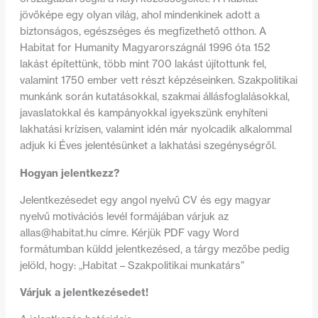
jövőképe egy olyan világ, ahol mindenkinek adott a
biztonságos, egészséges és megfizethető otthon. A
Habitat for Humanity Magyarországnál 1996 óta 152
lakást építettünk, több mint 700 lakást újítottunk fel,
valamint 1750 ember vett részt képzéseinken. Szakpolitikai
munkánk során kutatásokkal, szakmai állásfoglalásokkal,
javaslatokkal és kampányokkal igyekszünk enyhíteni
lakhatási krízisen, valamint idén már nyolcadik alkalommal
adjuk ki Éves jelentésünket a lakhatási szegénységről.
Hogyan jelentkezz?
Jelentkezésedet egy angol nyelvű CV és egy magyar
nyelvű motivációs levél formájában várjuk az
allas@habitat.hu
címre. Kérjük PDF vagy Word
formátumban küldd jelentkezésed, a tárgy mezőbe pedig
jelöld, hogy: „Habitat – Szakpolitikai munkatárs”
Várjuk a jelentkezésedet!