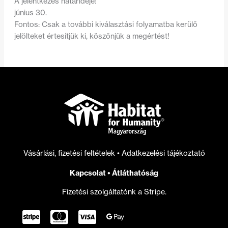
A jelentkezés határideje:
június 30.
Fontos: Csak a további kiválasztási folyamatba kerülő
jelölteket értesítjük ki, köszönjük a megértést!
Vásárlási, fizetési feltételek
•
Adatkezelési tájékoztató
Kapcsolat
•
Átláthatóság
Fizetési szolgáltatónk a Stripe.