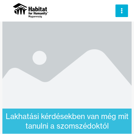
Skip
to
content
Lakhatási kérdésekben van még mit
tanulni a szomszédoktól