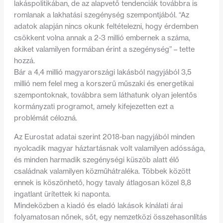
lakáspolitikában, de az alapvető tendenciák továbbra is
romlanak a lakhatási szegénység szempontjából. “Az
adatok alapján nincs okunk feltételezni, hogy érdemben
csökkent volna annak a 2-3 millió embernek a száma,
akiket valamilyen formában érint a szegénység” – tette
hozzá.
Bár a 4,4 millió magyarországi lakásból nagyjából 3,5
millió nem felel meg a korszerű műszaki és energetikai
szempontoknak, továbbra sem láthatunk olyan jelentős
kormányzati programot, amely kifejezetten ezt a
problémát célozná.
Az Eurostat adatai szerint 2018-ban nagyjából minden
nyolcadik magyar háztartásnak volt valamilyen adóssága,
és minden harmadik szegénységi küszöb alatt élő
családnak valamilyen közműhátraléka. Többek között
ennek is köszönhető, hogy tavaly átlagosan közel 8,8
ingatlant ürítettek ki naponta.
Mindeközben a kiadó és eladó lakások kínálati árai
folyamatosan nőnek, sőt, egy nemzetközi összehasonlítás