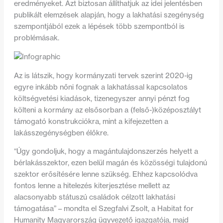
eredményeket. Azt biztosan állíthatjuk az idei jelentésben
publikált elemzések alapján, hogy a lakhatási szegénység
szempontjából ezek a lépések több szempontból is
problémásak.
Az is látszik, hogy kormányzati tervek szerint 2020-ig
egyre inkább nőni fognak a lakhatással kapcsolatos
költségvetési kiadások, tizenegyszer annyi pénzt fog
költeni a kormány az elsősorban a (felső-)középosztályt
támogató konstrukciókra, mint a kifejezetten a
lakásszegénységben élőkre.
“Úgy gondoljuk, hogy a magántulajdonszerzés helyett a
bérlakásszektor, ezen belül magán és közösségi tulajdonú
szektor erősítésére lenne szükség. Ehhez kapcsolódva
fontos lenne a hitelezés kiterjesztése mellett az
alacsonyabb státuszú családok célzott lakhatási
támogatása” – mondta el Szegfalvi Zsolt, a Habitat for
Humanity Magyarország ügyvezető igazgatója, majd