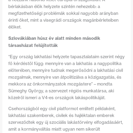
bérlakásban élők helyzete szintén nehezebb: a
megfizethetőségi problémák sokkal nagyobb arányban
érinti őket, mint a visegrádi országok magánbérleteiben
élőket.
Szlovákiában húsz év alatt minden második
társasházat felújították
“Egy ország lakhatási helyzete tapasztalataim szerint négy
fő kérdéstől függ: mennyire van a lakhatás a nagypolitika
előterében, mennyire tudnak megerősödni a lakhatási civil
mozgalmak, mennyire van átpolitizálva a közigazgatás, és
mekkora az önkormányzatok mozgástere” – mondta
Sümeghy György, a szervezet régiós munkatársa, aki
közelről ismeri a V4-es országok lakáspolitikáját.
Csehországból egy civil platformot említett példaként,
lakhatási szakemberek, civilek és hajléktalan emberek
szerveződtek egy új szociális lakástörvény elfogadásáért,
amit a kormányváltás miatt ugyan nem sikerült