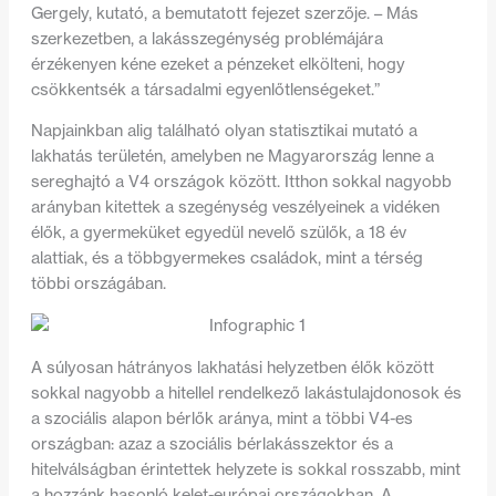
Gergely, kutató, a bemutatott fejezet szerzője. – Más
szerkezetben, a lakásszegénység problémájára
érzékenyen kéne ezeket a pénzeket elkölteni, hogy
csökkentsék a társadalmi egyenlőtlenségeket.”
Napjainkban alig található olyan statisztikai mutató a
lakhatás területén, amelyben ne Magyarország lenne a
sereghajtó a V4 országok között. Itthon sokkal nagyobb
arányban kitettek a szegénység veszélyeinek a vidéken
élők, a gyermeküket egyedül nevelő szülők, a 18 év
alattiak, és a többgyermekes családok, mint a térség
többi országában.
A súlyosan hátrányos lakhatási helyzetben élők között
sokkal nagyobb a hitellel rendelkező lakástulajdonosok és
a szociális alapon bérlők aránya, mint a többi V4-es
országban: azaz a szociális bérlakásszektor és a
hitelválságban érintettek helyzete is sokkal rosszabb, mint
a hozzánk hasonló kelet-európai országokban. A