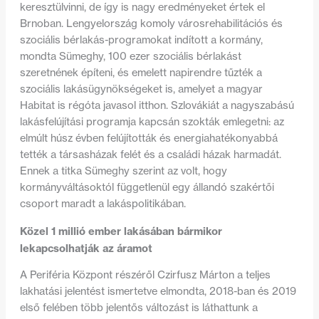
keresztülvinni, de így is nagy eredményeket értek el
Brnoban. Lengyelország komoly városrehabilitációs és
szociális bérlakás-programokat indított a kormány,
mondta Sümeghy, 100 ezer szociális bérlakást
szeretnének építeni, és emelett napirendre tűzték a
szociális lakásügynökségeket is, amelyet a magyar
Habitat is régóta javasol itthon. Szlovákiát a nagyszabású
lakásfelújítási programja kapcsán szokták emlegetni: az
elmúlt húsz évben felújították és energiahatékonyabbá
tették a társasházak felét és a családi házak harmadát.
Ennek a titka Sümeghy szerint az volt, hogy
kormányváltásoktól függetlenül egy állandó szakértői
csoport maradt a lakáspolitikában.
Közel 1 millió ember lakásában bármikor
lekapcsolhatják az áramot
A Periféria Központ részéről Czirfusz Márton a teljes
lakhatási jelentést ismertetve elmondta, 2018-ban és 2019
első felében több jelentős változást is láthattunk a