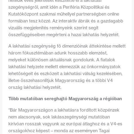
hetedik éves jelentését készítette el a lakhatási
szegénységről, amit idén a Periféria Közpolitikai és
Kutatóközpont szakmai műhellyel partnerségben online
formában tesz közzé. Az interaktív ábrák és a gazdagabb
vizuális megjelenítés reményeink szerint segít
összefüggéseiben megérteni a hazai lakhatás helyzetét.
A lakhatási szegénység fő dimenzióinak áttekintése mellett
három fókusztémában adunk hosszabb elemzést,
melyeket különösen aktuálisnak gondolunk. A fiatalok
lakhatási helyzete mellett elemezzük az önkormányzatok
lehetőségeit és eszközeit a lakhatási válság kezelésében,
illetve összehasonlítjuk Magyarország és a többi V4
ország lakhatási helyzetét.
Több mutatóban sereghajtó Magyarország a régióban
“Bár Magyarországon a lakhatásra fordított közpénzek
nem alacsonyak, sok lakásszegénységi mutatóban
kirívóan rosszak vagyunk az európai átlaghoz és a V4-es
országokhoz képest – monda az eseményen Tagai