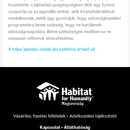
hozzátette: a lakhatási szegénységben élők egy fontos
csoportja az az egymillió ember, akik közműhátralékkal
rendelkeznek, nekik úgy gondoljuk, hogy adósságkezelési
programokra lenne szükség, hogy ne kerüljenek
adósságcsapdába, illetve szélsőséges esetben ez ne
vezessen otthonuk elvesztéséhez.
A teljes jelentés oldala ide kattintva érhető el!
Vásárlási, fizetési feltételek
•
Adatkezelési tájékoztató
Kapcsolat
•
Átláthatóság