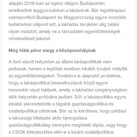
alapján 2018-ban az egész világon Budapesten
emelkedtek leggyorsabban a lakásárak. Bár ingatlanpiaci
szempontból Budapest és Magyarország egyre vonzóbb
befektetési célpont lett, a lakhatás területén alig találni
olyan mutatót, amely ne a társadalmi egyenlőtlenségek
növekedését jelezné.
Még több pénz megy a középosztálynak
A fent vázolt helyzeten az állami lakáspolitikák nem
javítanak, hanem a legtöbb esetben inkább tovább mélyítik
az egyenlőtlenségeket. Továbbra is alapvető probléma,
hogy a lakáspolitikai beavatkozások közül egyre
kevesebb olyat találunk, amely a lakhatási szegénységben
élők helyzetén próbálna javítani. Sőt, a lakáspolitika egyre
inkább alárendelődik a tágabb gazdaságpolitikai és
családpolitikai céloknak. Bár az is kérdéses, hogy például
a lakossági hitelezés aktív támogatása
gazdaságpolitikailag mennyire megfelelő lépés, vagy hogy
a CSOK kiterjesztése eléri-e a kívánt családpolitikai