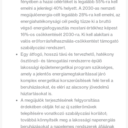
fényében a hazai célértéket is legalább 55%-ra kell
emelni a jelenlegi 40% helyett. A 2030-as nemzeti
megújulóenergia-célt legalább 28%-ra kell emelni, az
energiahatékonysági cél pedig tűzze ki a bruttó
végső energiafogyasztás mostani értékhez képest
16%-os csökkentését 2030-ra. Ki kell alakítani a
valós erőforrásfelhasználás-csökkentést támogató
szabályozási rendszert.
Egy átfogó, hosszú távú és tervezhető, hatékony
ösztönző- és támogatási rendszerre épülő
lakossági épületenergetikai program szükséges,
amely a jelentős energiamegtakarítással járó
komplex energetikai korszerűsítések felé tereli a
beruházásokat, és eléri az alacsony jövedelmű
háztartásokat is.
A megújulók terjesztésének felgyorsítása
érdekében oldják fel az új szélerőművek
telepítésére vonatkozó szabályozási korlátot;
továbbá könnyítsék meg a lakossági napenergiás
beruházásokat a napelemes rendszerek áfájának