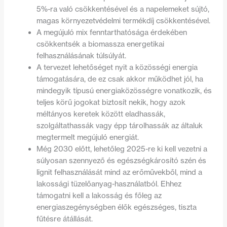
5%-ra való csökkentésével és a napelemeket sújtó,
magas környezetvédelmi termékdíj csökkentésével.
A megújuló mix fenntarthatósága érdekében
csökkentsék a biomassza energetikai
felhasználásának túlsúlyát.
A tervezet lehetőséget nyit a közösségi energia
támogatására, de ez csak akkor működhet jól, ha
mindegyik típusú energiaközösségre vonatkozik, és
teljes körű jogokat biztosít nekik, hogy azok
méltányos keretek között eladhassák,
szolgáltathassák vagy épp tárolhassák az általuk
megtermelt megújuló energiát.
Még 2030 előtt, lehetőleg 2025-re ki kell vezetni a
súlyosan szennyező és egészségkárosító szén és
lignit felhasználását mind az erőművekből, mind a
lakossági tüzelőanyag-használatból. Ehhez
támogatni kell a lakosság és főleg az
energiaszegénységben élők egészséges, tiszta
fűtésre átállását.