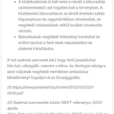
A közlekedésnek ki kell venni a részét a kibocsátás
csökkentéséből, ezt rögzíteni kell a törvényben. A
közlekedési kibocsátások az elmúlt években szinte
folyamatosan és nagymértékben növekedtek, és
megfelelő intézkedések nélkül további növekedés
várható.
Biztosítsanak megfelelő intézményi kereteket és
erőforrásokat a fenti elvek képviseletére és
szakmai irányítására.
A hat szakmai szervezet kéri, hogy fenti javaslatokat
tükröző, válságálló, valamint a klíma- és ökológiai válságra
azok súlyának megfelelő mértékben ambiciózus
klímatörvényt fogadjon el az Országgyűlés.
(1) https://www.parlament.hu/irom41/07021/07021-
0010.pdf
(2) Szakmai szervezetek közös NEKT véleménye, 2020
április: