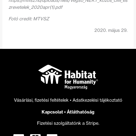
https://mtvsz.hu/uploads/files/Vegso_NEKT_kozos_civil_es
zrevetelek_2020apr(1).pdf
Fotó credit: MTVSZ
2020. május 29.
Vásárlási, fizetési feltételek
•
Adatkezelési tájékoztató
Kapcsolat
•
Átláthatóság
Fizetési szolgáltatónk a Stripe.