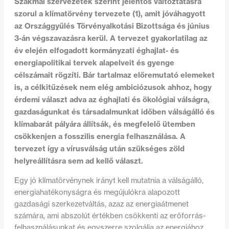
Szakmai szervezetek szerint jelentős változtatásra
szorul a klímatörvény tervezete (1), amit jóváhagyott
az Országgyűlés Törvényalkotási Bizottsága és június
3-án végszavazásra kerül. A tervezet gyakorlatilag az
év elején elfogadott kormányzati éghajlat- és
energiapolitikai tervek alapelveit és gyenge
célszámait rögzíti. Bár tartalmaz előremutató elemeket
is, a célkitűzések nem elég ambiciózusok ahhoz, hogy
érdemi választ adva az éghajlati és ökológiai válságra,
gazdaságunkat és társadalmunkat időben válságálló és
klímabarát pályára állítsák, és megfelelő ütemben
csökkenjen a fosszilis energia felhasználása. A
tervezet így a vírusválság után szükséges zöld
helyreállításra sem ad kellő választ.
Egy jó klímatörvénynek irányt kell mutatnia a válságálló,
energiahatékonyságra és megújulókra alapozott
gazdasági szerkezetváltás, azaz az energiaátmenet
számára, ami abszolút értékben csökkenti az erőforrás-
felhasználásunkat és egyszerre szolgálja az energiához