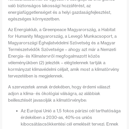
való biztonságos lakossági hozzáférést, az
energiafüggetlenséget és a helyi gazdaságfejlesztést,
egészséges környezetben.
Az Energiaklub, a Greenpeace Magyarország, a Habitat
for Humanity Magyarország, a Levegő Munkacsoport, a
Magyarországi Éghajlatvédelmi Szövetség és a Magyar
Természetvédők Szövetsége – ahogy azt már a Nemzeti
Energia- és Klímatervről megfogalmazott közös
véleményükben (2) jelezték – elégtelennek tartják a
kormányzat klímavédelmi céljait, amik most a klímatörvény
tervezetében is megjelennek.
A szervezetek annak érdekében, hogy érdemi választ
adjon a klíma- és ökológiai válságra, az alábbiak
beillesztését javasolják a klímatörvénybe:
Az Európai Unió a 1,5 fokos párizsi cél tarthatósága
érdekében a 2030-as, 40%-os uniós
kibocsátáscsökkentési cél emelését tervezi. Ennek