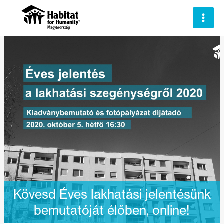
Skip
to
content
Kövesd Éves lakhatási jelentésünk
bemutatóját élőben, online!