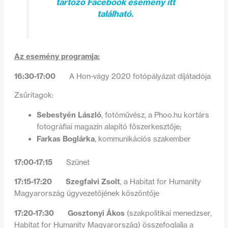
tartozó Facebook esemény itt
található.
Az esemény programja:
16:30-17:00
A Hon-vágy 2020 fotópályázat díjátadója
Zsűritagok:
Sebestyén László
, fotóművész, a Phoo.hu kortárs
fotográfiai magazin alapító főszerkesztője;
Farkas Boglárka
, kommunikációs szakember
17:00-17:15
Szünet
17:15-17:20
Szegfalvi Zsolt
, a Habitat for Humanity
Magyarország ügyvezetőjének köszöntője
17:20-17:30
Gosztonyi Ákos
(szakpolitikai menedzser,
Habitat for Humanity Magyarország) összefoglalja a