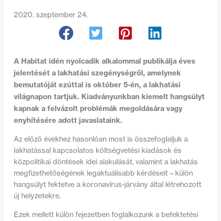
2020. szeptember 24.
A Habitat idén nyolcadik alkalommal publikálja éves
jelentését a lakhatási szegénységről, amelynek
bemutatóját ezúttal is október 5-én, a lakhatási
világnapon tartjuk. Kiadványunkban kiemelt hangsúlyt
kapnak a felvázolt problémák megoldására vagy
enyhítésére adott javaslataink.
Az előző évekhez hasonlóan most is összefoglaljuk a
lakhatással kapcsolatos költségvetési kiadások és
közpolitikai döntések idei alakulását, valamint a lakhatás
megfizethetőségének legaktuálisabb kérdéseit – külön
hangsúlyt fektetve a koronavírus-járvány által létrehozott
új helyzetekre.
Ezek mellett külön fejezetben foglalkozunk a befektetési