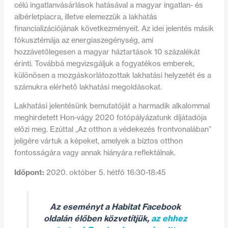
célú ingatlanvásárlások hatásával a magyar ingatlan- és
albérletpiacra, illetve elemezzük a lakhatás
financializációjának következményeit. Az idei jelentés másik
fókusztémája az energiaszegénység, ami
hozzávetőlegesen a magyar háztartások 10 százalékát
érinti. Továbbá megvizsgáljuk a fogyatékos emberek,
különösen a mozgáskorlátozottak lakhatási helyzetét és a
számukra elérhető lakhatási megoldásokat.
Lakhatási jelentésünk bemutatóját a harmadik alkalommal
meghirdetett Hon-vágy 2020 fotópályázatunk díjátadója
előzi meg. Ezúttal „Az otthon a védekezés frontvonalában”
jeligére vártuk a képeket, amelyek a biztos otthon
fontosságára vagy annak hiányára reflektálnak.
Időpont:
2020. október 5. hétfő 16:30-18:45
Az eseményt a Habitat Facebook
oldalán élőben közvetítjük,
az ehhez