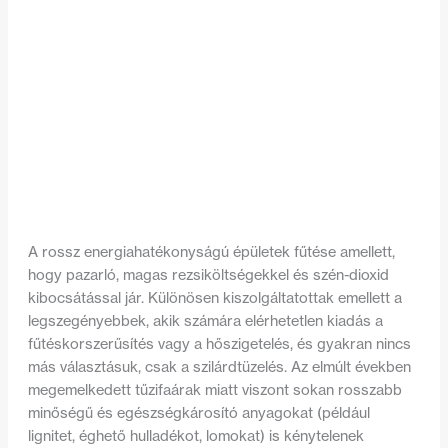
A rossz energiahatékonyságú épületek fűtése amellett,
hogy pazarló, magas rezsiköltségekkel és szén-dioxid
kibocsátással jár. Különösen kiszolgáltatottak emellett a
legszegényebbek, akik számára elérhetetlen kiadás a
fűtéskorszerűsítés vagy a hőszigetelés, és gyakran nincs
más választásuk, csak a szilárdtüzelés. Az elmúlt években
megemelkedett tűzifaárak miatt viszont sokan rosszabb
minőségű és egészségkárosító anyagokat (például
lignitet, éghető hulladékot, lomokat) is kénytelenek