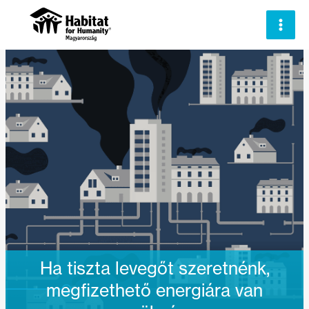
Skip
to
content
Ha tiszta levegőt szeretnénk,
megfizethető energiára van