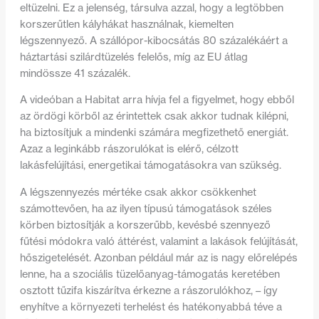
eltüzelni. Ez a jelenség, társulva azzal, hogy a legtöbben
korszerűtlen kályhákat használnak, kiemelten
légszennyező. A szállópor-kibocsátás 80 százalékáért a
háztartási szilárdtüzelés felelős, míg az EU átlag
mindössze 41 százalék.
A videóban a Habitat arra hívja fel a figyelmet, hogy ebből
az ördögi körből az érintettek csak akkor tudnak kilépni,
ha biztosítjuk a mindenki számára megfizethető energiát.
Azaz a leginkább rászorulókat is elérő, célzott
lakásfelújítási, energetikai támogatásokra van szükség.
A légszennyezés mértéke csak akkor csökkenhet
számottevően, ha az ilyen típusú támogatások széles
körben biztosítják a korszerűbb, kevésbé szennyező
fűtési módokra való áttérést, valamint a lakások felújítását,
hőszigetelését. Azonban például már az is nagy előrelépés
lenne, ha a szociális tüzelőanyag-támogatás keretében
osztott tűzifa kiszárítva érkezne a rászorulókhoz, – így
enyhítve a környezeti terhelést és hatékonyabbá téve a