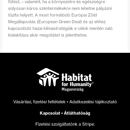
fűtést, – valamint, ha a környezetre és egészségre
súlyosan káros széntermékekre nem lehetne pályázni
tűzifa helyett. A most formálódó Európai Zöld
Megállapodás (European Green Deal) és az ehhez
kapcsolódó hazai klímastratégiák e célok mentén való
kialakítása akár megoldást is jelenthetne.
Vásárlási, fizetési feltételek
•
Adatkezelési tájékoztató
Kapcsolat
•
Átláthatóság
Fizetési szolgáltatónk a Stripe.