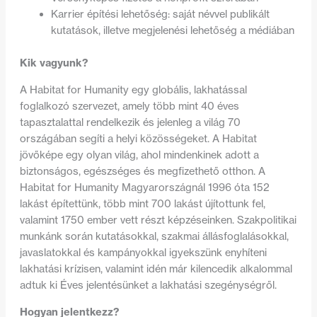
Karrier építési lehetőség: saját névvel publikált
kutatások, illetve megjelenési lehetőség a médiában
Kik vagyunk?
A Habitat for Humanity egy globális, lakhatással
foglalkozó szervezet, amely több mint 40 éves
tapasztalattal rendelkezik és jelenleg a világ 70
országában segíti a helyi közösségeket. A Habitat
jövőképe egy olyan világ, ahol mindenkinek adott a
biztonságos, egészséges és megfizethető otthon. A
Habitat for Humanity Magyarországnál 1996 óta 152
lakást építettünk, több mint 700 lakást újítottunk fel,
valamint 1750 ember vett részt képzéseinken. Szakpolitikai
munkánk során kutatásokkal, szakmai állásfoglalásokkal,
javaslatokkal és kampányokkal igyekszünk enyhíteni
lakhatási krízisen, valamint idén már kilencedik alkalommal
adtuk ki Éves jelentésünket a lakhatási szegénységről.
Hogyan jelentkezz?