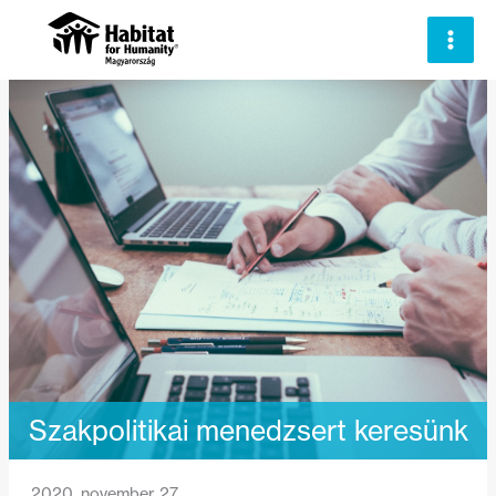
Skip
to
content
Szakpolitikai menedzsert keresünk
2020. november 27.