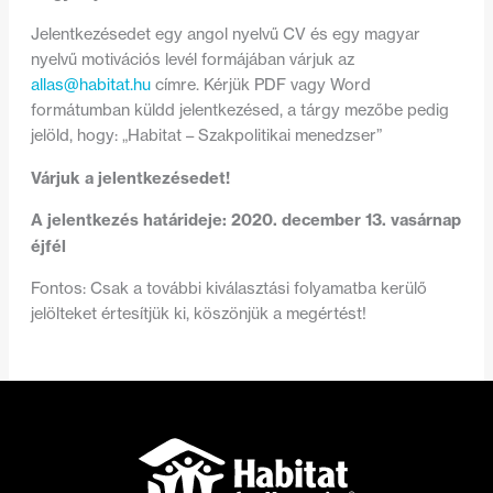
Jelentkezésedet egy angol nyelvű CV és egy magyar
nyelvű motivációs levél formájában várjuk az
allas@habitat.hu
címre. Kérjük PDF vagy Word
formátumban küldd jelentkezésed, a tárgy mezőbe pedig
jelöld, hogy: „Habitat – Szakpolitikai menedzser”
Várjuk a jelentkezésedet!
A jelentkezés határideje: 2020. december 13. vasárnap
éjfél
Fontos: Csak a további kiválasztási folyamatba kerülő
jelölteket értesítjük ki, köszönjük a megértést!