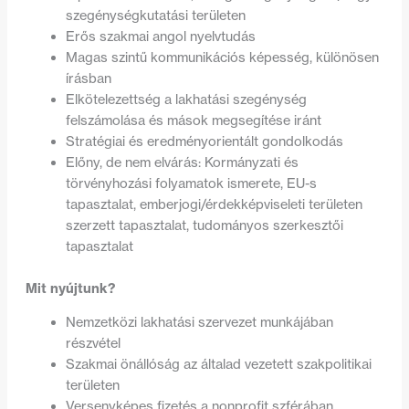
szegénységkutatási területen
Erős szakmai angol nyelvtudás
Magas szintű kommunikációs képesség, különösen
írásban
Elkötelezettség a lakhatási szegénység
felszámolása és mások megsegítése iránt
Stratégiai és eredményorientált gondolkodás
Előny, de nem elvárás: Kormányzati és
törvényhozási folyamatok ismerete, EU-s
tapasztalat, emberjogi/érdekképviseleti területen
szerzett tapasztalat, tudományos szerkesztői
tapasztalat
Mit nyújtunk?
Nemzetközi lakhatási szervezet munkájában
részvétel
Szakmai önállóság az általad vezetett szakpolitikai
területen
Versenyképes fizetés a nonprofit szférában