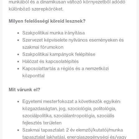
munkából és a dinamikusan változó környezetből adódó
különböző szerepköröket.
Milyen felelősségi köreid lesznek?
Szakpolitikai munka irányítása
Szervezet képviselete nyilvános eseményeken és
szakmai fórumokon
Szakpolitikai kampányok felépítése
Hálózat és kapcsolatépítés
Kapcsolattartás a régiós és a nemzetközi
központtal
Mit várunk el?
Egyetemi mesterfokozat a következők egyikén:
közgazdaságtan, jog, szociológia, politológia,
szociálpolitika, szociálantropológia, szociális
fejlesztés területen
Szakmai tapasztalat: 2 év elemzői/kutatói/munka
tapasztalat lakhatási, energiaszegénységi és/vagy