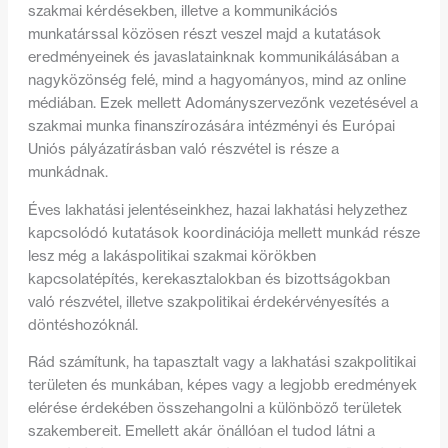
szakmai kérdésekben, illetve a kommunikációs
munkatárssal közösen részt veszel majd a kutatások
eredményeinek és javaslatainknak kommunikálásában a
nagyközönség felé, mind a hagyományos, mind az online
médiában. Ezek mellett Adományszervezőnk vezetésével a
szakmai munka finanszírozására intézményi és Európai
Uniós pályázatírásban való részvétel is része a
munkádnak.
Éves lakhatási jelentéseinkhez, hazai lakhatási helyzethez
kapcsolódó kutatások koordinációja mellett munkád része
lesz még a lakáspolitikai szakmai körökben
kapcsolatépítés, kerekasztalokban és bizottságokban
való részvétel, illetve szakpolitikai érdekérvényesítés a
döntéshozóknál.
Rád számítunk, ha tapasztalt vagy a lakhatási szakpolitikai
területen és munkában, képes vagy a legjobb eredmények
elérése érdekében összehangolni a különböző területek
szakembereit. Emellett akár önállóan el tudod látni a