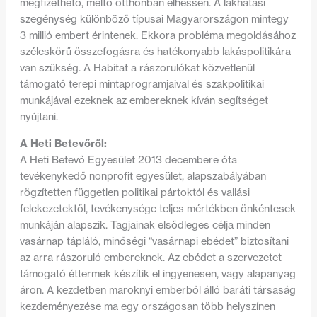
megfizethető, méltó otthonban élhessen. A lakhatási
szegénység különböző típusai Magyarországon mintegy
3 millió embert érintenek. Ekkora probléma megoldásához
széleskörű összefogásra és hatékonyabb lakáspolitikára
van szükség. A Habitat a rászorulókat közvetlenül
támogató terepi mintaprogramjaival és szakpolitikai
munkájával ezeknek az embereknek kíván segítséget
nyújtani.
A Heti Betevőről:
A Heti Betevő Egyesület 2013 decembere óta
tevékenykedő nonprofit egyesület, alapszabályában
rögzítetten független politikai pártoktól és vallási
felekezetektől, tevékenysége teljes mértékben önkéntesek
munkáján alapszik. Tagjainak elsődleges célja minden
vasárnap tápláló, minőségi “vasárnapi ebédet” biztosítani
az arra rászoruló embereknek. Az ebédet a szervezetet
támogató éttermek készítik el ingyenesen, vagy alapanyag
áron. A kezdetben maroknyi emberből álló baráti társaság
kezdeményezése ma egy országosan több helyszínen