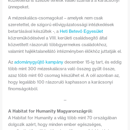
közvetlenül is szebbé tehetik valaki számára a karácsonyi
ünnepeket.
A mézeskalács-csomagokat – amelyek nem csak
szeretettel, de szigorú elővigyázatossági intézkedések
betartásával készültek -, a
Heti Betevő Egyesület
közreműködésével a VIII. kerületi családsegítő által
közvetített rászoruló többgyermekes családokhoz,
valamint hajléktalanellátó intézményben élőkhöz juttatják el.
Az
adománygyűjtő kampány
december 15-ig tart, és eddig
több mint 300 mézeskalácsra való összeg gyűlt össze,
azaz több mint 60 csomag készülhet el. A cél azonban az,
hogy legalább 100 rászoruló kaphasson a karácsonyi
finomságokból.
—
A Habitat for Humanity Magyarországról:
A Habitat for Humanity a világ több mint 70 országában
dolgozik azért, hogy minden ember egészséges,