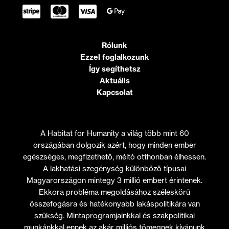
Rólunk
Ezzel foglalkozunk
Így segíthetsz
Aktuális
Kapcsolat
A Habitat for Humanity a világ több mint 60
országában dolgozik azért, hogy minden ember
egészséges, megfizethető, méltó otthonban élhessen.
A lakhatási szegénység különböző típusai
Magyarországon mintegy 3 millió embert érintenek.
Ekkora probléma megoldásához széleskörű
összefogásra és hatékonyabb lakáspolitikára van
szükség. Mintaprogramjainkkal és szakpolitikai
munkánkkal ennek az akár milliós tömegnek kívánunk