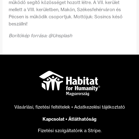
működő segítő közösséget hozott létre. A VII. kerület
mellett a VIII. kerületben, Makón, Székesfehérváron és
Pécsen is működik csoportjuk. Mottójuk: Sosincs késő
beszállni!
Borítókép forrása: @Unsplash
Vásárlási, fizetési feltételek
•
Adatkezelési tájékoztató
Kapcsolat
•
Átláthatóság
Fizetési szolgáltatónk a Stripe.