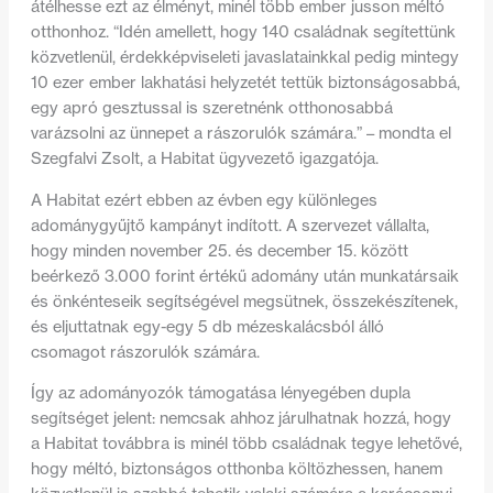
átélhesse ezt az élményt, minél több ember jusson méltó
otthonhoz. “Idén amellett, hogy 140 családnak segítettünk
közvetlenül, érdekképviseleti javaslatainkkal pedig mintegy
10 ezer ember lakhatási helyzetét tettük biztonságosabbá,
egy apró gesztussal is szeretnénk otthonosabbá
varázsolni az ünnepet a rászorulók számára.” – mondta el
Szegfalvi Zsolt, a Habitat ügyvezető igazgatója.
A Habitat ezért ebben az évben egy különleges
adománygyűjtő kampányt indított. A szervezet vállalta,
hogy minden november 25. és december 15. között
beérkező 3.000 forint értékű adomány után munkatársaik
és önkénteseik segítségével megsütnek, összekészítenek,
és eljuttatnak egy-egy 5 db mézeskalácsból álló
csomagot rászorulók számára.
Így az adományozók támogatása lényegében dupla
segítséget jelent: nemcsak ahhoz járulhatnak hozzá, hogy
a Habitat továbbra is minél több családnak tegye lehetővé,
hogy méltó, biztonságos otthonba költözhessen, hanem