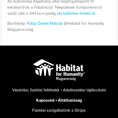
Az Autonómia Alapítvány által megfogalmazott 10
kérdésről és a Felzárkózó Települések komponensről
szóló cikk a 444.hu-n pedig
ide kattintva érhető el
.
Borítókép:
Fülöp Dániel Mátyás
@Habitat for Humanity
Magyarország
Vásárlási, fizetési feltételek
•
Adatkezelési tájékoztató
Kapcsolat
•
Átláthatóság
Fizetési szolgáltatónk a Stripe.