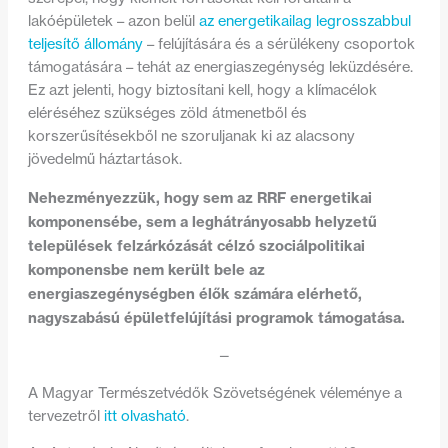
lakóépületek – azon belül
az energetikailag legrosszabbul
teljesítő állomány
– felújítására és a sérülékeny csoportok
támogatására – tehát az energiaszegénység leküzdésére.
Ez azt jelenti, hogy biztosítani kell, hogy a klímacélok
eléréséhez szükséges zöld átmenetből és
korszerűsítésekből ne szoruljanak ki az alacsony
jövedelmű háztartások.
Nehezményezzük, hogy sem az RRF energetikai
komponensébe, sem a leghátrányosabb helyzetű
települések felzárkózását célzó szociálpolitikai
komponensbe nem került bele az
energiaszegénységben élők számára elérhető,
nagyszabású épületfelújítási programok támogatása.
—
A Magyar Természetvédők Szövetségének véleménye a
tervezetről
itt olvasható
.