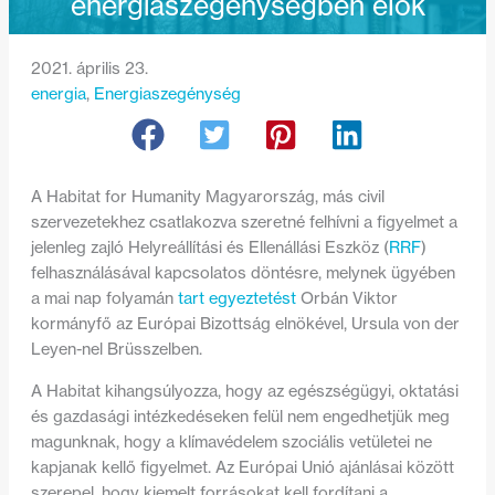
energiaszegénységben élők
2021. április 23.
energia
, 
Energiaszegénység
A Habitat for Humanity Magyarország, más civil
szervezetekhez csatlakozva szeretné felhívni a figyelmet a
jelenleg zajló Helyreállítási és Ellenállási Eszköz (
RRF
)
felhasználásával kapcsolatos döntésre, melynek ügyében
a mai nap folyamán
tart egyeztetést
Orbán Viktor
kormányfő az Európai Bizottság elnökével, Ursula von der
Leyen-nel Brüsszelben.
A Habitat kihangsúlyozza, hogy az egészségügyi, oktatási
és gazdasági intézkedéseken felül nem engedhetjük meg
magunknak, hogy a klímavédelem szociális vetületei ne
kapjanak kellő figyelmet. Az Európai Unió ajánlásai között
szerepel, hogy kiemelt forrásokat kell fordítani a