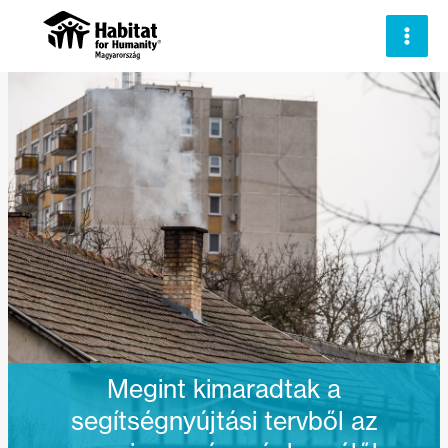
Skip
to
content
Megint kimaradtak a
segítségnyújtási tervből az