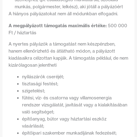
munkás, polgármester, lelkész), aki jótáll a pályázóért
A hiányos pályázatokat nem áll módunkban elfogadni.
A megpályázott támogatás maximális értéke:
500 000
Ft / háztartás
A nyertes pályázók a támogatást nem készpénzben,
hanem ellenőrizhető és átlátható módon, a pályázott
kiadásaikra célzottan kapják. A támogatás például, de nem
kizárólagosan jelentheti
nyílászárók cseréjét;
tisztasági festést;
szigetelést;
fűtési, víz- és csatorna vagy villamosenergia
rendszer vizsgálatát, javítását vagy a kialakításában
való segítséget;
építőanyag, bútor vagy háztartási eszköz
vásárlását;
építőipari szakember munkadíjának fedezését;