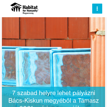
Skip
to
content
7 szabad helyre lehet pályázni
Bács-Kiskun megyéből a Támasz