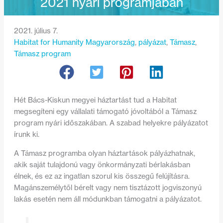
2021 nyári programjában
2021. július 7.
Habitat for Humanity Magyarország
, 
pályázat
, 
Támasz
, 
Támasz program
Hét Bács-Kiskun megyei háztartást tud a Habitat
megsegíteni egy vállalati támogató jóvoltából a Támasz
program nyári időszakában. A szabad helyekre pályázatot
írunk ki.
A Támasz programba olyan háztartások pályázhatnak,
akik saját tulajdonú vagy önkormányzati bérlakásban
élnek, és ez az ingatlan szorul kis összegű felújításra.
Magánszemélytől bérelt vagy nem tisztázott jogviszonyú
lakás esetén nem áll módunkban támogatni a pályázatot.