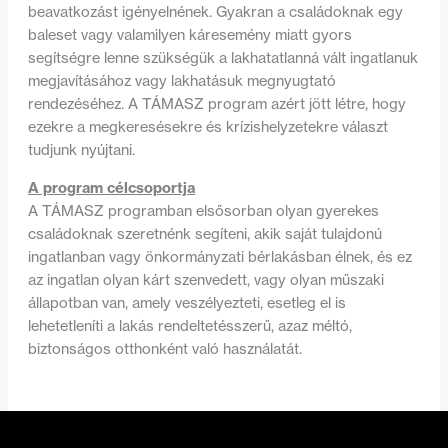
beavatkozást igényelnének. Gyakran a családoknak egy
baleset vagy valamilyen káresemény miatt gyors
segítségre lenne szükségük a lakhatatlanná vált ingatlanuk
megjavításához vagy lakhatásuk megnyugtató
rendezéséhez. A TÁMASZ program azért jött létre, hogy
ezekre a megkeresésekre és krízishelyzetekre választ
tudjunk nyújtani.
A program célcsoportja
A TÁMASZ programban elsősorban olyan gyerekes
családoknak szeretnénk segíteni, akik saját tulajdonú
ingatlanban vagy önkormányzati bérlakásban élnek, és ez
az ingatlan olyan kárt szenvedett, vagy olyan műszaki
állapotban van, amely veszélyezteti, esetleg el is
lehetetleníti a lakás rendeltetésszerű, azaz méltó,
biztonságos otthonként való használatát.