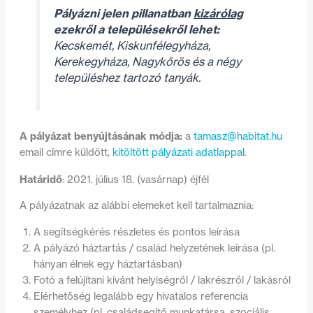
Pályázni jelen pillanatban
kizárólag
ezekről a településekről lehet:
Kecskemét, Kiskunfélegyháza,
Kerekegyháza, Nagykőrös és a négy
településhez tartozó tanyák.
A pályázat benyújtásának módja:
a
tamasz@habitat.hu
email címre küldött,
kitöltött pályázati adatlappal
.
Határidő
: 2021. július 18. (vasárnap) éjfél
A pályázatnak az alábbi elemeket kell tartalmaznia:
A segítségkérés részletes és pontos leírása
A pályázó háztartás / család helyzetének leírása (pl.
hányan élnek egy háztartásban)
Fotó a felújítani kívánt helyiségről / lakrészről / lakásról
Elérhetőség legalább egy hivatalos referencia
személyhez (pl. családsegítő munkatársa, szociális