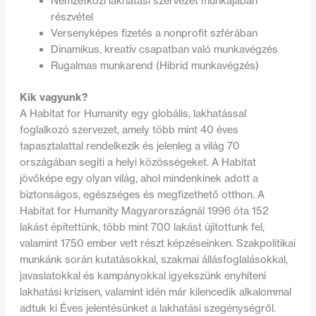
Nemzetközi lakhatási szervezet munkájában
részvétel
Versenyképes fizetés a nonprofit szférában
Dinamikus, kreatív csapatban való munkavégzés
Rugalmas munkarend (Hibrid munkavégzés)
Kik vagyunk?
A Habitat for Humanity egy globális, lakhatással
foglalkozó szervezet, amely több mint 40 éves
tapasztalattal rendelkezik és jelenleg a világ 70
országában segíti a helyi közösségeket. A Habitat
jövőképe egy olyan világ, ahol mindenkinek adott a
biztonságos, egészséges és megfizethető otthon. A
Habitat for Humanity Magyarországnál 1996 óta 152
lakást építettünk, több mint 700 lakást újítottunk fel,
valamint 1750 ember vett részt képzéseinken. Szakpolitikai
munkánk során kutatásokkal, szakmai állásfoglalásokkal,
javaslatokkal és kampányokkal igyekszünk enyhíteni
lakhatási krízisen, valamint idén már kilencedik alkalommal
adtuk ki Éves jelentésünket a lakhatási szegénységről.