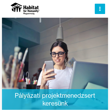
Skip
to
content
Pályázati projektmenedzsert
keresünk