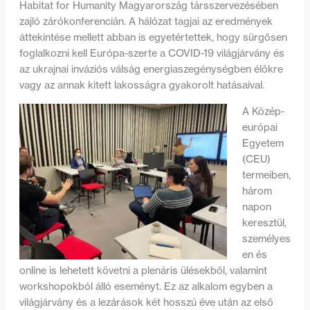
Habitat for Humanity Magyarország társszervezésében
zajló zárókonferencián. A hálózat tagjai az eredmények
áttekintése mellett abban is egyetértettek, hogy sürgősen
foglalkozni kell Európa-szerte a COVID-19 világjárvány és
az ukrajnai inváziós válság energiaszegénységben élőkre
vagy az annak kitett lakosságra gyakorolt hatásaival.
A Közép-
európai
Egyetem
(CEU)
termeiben,
három
napon
keresztül,
személyes
en és
online is lehetett követni a plenáris ülésekből, valamint
workshopokból álló eseményt. Ez az alkalom egyben a
világjárvány és a lezárások két hosszú éve után az első