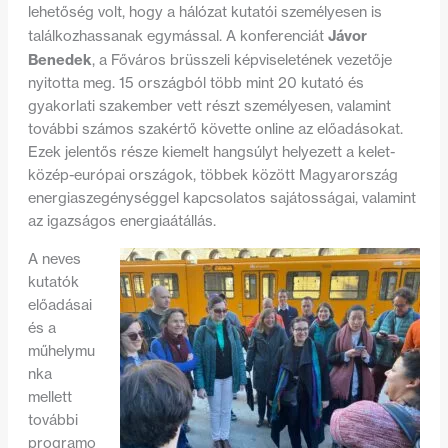
lehetőség volt, hogy a hálózat kutatói személyesen is
Jávor
találkozhassanak egymással. A konferenciát
Benedek
, a Főváros brüsszeli képviseletének vezetője
nyitotta meg. 15 országból több mint 20 kutató és
gyakorlati szakember vett részt személyesen, valamint
további számos szakértő követte online az előadásokat.
Ezek jelentős része kiemelt hangsúlyt helyezett a kelet-
közép-európai országok, többek között Magyarország
energiaszegénységgel kapcsolatos sajátosságai, valamint
az igazságos energiaátállás.
A neves
kutatók
előadásai
és a
műhelymu
nka
mellett
további
programo