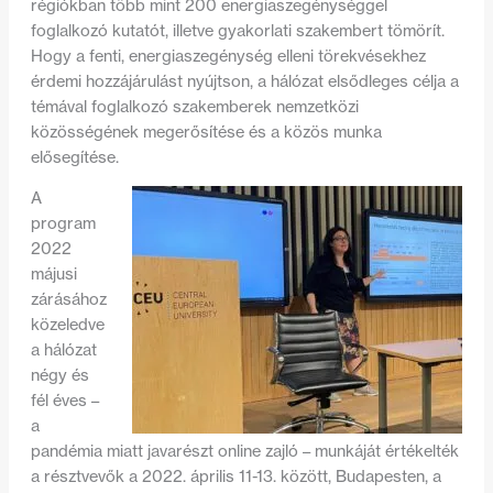
régiókban több mint 200 energiaszegénységgel
foglalkozó kutatót, illetve gyakorlati szakembert tömörít.
Hogy a fenti, energiaszegénység elleni törekvésekhez
érdemi hozzájárulást nyújtson, a hálózat elsődleges célja a
témával foglalkozó szakemberek nemzetközi
közösségének megerősítése és a közös munka
elősegítése.
A
program
2022
májusi
zárásához
közeledve
a hálózat
négy és
fél éves –
a
pandémia miatt javarészt online zajló – munkáját értékelték
a résztvevők a 2022. április 11-13. között, Budapesten, a