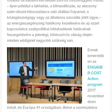
további társadalmi kérdéssel szoros összefüggést mutat;
– ilyen például a lakhatás, a klímaváltozás, az alacsony
szén-dioxid-kibocsátásra való átállási folyamat, a
közegészségügy vagy az általános szociális jólét ügye; –
az energiaszegénység hatékony kezelésére és az ezzel
kapcsolatos szakpolitikai intézkedések határainak
feszegetésére a jelenlegi, többszörös válság idején
minden eddiginél nagyobb szükség van.
Ennek
ismeretéb
en az
ENGAGE
R COST
Action
program
2017
november
ében
indult, és Európa 41 országában, illetve a szomszédos