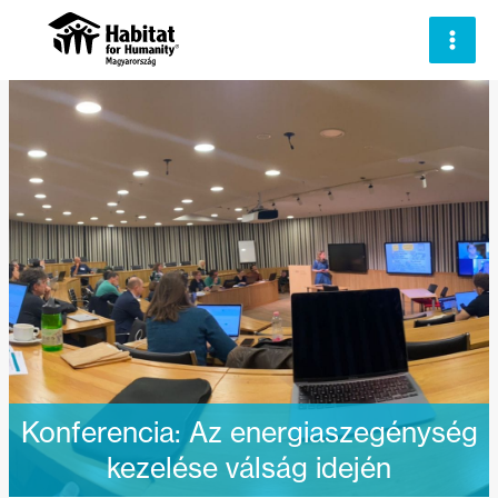
Skip
to
content
Konferencia: Az energiaszegénység
kezelése válság idején