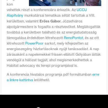
kon
vehettek részt a konferenciára érkezők. Az
UCCU
Alapítvány
munkatársai tematikus sétát tartottak a VIII.
Erőss Gábor
kerületben, valamint
, Józsefváros
alpolgármestere is fogadta a résztvevőket. Meglátogatták
továbbá a kerületben található és az energiatudatosság
támogatása érdekében létrehozott
RenoPontot
, és az ott
létrehozott
PowerPoor
sarkot, mely kifejezetten az
energiaszegény háztartásoknak nyújt tanácsadást. A nap
zárásaként a napelemekkel frissen ellátott Gólyában látták
vendégül a hálózat tagjait, ahol megismerkedhettek a
Habitat advocacy és terepi programjaival is.
A konferencia hivatalos programja pdf formátumban
erre
a linkre kattintva
letölthető.