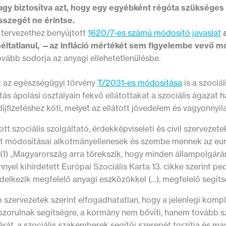
agy biztosítva azt, hogy egy egyébként régóta szüksége
sszegét ne érintse.
 tervezethez benyújtott
1620/7-es számú módosító javaslat
éltatlanul, —az infláció mértékét sem figyelembe vevő 
ovább sodorja az anyagi ellehetetlenülésbe.
t az egészségügyi törvény
T/2031-es módosítása
is a szociál
tás ápolási osztályain fekvő ellátottakat a szociális ágazat h
 díjfizetéshez köti, melyet az ellátott jövedelem és vagyonnyil
rott szociális szolgáltató, érdekképviseleti és civil szervezet
t módosításai alkotmányellenesek és szembe mennek az európ
(1) „Magyarország arra törekszik, hogy minden állampolgárána
nnyel kihirdetett Európai Szociális Karta 13. cikke szerint pe
delkezik megfelelő anyagi eszközökkel (…), megfelelő segíts
ó szervezetek szerint elfogadhatatlan, hogy a jelenlegi kom
zorulnak segítségre, a kormány nem bővíti, hanem tovább szű
rát, a szociális szakemberek segítői szerepét torzítja és ma