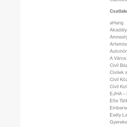
Csatlak
aHang
Akadály
Amnesty
Artemis
Autonóm
A Város
Civil Bá
Civilek
Civil Kö
Civil Ko
EJHA – 
Elte Tát
Embersé
Esély L
Gyereke