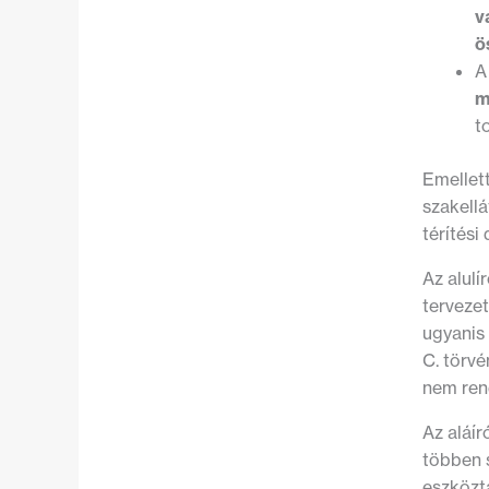
v
ö
A
m
t
Emellet
szakellá
térítési
Az alulí
tervezet
ugyanis 
C. törvé
nem ren
Az aláír
többen s
eszköztá