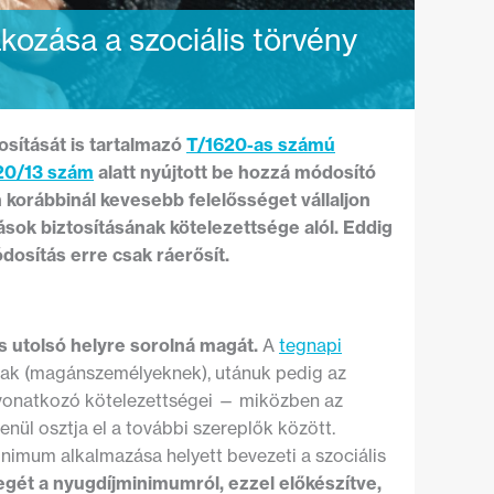
takozása a szociális törvény
osítását is tartalmazó
T/1620-as számú
20/13 szám
alatt nyújtott be hozzá módosító
n korábbinál kevesebb felelősséget vállaljon
ások biztosításának kötelezettsége alól.
Eddig
dosítás erre csak ráerősít.
s utolsó helyre sorolná magát.
A
tegnapi
nak (magánszemélyeknek), utánuk pedig az
 vonatkozó kötelezettségei — miközben az
nül osztja el a további szereplők között.
inimum alkalmazása helyett bevezeti a szociális
egét a nyugdíjminimumról, ezzel előkészítve,