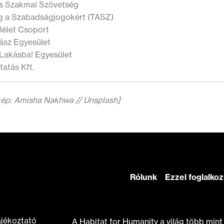
is Szakmai Szövetség
g a Szabadságjogokért (TASZ)
lélet Csoport
ász Egyesület
 Lakásba! Egyesület
atás Kft.
kép: Amisha Nakhwa // Unsplash]
Rólunk
Ezzel foglalko
ájékoztató
A Habitat for Humanity a világ több min