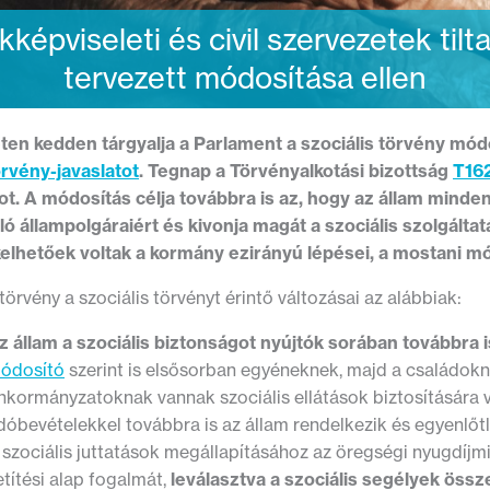
kképviseleti és civil szervezetek til
tervezett módosítása ellen
ten kedden tárgyalja a Parlament a szociális törvény mód
örvény-javaslatot
. Tegnap a Törvényalkotási bizottság
T16
tot. A módosítás célja továbbra is az, hogy az állam minde
ló állampolgáraiért és kivonja magát a szociális szolgáltat
kelhetőek voltak a kormány ezirányú lépései, a mostani mó
törvény a szociális törvényt érintő változásai az alábbiak:
z állam a szociális biztonságot nyújtók sorában továbbra i
ódosító
szerint is elsősorban egyéneknek, majd a családok
nkormányzatoknak vannak szociális ellátások biztosítására
dóbevételekkel továbbra is az állam rendelkezik és egyenlőtle
 szociális juttatások megállapításához az öregségi nyugdíjm
etítési alap fogalmát,
leválasztva a szociális segélyek össz