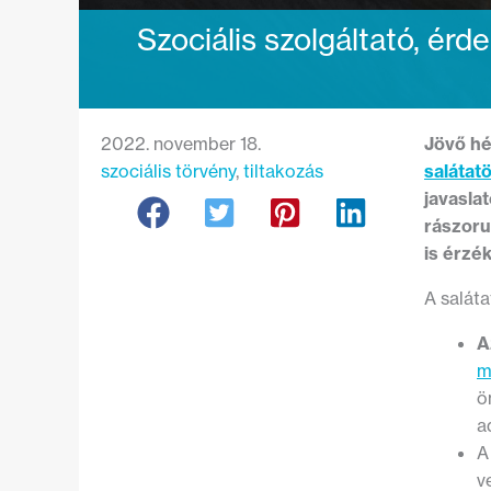
Szociális szolgáltató, érde
2022. november 18.
Jövő hé
szociális törvény
, 
tiltakozás
salátat
javasla
rászoru
is érzé
A saláta
A
m
ö
a
A
v