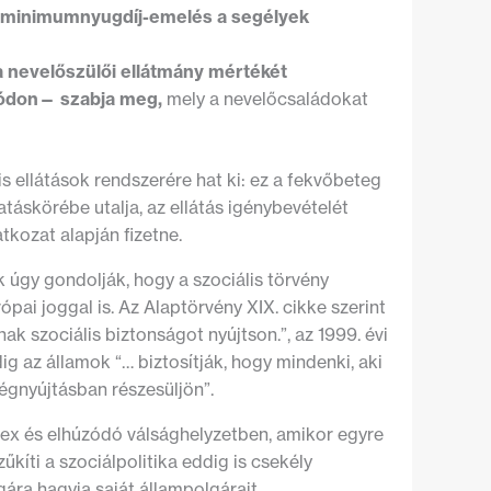
s minimumnyugdíj-emelés a segélyek
a nevelőszülői ellátmány mértékét
módon— szabja meg,
mely a nevelőcsaládokat
is ellátások rendszerére hat ki: ez a fekvőbeteg
atáskörébe utalja, az ellátás igénybevételét
atkozat alapján fizetne.
ek úgy gondolják, hogy a szociális törvény
ai joggal is. Az Alaptörvény XIX. cikke szerint
k szociális biztonságot nyújtson.”, az 1999. évi
dig az államok “… biztosítják, hogy mindenki, aki
égnyújtásban részesüljön”.
plex és elhúzódó válsághelyzetben, amikor egyre
kíti a szociálpolitika eddig is csekély
gára hagyja saját állampolgárait.