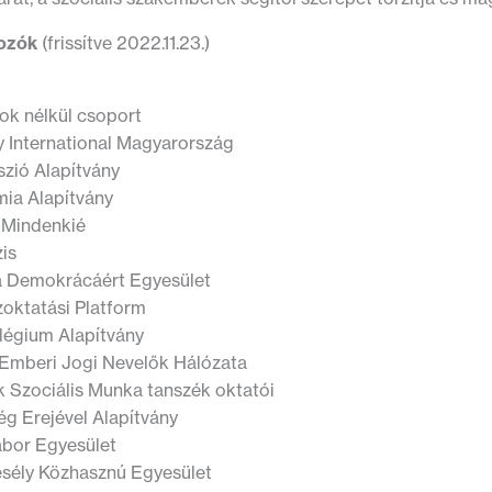
ozók
(frissítve 2022.11.23.)
ok nélkül csoport
 International Magyarország
szió Alapítvány
ia Alapítvány
 Mindenkié
zis
 a Demokrácáért Egyesület
zoktatási Platform
llégium Alapítvány
Emberi Jogi Nevelők Hálózata
k Szociális Munka tanszék oktatói
g Erejével Alapítvány
abor Egyesület
sély Közhasznú Egyesület