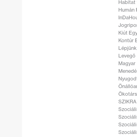
Habitat
Humán P
InDaHou
Jogripo
Kiút Eg
Kontúr 
Lépjünk
Levegő
Magyar 
Menedék
Nyugodt
Önállóa
Ökotárs
SZIKRA 
Szociál
Szociál
Szociál
Szociál