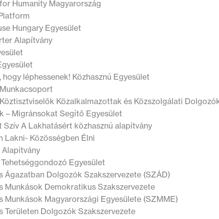
 for Humanity Magyarország
latform
se Hungary Egyesület
rter Alapítvány
yesület
Egyesület
, hogy léphessenek! Közhasznú Egyesület
 Munkacsoport
Köztisztviselők Közalkalmazottak és Közszolgálati Dolgoz
 – Migránsokat Segítő Egyesület
 Szív A Lakhatásért közhasznú alapítvány
n Lakni- Közösségben Élni
 Alapítvány
Tehetséggondozó Egyesület
is Ágazatban Dolgozók Szakszervezete (SZÁD)
is Munkások Demokratikus Szakszervezete
is Munkások Magyarországi Egyesülete (SZMME)
is Területen Dolgozók Szakszervezete