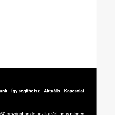
zunk
Így segíthetsz
Aktuális
Kapcsolat
t 60 országában dolgozik azért, hogy minden