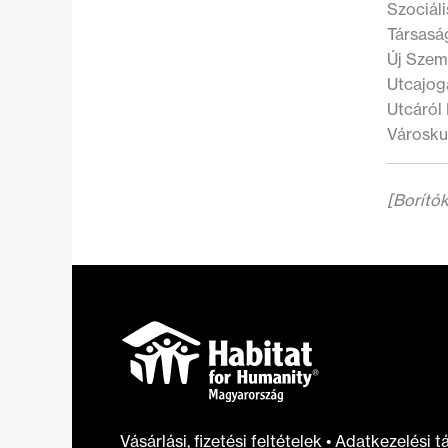
Szociál
Társasá
Új Szem
Utcajog
Utcáról
Városkut
[Borító
Vásárlási, fizetési feltételek
•
Adatkezelési t