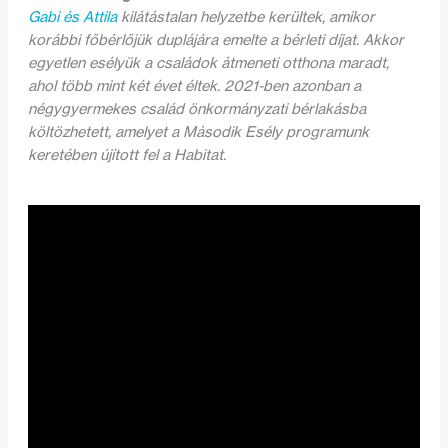
Gabi és Attila
kilátástalan helyzetbe kerültek, amikor
korábbi főbérlőjük duplájára emelte a bérleti díjat. Akkor
egyetlen esélyük a családok átmeneti otthona maradt,
ahol több mint két évet éltek. 2021-ben azonban a
négygyermekes család önkormányzati bérlakásba
költözhetett, amelyet a Második Esély programunk
keretében újított fel a Habitat.