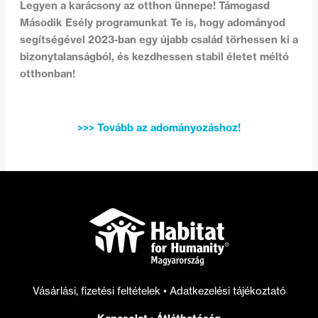
Legyen a karácsony az otthon ünnepe! Támogasd
Második Esély programunkat Te is, hogy adományod
segítségével 2023-ban egy újabb család törhessen ki a
bizonytalanságból, és kezdhessen stabil életet méltó
otthonban!
>>> Tovább az adományozáshoz!
Vásárlási, fizetési feltételek
•
Adatkezelési tájékoztató