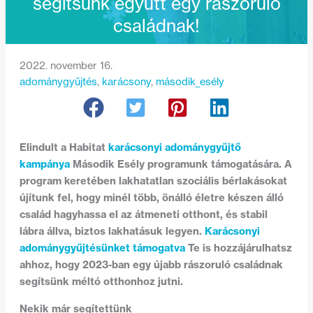
segítsünk együtt egy rászoruló
családnak!
2022. november 16.
adománygyűjtés
, 
karácsony
, 
második_esély
Elindult a Habitat
karácsonyi adománygyűjtő
kampánya
Második Esély programunk támogatására. A
program keretében lakhatatlan szociális bérlakásokat
újítunk fel, hogy minél több, önálló életre készen álló
család hagyhassa el az átmeneti otthont, és stabil
lábra állva, biztos lakhatásuk legyen.
Karácsonyi
adománygyűjtésünket támogatva
Te is hozzájárulhatsz
ahhoz, hogy 2023-ban egy újabb rászoruló családnak
segítsünk méltó otthonhoz jutni.
Nekik már segítettünk