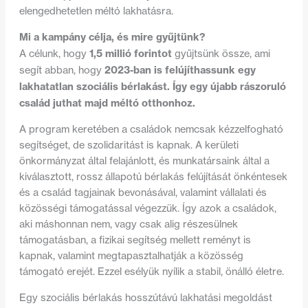
elengedhetetlen méltó lakhatásra.
Mi a kampány célja, és mire gyűjtünk?
1,5 millió forintot
A célunk, hogy
gyűjtsünk össze, ami
2023-ban is felújíthassunk egy
segít abban, hogy
lakhatatlan szociális bérlakást. Így egy újabb rászoruló
család juthat majd méltó otthonhoz.
A program keretében a családok nemcsak kézzelfogható
segítséget, de szolidaritást is kapnak. A kerületi
önkormányzat által felajánlott, és munkatársaink által a
kiválasztott, rossz állapotú bérlakás felújítását önkéntesek
és a család tagjainak bevonásával, valamint vállalati és
közösségi támogatással végezzük. Így azok a családok,
aki máshonnan nem, vagy csak alig részesülnek
támogatásban, a fizikai segítség mellett reményt is
kapnak, valamint megtapasztalhatják a közösség
támogató erejét. Ezzel esélyük nyílik a stabil, önálló életre.
Egy szociális bérlakás hosszútávú lakhatási megoldást