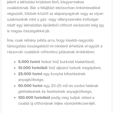
jelent a lakhatási krízisben lévő, kisgyermekes
családoknak. Bár a felújítást elsősorban önkéntesekkel
végezzük, többek között az alapanyagárak vagy az olyan
szakmunkák mint a gáz- vagy villanyszerelés költségei
miatt egy lakhatatlan épületből otthont varázsolni még így
is magas összegekkel jár.
Íme, csak néhány példa arra, hogy kisebb-nagyobb
támogatási összegekből mi mindent érhetünk el együtt a
rászoruló családok otthonhoz jutásának érdekében:
5.000 forint
fedezi 1m2 burkolat kialakítását,
10.000 forintból
1m2 aljzatot tudunk megépíteni,
25.000 forint
egy konyha kifestésének
anyagköltsége,
50.000 forint
egy 20-25 m2-es szoba falainak
glettelésének és festésének anyagköltsége,
100.000 forintból
pedig meg tudjuk oldani a
család új otthonának teljes vízvezetékcseréjét.