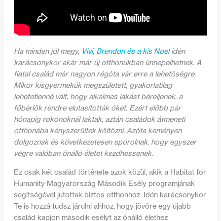
Ha minden jól megy,
Vivi, Brendon és a kis Noel
idén
karácsonykor akár már új otthonukban ünnepelhetnek. A
fiatal család már nagyon régóta vár erre a lehetőségre.
Mikor kisgyermekük megszületett, gyakorlatilag
lehetetlenné vált, hogy alkalmas lakást béreljenek, a
főbérlők rendre elutasították őket. Ezért előbb pár
hónapig rokonoknál laktak, aztán családok átmeneti
otthonába kényszerültek költözni. Azóta keményen
dolgoznak és következetesen spórolnak, hogy egyszer
végre valóban önálló életet kezdhessenek.
Ez csak két család története azok közül, akik a Habitat for
Humanity Magyarország Második Esély programjának
segítségével jutottak biztos otthonhoz. Idén karácsonykor
Te is hozzá tudsz járulni ahhoz, hogy jövőre egy újabb
család kapjon második esélyt az önálló élethez