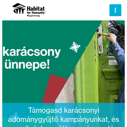
Skip
to
content
Támogasd karácsonyi
adománygyűjtő kampányunkat, és