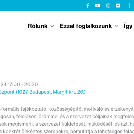
Rólunk
Ezzel foglalkozunk
Így
s
24 17:00 - 20:30
özpont (1027 Budapest, Margit krt. 26.)
ormális tájékoztató, közösségépítő, motiváló és érzékenyítő
osan, felelősen, örömmel és a szervezet céljainak megfelel
ek megismerik a szervezet küldetését, működését, és azt, h
a konkrét önkéntes szerepekre, bemutatja a lehetséges felad