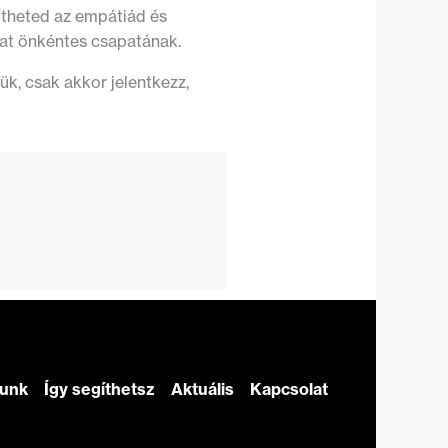
ítheted az empátiád és
itat önkéntes csapatának.
ük, csak akkor jelentkezz,
zunk
Így segíthetsz
Aktuális
Kapcsolat