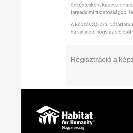
önkéntesként kapcsolódjato
társadalmi tudatosságod, fel
A képzés 3,5 óra időtartamú 
ha vállalod, hogy az elejétől 
Regisztráció a kép