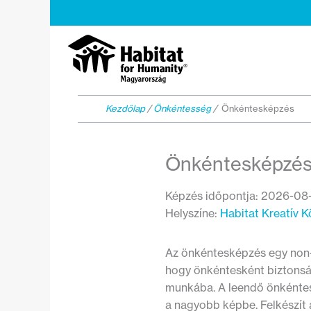
Skip
to
content
Kezdőlap
/
Önkéntesség
/
Önkéntesképzés
Önkéntesképzé
Képzés időpontja: 2026-08-
Helyszíne:
Habitat Kreatív K
Az önkéntesképzés egy non-f
hogy önkéntesként biztonság
munkába. A leendő önkéntes
a nagyobb képbe. Felkészít 