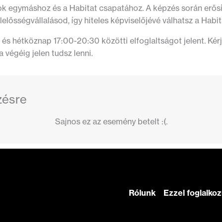
k egymáshoz és a Habitat csapatához. A képzés során erős
elősségvállalásod, így hiteles képviselőjévé válhatsz a Hab
és hétköznap 17:00-20:30 közötti elfoglaltságot jelent. Kérj
a végéig jelen tudsz lenni.
zésre
Sajnos ez az esemény betelt :(.
Rólunk
Ezzel foglalko