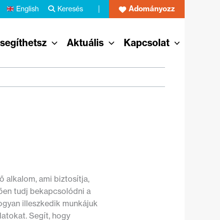
Adományozz
English
Keresés
 segíthetsz
Aktuális
Kapcsolat
 alkalom, ami biztosítja,
ően tudj bekapcsolódni a
ogyan illeszkedik munkájuk
atokat. Segít, hogy