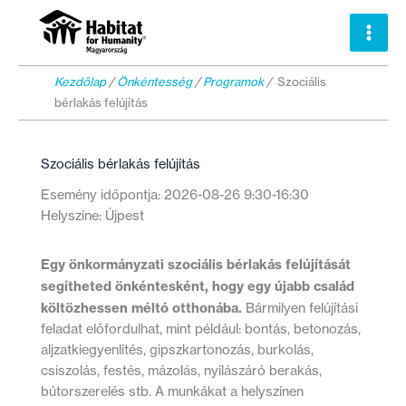
Skip
to
content
Kezdőlap
/
Önkéntesség
/
Programok
/
Szociális
bérlakás felújítás
Szociális bérlakás felújítás
Esemény időpontja: 2026-08-26 9:30-16:30
Helyszíne: Újpest
Egy önkormányzati szociális bérlakás felújítását
segítheted önkéntesként, hogy egy újabb család
költözhessen méltó otthonába.
Bármilyen felújítási
feladat előfordulhat, mint például: bontás, betonozás,
aljzatkiegyenlítés, gipszkartonozás, burkolás,
csiszolás, festés, mázolás, nyílászáró berakás,
bútorszerelés stb. A munkákat a helyszínen