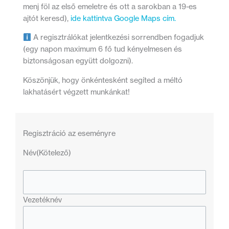
menj föl az első emeletre és ott a sarokban a 19-es
ajtót keresd),
ide kattintva Google Maps cím.
A regisztrálókat jelentkezési sorrendben fogadjuk
(egy napon maximum 6 fő tud kényelmesen és
biztonságosan együtt dolgozni).
Köszönjük, hogy önkéntesként segíted a méltó
lakhatásért végzett munkánkat!
Regisztráció az eseményre
Név
(Kötelező)
Vezetéknév