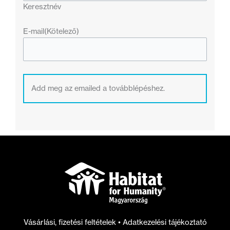
Keresztnév
E-mail
(Kötelező)
Add meg az emailed a továbblépéshez.
Vásárlási, fizetési feltételek
•
Adatkezelési tájékoztató