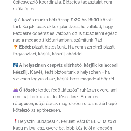
építésvezető koordinálja. Előzetes tapasztalat nem
szükséges.
9:30 és 16:30
A közös munka hétköznap
között
tart. Kérjük, csak akkor jelentkezz, ha vállalod, hogy
kezdésre odaérsz és valóban ott is tudsz lenni egész
nap a megadott időtartamban, számítunk Rád!
Ebéd:
pizzát biztosítunk. Ha nem szeretnél pizzát
fogyasztani, kérjük, készülj ebéddel.
A helyszínen csapvíz elérhető, kérjük kulaccsal
készülj. Kávét, teát
biztosítunk a helyszínen – ha
szívesen fogyasztasz, kérjük hozz magaddal bögrét.
Öltözék:
térdet fedő „játszós” ruhában gyere, ami
nem baj, ha koszos, festékes lesz. Érdemes
rétegesen, időjárásnak megfelelően öltözni. Zárt cipő
kötelező az építkezésen.
Helyszín: Budapest 4. kerület, Váci út 81. C. (a zöld
kapu nyitva lesz, gyere be, jobb kéz felől a lépcsőn