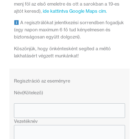
menj föl az első emeletre és ott a sarokban a 19-es
ajtót keresd),
ide kattintva Google Maps cím.
A regisztrálókat jelentkezési sorrendben fogadjuk
(egy napon maximum 6 fő tud kényelmesen és
biztonságosan együtt dolgozni).
Köszönjük, hogy önkéntesként segíted a méltó
lakhatásért végzett munkánkat!
Regisztráció az eseményre
Név
(Kötelező)
Vezetéknév