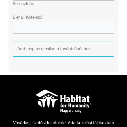
Keresztnév
E-mail
(Kötelező)
Add meg az emailed a továbblépéshez.
Vásárlási, fizetési feltételek
•
Adatkezelési tájékoztató