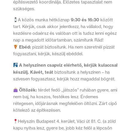
építésvezető koordinálja. Előzetes tapasztalat nem
szükséges.
9:30 és 16:30
A közös munka hétköznap
között
tart. Kérjük, csak akkor jelentkezz, ha vállalod, hogy
kezdésre odaérsz és valóban ott is tudsz lenni egész
nap a megadott időtartamban, számítunk Rád!
Ebéd:
pizzát biztosítunk. Ha nem szeretnél pizzát
fogyasztani, kérjük, készülj ebéddel.
A helyszínen csapvíz elérhető, kérjük kulaccsal
készülj. Kávét, teát
biztosítunk a helyszínen – ha
szívesen fogyasztasz, kérjük hozz magaddal bögrét.
Öltözék:
térdet fedő „játszós” ruhában gyere, ami
nem baj, ha koszos, festékes lesz. Érdemes
rétegesen, időjárásnak megfelelően öltözni. Zárt cipő
kötelező az építkezésen.
Helyszín: Budapest 4. kerület, Váci út 81. C. (a zöld
kapu nyitva lesz, gyere be, jobb kéz felől a lépcsőn